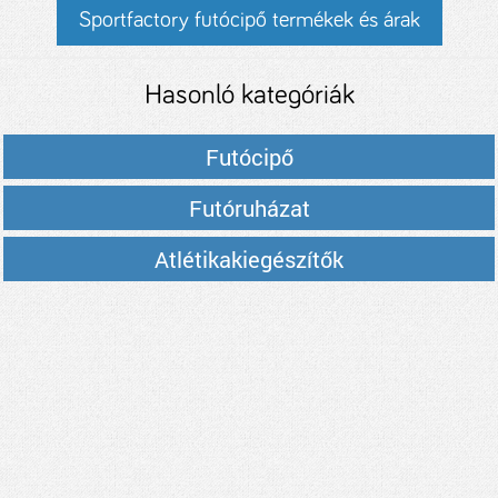
Sportfactory futócipő termékek és árak
Hasonló kategóriák
Futócipő
Futóruházat
Atlétikakiegészítők