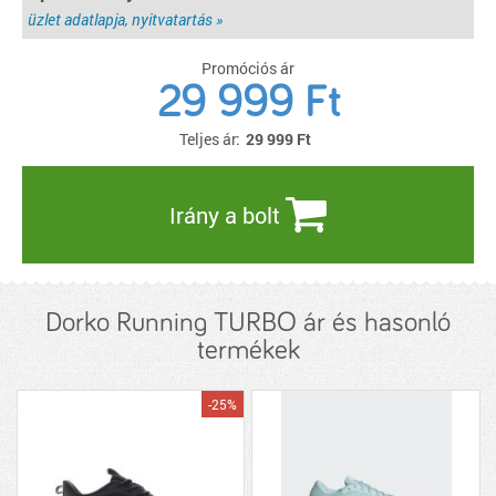
üzlet adatlapja, nyitvatartás »
Promóciós ár
29 999 Ft
Teljes ár:
29 999
Ft
Irány a bolt
Dorko Running TURBO ár és hasonló
termékek
-25%