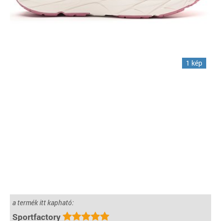
1 kép
a termék itt kapható:
Sportfactory