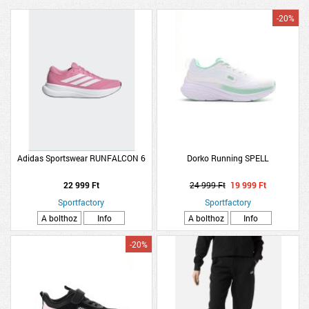
-20%
Adidas Sportswear RUNFALCON 6
Dorko Running SPELL
22 999 Ft
24 999 Ft
19 999 Ft
Sportfactory
Sportfactory
A bolthoz
Info
A bolthoz
Info
-20%