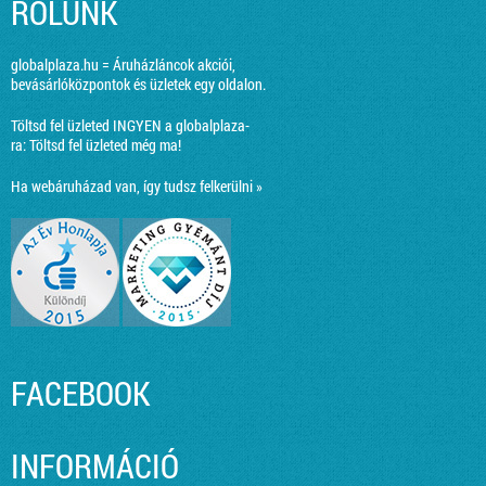
RÓLUNK
globalplaza.hu = Áruházláncok akciói,
bevásárlóközpontok és üzletek egy oldalon.
Töltsd fel üzleted INGYEN a globalplaza-
ra:
Töltsd fel üzleted még ma!
Ha webáruházad van, így tudsz felkerülni »
FACEBOOK
INFORMÁCIÓ