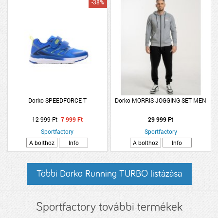
-38%
Dorko SPEEDFORCE T
Dorko MORRIS JOGGING SET MEN
12 999 Ft
7 999 Ft
29 999 Ft
Sportfactory
Sportfactory
A bolthoz
Info
A bolthoz
Info
Többi Dorko Running TURBO listázása
Sportfactory további termékek