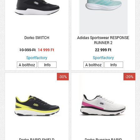
Dorko SWITCH
Adidas Sportswear RESPONSE
RUNNER 2
19 999 Ft
14 999 Ft
22 999 Ft
Sportfactory
Sportfactory
A bolthoz
Info
A bolthoz
Info
-30%
-20%
Dorko RAPID SHIELD
Dorko Running RAPID