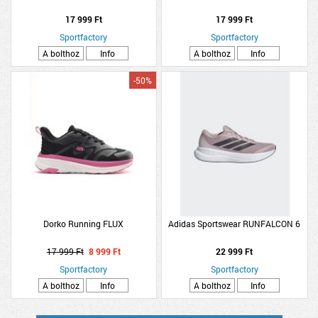
17 999 Ft
17 999 Ft
Sportfactory
Sportfactory
A bolthoz
Info
A bolthoz
Info
-50%
Dorko Running FLUX
Adidas Sportswear RUNFALCON 6
17 999 Ft
8 999 Ft
22 999 Ft
Sportfactory
Sportfactory
A bolthoz
Info
A bolthoz
Info