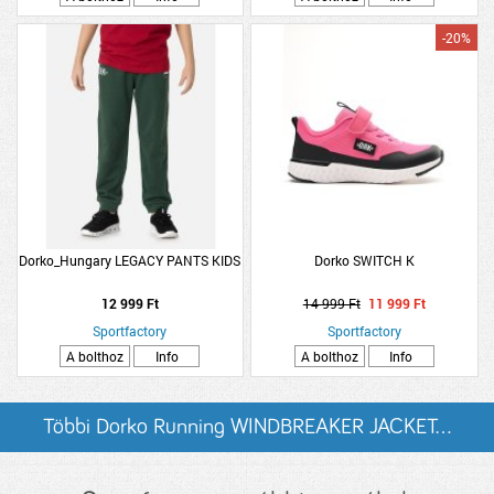
-20%
Dorko_Hungary LEGACY PANTS KIDS
Dorko SWITCH K
12 999 Ft
14 999 Ft
11 999 Ft
Sportfactory
Sportfactory
A bolthoz
Info
A bolthoz
Info
Többi Dorko Running WINDBREAKER JACKET...
listázása