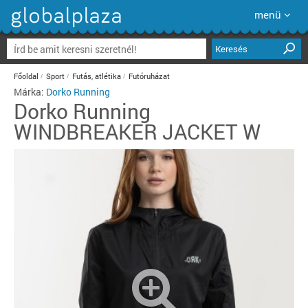
menü
Keresés
Főoldal
Sport
Futás, atlétika
Futóruházat
Márka:
Dorko Running
Dorko Running
WINDBREAKER JACKET W