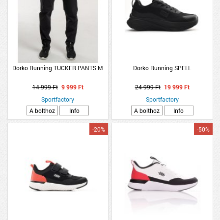
Dorko Running TUCKER PANTS M
Dorko Running SPELL
14 999 Ft
9 999 Ft
24 999 Ft
19 999 Ft
Sportfactory
Sportfactory
A bolthoz
Info
A bolthoz
Info
-20%
-50%