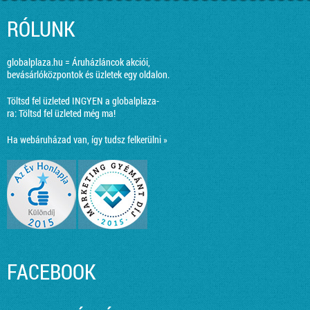
RÓLUNK
globalplaza.hu = Áruházláncok akciói,
bevásárlóközpontok és üzletek egy oldalon.
Töltsd fel üzleted INGYEN a globalplaza-
ra:
Töltsd fel üzleted még ma!
Ha webáruházad van, így tudsz felkerülni »
FACEBOOK