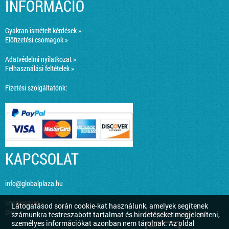
INFORMÁCIÓ
Gyakran ismételt kérdések »
Előfizetési csomagok »
Adatvédelmi nyilatkozat »
Felhasználási feltételek »
Fizetési szolgáltatónk:
KAPCSOLAT
info@globalplaza.hu
Impresszum »
Látogatásod során cookie-kat használunk, amelyek segítenek
Blog »
Responsive design
számunkra testreszabott tartalmat és hirdetéseket megjeleníteni,
személyes információkat azonban nem tárolnak. Az oldal