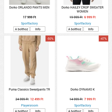
Dorko ORLANDO PANTS MEN
Dorko HAILEY CROP SWEATER
WOMEN
17 999 Ft
19 999 Ft
6 999 Ft
Sportfactory
Sportfactory
A bolthoz
Info
A bolthoz
Info
-50%
-47%
Puma Classics Sweatpants TR
Dorko DYNAMO K
24 999 Ft
12 499 Ft
14 999 Ft
7 999 Ft
Playersroom
Sportfactory
A bolthoz
Info
A bolthoz
Info