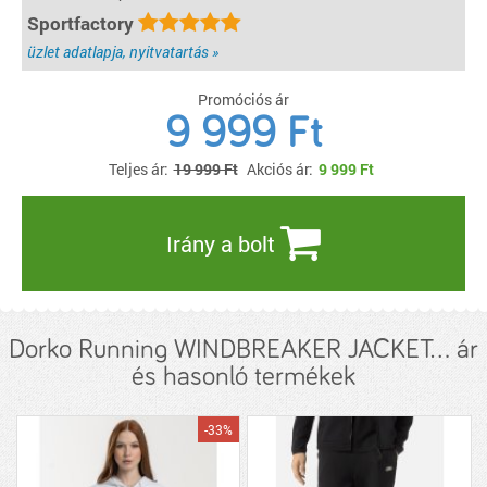
Sportfactory
üzlet adatlapja, nyitvatartás »
Promóciós ár
9 999 Ft
Teljes ár:
19 999 Ft
Akciós ár:
9 999
Ft
Irány a bolt
Dorko Running WINDBREAKER JACKET... ár
és hasonló termékek
-33%