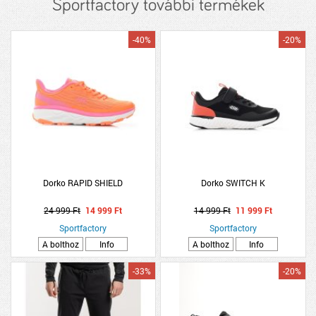
Sportfactory további termékek
-40%
-20%
Dorko RAPID SHIELD
Dorko SWITCH K
24 999 Ft
14 999 Ft
14 999 Ft
11 999 Ft
Sportfactory
Sportfactory
A bolthoz
Info
A bolthoz
Info
-33%
-20%