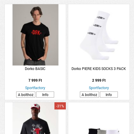
Dorko BASIC
Dorko PIERE KIDS SOCKS 3 PACK
7 999 Ft
2 999 Ft
Sportfactory
Sportfactory
A bolthoz
Info
A bolthoz
Info
-31%