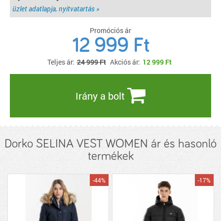
üzlet adatlapja, nyitvatartás »
Promóciós ár
12 999 Ft
Teljes ár:
24 999 Ft
Akciós ár:
12 999
Ft
Irány a bolt
Dorko SELINA VEST WOMEN ár és hasonló
termékek
-44%
-17%