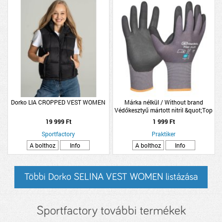
Dorko LIA CROPPED VEST WOMEN
Márka nélkül / Without brand
Védőkesztyű mártott nitril &quot;Top
flex&quot; (9)
19 999 Ft
1 999 Ft
Sportfactory
Praktiker
A bolthoz
Info
A bolthoz
Info
Többi Dorko SELINA VEST WOMEN listázása
Sportfactory további termékek