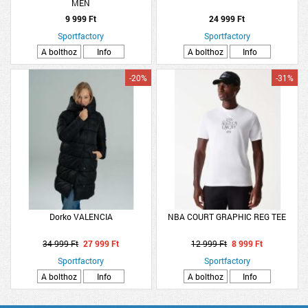
MEN
9 999 Ft
24 999 Ft
Sportfactory
Sportfactory
A bolthoz
Info
A bolthoz
Info
-20%
-31%
Dorko VALENCIA
NBA COURT GRAPHIC REG TEE
34 999 Ft
27 999 Ft
12 999 Ft
8 999 Ft
Sportfactory
Sportfactory
A bolthoz
Info
A bolthoz
Info