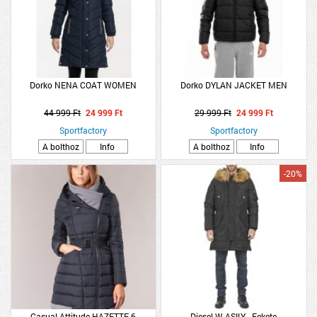
Dorko NENA COAT WOMEN
Dorko DYLAN JACKET MEN
44 999 Ft
24 999 Ft
29 999 Ft
24 999 Ft
Sportfactory
Sportfactory
A bolthoz
Info
A bolthoz
Info
-20%
Casual Attitude HAZETTE 6
Diesel W ASILY - Fekete