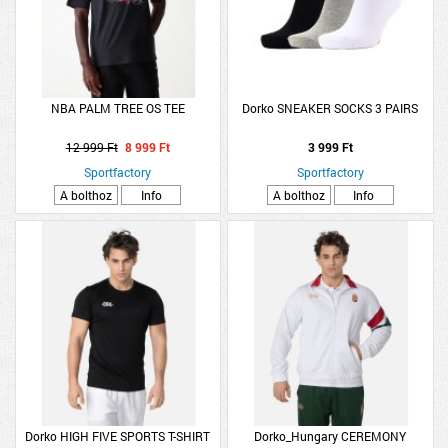
NBA PALM TREE OS TEE
Dorko SNEAKER SOCKS 3 PAIRS
12 999 Ft
8 999 Ft
3 999 Ft
Sportfactory
Sportfactory
A bolthoz
Info
A bolthoz
Info
Dorko HIGH FIVE SPORTS T-SHIRT
Dorko_Hungary CEREMONY