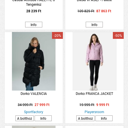
Tengerész
28 239 Ft
109 829 Ft
87 863 Ft
Info
Info
-20%
-50%
Dorko VALENCIA
Dorko FRANCA JACKET
34 999 Ft
27 999 Ft
19 999 Ft
9 999 Ft
Sportfactory
Playersroom
A bolthoz
Info
A bolthoz
Info