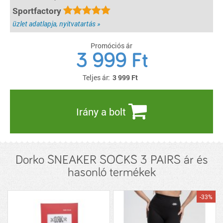
Sportfactory
üzlet adatlapja, nyitvatartás »
Promóciós ár
3 999 Ft
Teljes ár:
3 999
Ft
Irány a bolt
Dorko SNEAKER SOCKS 3 PAIRS ár és
hasonló termékek
-33%