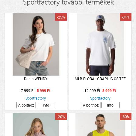
Sportfactory további termékek
-25%
-31%
Dorko WENDY
MLB FLORAL GRAPHIC OS TEE
7 999 Ft
5 999 Ft
12 999 Ft
8 999 Ft
Sportfactory
Sportfactory
A bolthoz
Info
A bolthoz
Info
-20%
-60%