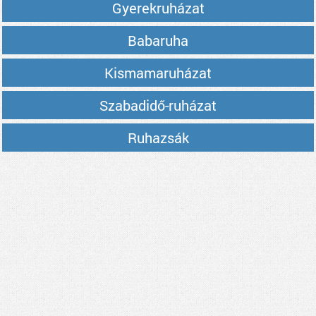
Gyerekruházat
Babaruha
Kismamaruházat
Szabadidő-ruházat
Ruhazsák