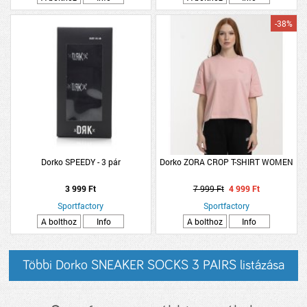
-38%
Dorko SPEEDY - 3 pár
Dorko ZORA CROP T-SHIRT WOMEN
3 999 Ft
7 999 Ft
4 999 Ft
Sportfactory
Sportfactory
A bolthoz
Info
A bolthoz
Info
Többi Dorko SNEAKER SOCKS 3 PAIRS listázása