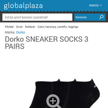
menü
Keresés
Főoldal
Divat
Ruházat
Zokni, harisnya, combfix, leggings
Márka:
Dorko
Dorko
SNEAKER SOCKS 3
PAIRS