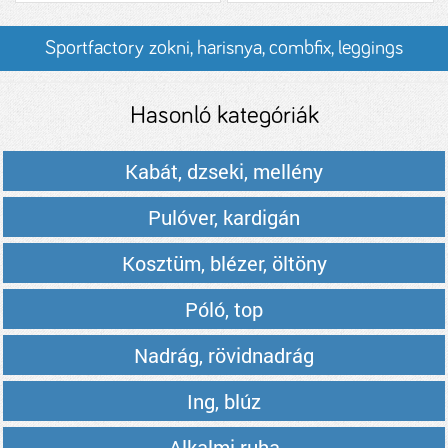
Sportfactory zokni, harisnya, combfix, leggings
termékek és árak
Hasonló kategóriák
Kabát, dzseki, mellény
Pulóver, kardigán
Kosztüm, blézer, öltöny
Póló, top
Nadrág, rövidnadrág
Ing, blúz
Alkalmi ruha