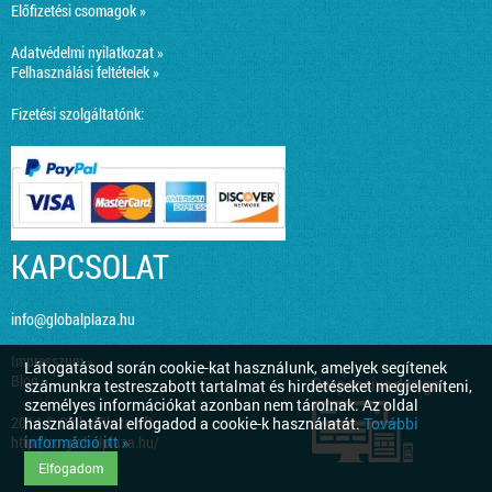
Előfizetési csomagok »
Adatvédelmi nyilatkozat »
Felhasználási feltételek »
Fizetési szolgáltatónk:
KAPCSOLAT
info@globalplaza.hu
Impresszum »
Látogatásod során cookie-kat használunk, amelyek segítenek
Blog »
Responsive design
számunkra testreszabott tartalmat és hirdetéseket megjeleníteni,
személyes információkat azonban nem tárolnak. Az oldal
2014 © GlobalPlaza Kft.
használatával elfogadod a cookie-k használatát.
További
információ itt »
http://co.globalplaza.hu/
Elfogadom