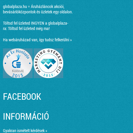
globalplaza.hu = Áruházláncok akciói,
bevásárlóközpontok és üzletek egy oldalon.
Töltsd fel üzleted INGYEN a globalplaza-
ra:
Töltsd fel üzleted még ma!
Ha webáruházad van, így tudsz felkerülni »
FACEBOOK
INFORMÁCIÓ
Gyakran ismételt kérdések »