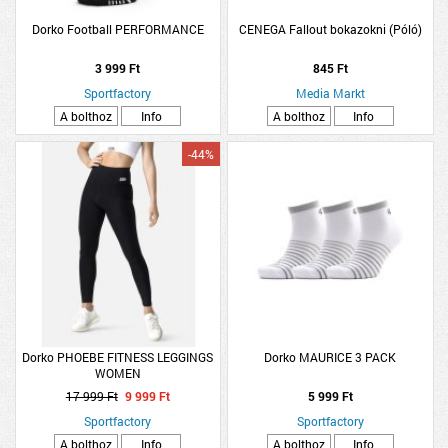
Dorko Football PERFORMANCE
CENEGA Fallout bokazokni (Póló)
3 999 Ft
845 Ft
Sportfactory
Media Markt
A bolthoz
Info
A bolthoz
Info
-44%
Dorko PHOEBE FITNESS LEGGINGS
Dorko MAURICE 3 PACK
WOMEN
17 999 Ft
9 999 Ft
5 999 Ft
Sportfactory
Sportfactory
A bolthoz
Info
A bolthoz
Info