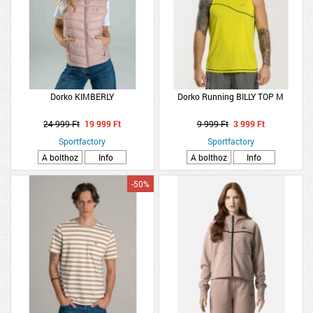
Dorko KIMBERLY
Dorko Running BILLY TOP M
24 999 Ft
19 999 Ft
9 999 Ft
3 999 Ft
Sportfactory
Sportfactory
A bolthoz
Info
A bolthoz
Info
-50%