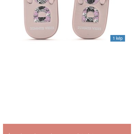
1 kép