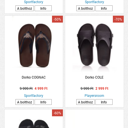
Sportfactory
Sportfactory
A bolthoz
Info
A bolthoz
Info
-50%
-70%
Dorko COGNAC
Dorko COLE
9 999 Ft
4 999 Ft
9 999 Ft
2 999 Ft
Sportfactory
Playersroom
A bolthoz
Info
A bolthoz
Info
-60%