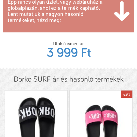
Épp nincs olyan üzlet, vagy webáruház a
globalplazán, ahol ez a termék kapható.
Lent mutatjuk a nagyon hasonló
termékeket, nézd meg:
Utolsó ismert ár
3 999 Ft
Dorko SURF ár és hasonló termékek
-29%