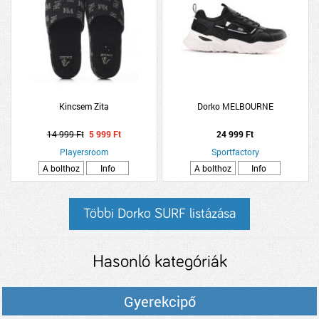
Kincsem Zita
Dorko MELBOURNE
14 999 Ft
5 999 Ft
24 999 Ft
Playersroom
Sportfactory
A bolthoz
Info
A bolthoz
Info
Többi Dorko SURF listázása
Hasonló kategóriák
Gyerekcipő