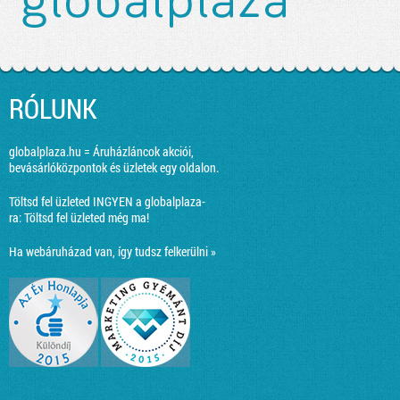
RÓLUNK
globalplaza.hu = Áruházláncok akciói,
bevásárlóközpontok és üzletek egy oldalon.
Töltsd fel üzleted INGYEN a globalplaza-
ra:
Töltsd fel üzleted még ma!
Ha webáruházad van, így tudsz felkerülni »