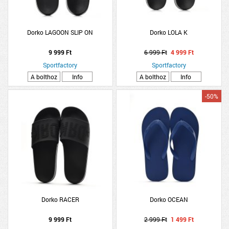
Dorko LAGOON SLIP ON
Dorko LOLA K
9 999 Ft
6 999 Ft
4 999 Ft
Sportfactory
Sportfactory
A bolthoz
Info
A bolthoz
Info
-50%
Dorko RACER
Dorko OCEAN
9 999 Ft
2 999 Ft
1 499 Ft