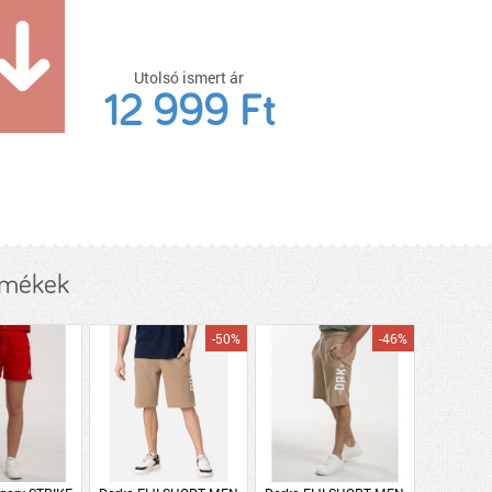
Utolsó ismert ár
12 999 Ft
rmékek
-50%
-46%