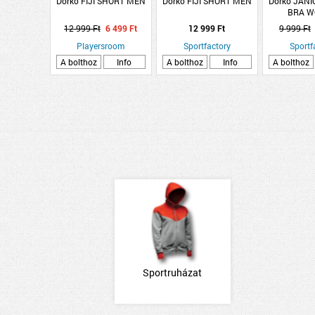
Dorko FIJI SHORT MEN
Dorko FIJI SHORT MEN
Dorko JANI
BRA 
12 999 Ft
6 499 Ft
12 999 Ft
9 999 Ft
Playersroom
Sportfactory
Sportf
A bolthoz
Info
A bolthoz
Info
A bolthoz
Sportruházat