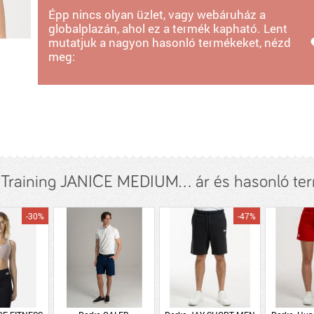
Épp nincs olyan üzlet, vagy webáruház a
globalplazán, ahol ez a termék kapható. Lent
mutatjuk a nagyon hasonló termékeket, nézd
meg:
 Training JANICE MEDIUM... ár és hasonló te
-30%
-47%