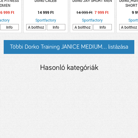
CE FITNESS
Dorko CALEB
Dorko JAY SHORT MEN
Dorko_Hun
WOMEN
SHORT
6 999 Ft
14 999 Ft
14 999 Ft
7 999 Ft
9 9
actory
Sportfactory
Sportfactory
Sport
Info
A bolthoz
Info
A bolthoz
Info
A bolthoz
Többi Dorko Training JANICE MEDIUM... listázása
Hasonló kategóriák