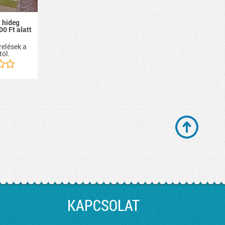
 hideg
00 Ft alatt
relések a
tól.
KAPCSOLAT