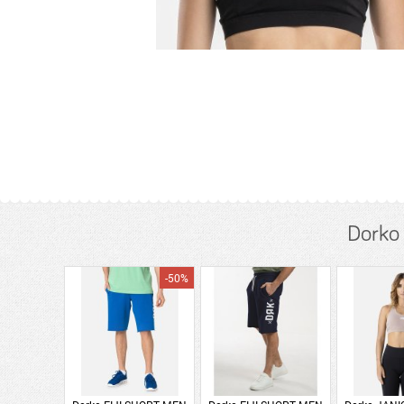
Dorko
-50%