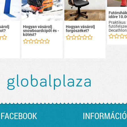
Futóruhák
időre 10.0
Praktikus
futófelsze
árolj
Hogyan vásárolj
Hogyan vásárolj
Decathlon
ot?
snowboardcipőt és -
forgószéket?
kötést?
FACEBOOK
INFORMÁCIÓ