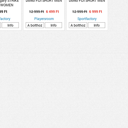
gary STRIKE
Dorko FIJI SHORT MEN
Dorko FIJI SHORT MEN
 WOMEN
99 Ft
12 999 Ft
6 499 Ft
12 999 Ft
6 999 Ft
factory
Playersroom
Sportfactory
Info
A bolthoz
Info
A bolthoz
Info