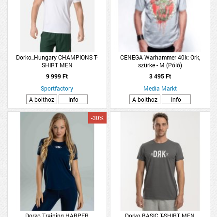
Dorko_Hungary CHAMPIONS T-
CENEGA Warhammer 40k: Ork,
SHIRT MEN
szürke - M (Póló)
9 999 Ft
3 495 Ft
Sportfactory
Media Markt
A bolthoz
Info
A bolthoz
Info
-30%
Dorko Training HARPER
Dorko BASIC T-SHIRT MEN