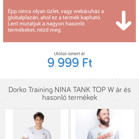
Épp nincs olyan üzlet, vagy webáruház a
globalplazán, ahol ez a termék kapható.
Lent mutatjuk a nagyon hasonló
termékeket, nézd meg:
Utolsó ismert ár
9 999 Ft
Dorko Training NINA TANK TOP W ár és
hasonló termékek