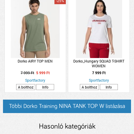
-25%
Dorko AIRY TOP MEN
Dorko_Hungary SQUAD T-SHIRT
WOMEN
7 999 Ft
5 999 Ft
7 999 Ft
Sportfactory
Sportfactory
A bolthoz
Info
A bolthoz
Info
Többi Dorko Training NINA TANK TOP W listázása
Hasonló kategóriák