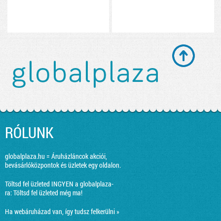
RÓLUNK
globalplaza.hu = Áruházláncok akciói,
bevásárlóközpontok és üzletek egy oldalon.
Töltsd fel üzleted INGYEN a globalplaza-
ra:
Töltsd fel üzleted még ma!
Ha webáruházad van, így tudsz felkerülni »