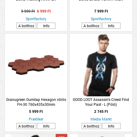
9 999 Ft
6 999 Ft
7 999 Ft
Sportfactory
Sportfactory
A bolthoz
Info
A bolthoz
Info
Granugreen Gumilap Hexagon vörös
GOOD LOOT Assassin's Creed Find
FH-30 760x435x30mm
Your Past - L (Póló)
5 999 Ft
2 745 Ft
Praktiker
Media Markt
A bolthoz
Info
A bolthoz
Info