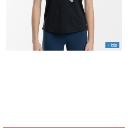
1 kép