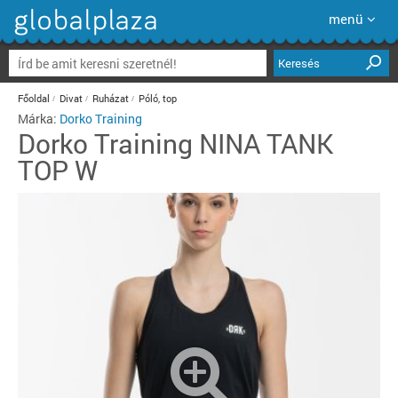
menü
Keresés
Főoldal
Divat
Ruházat
Póló, top
Márka:
Dorko Training
Dorko Training
NINA TANK
TOP W