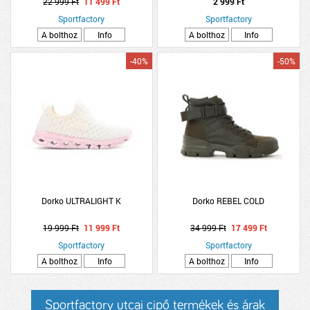
22 999 Ft
11 499 Ft
2 999 Ft
Sportfactory
Sportfactory
A bolthoz
Info
A bolthoz
Info
-40%
-50%
Dorko ULTRALIGHT K
Dorko REBEL COLD
19 999 Ft
11 999 Ft
34 999 Ft
17 499 Ft
Sportfactory
Sportfactory
A bolthoz
Info
A bolthoz
Info
Sportfactory utcai cipő termékek és árak