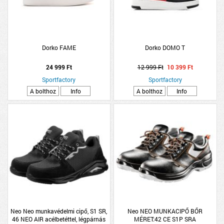
Dorko FAME
Dorko DOMO T
24 999 Ft
12 999 Ft
10 399 Ft
Sportfactory
Sportfactory
A bolthoz
Info
A bolthoz
Info
Neo Neo munkavédelmi cipő, S1 SR,
Neo NEO MUNKACIPŐ BŐR
46 NEO AIR acélbetéttel, légpárnás
MÉRET:42 CE S1P SRA