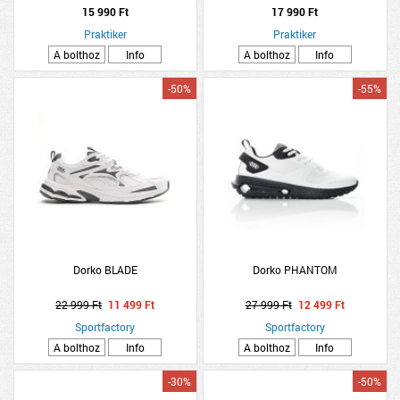
talppal
15 990 Ft
17 990 Ft
Praktiker
Praktiker
A bolthoz
Info
A bolthoz
Info
-50%
-55%
Dorko BLADE
Dorko PHANTOM
22 999 Ft
11 499 Ft
27 999 Ft
12 499 Ft
Sportfactory
Sportfactory
A bolthoz
Info
A bolthoz
Info
-30%
-50%