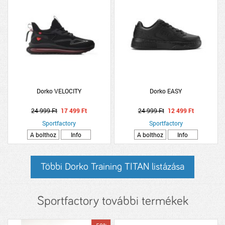
Dorko VELOCITY
Dorko EASY
24 999 Ft
17 499 Ft
24 999 Ft
12 499 Ft
Sportfactory
Sportfactory
A bolthoz
Info
A bolthoz
Info
Többi Dorko Training TITAN listázása
Sportfactory további termékek