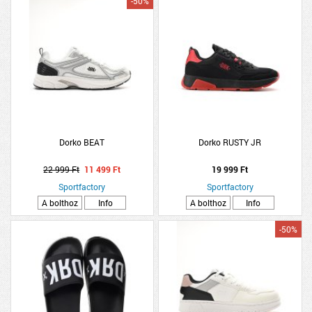
-50%
Dorko BEAT
Dorko RUSTY JR
22 999 Ft
11 499 Ft
19 999 Ft
Sportfactory
Sportfactory
A bolthoz
Info
A bolthoz
Info
-50%