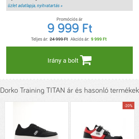
üzlet adatlapja, nyitvatartás »
Promóciós ár
9 999 Ft
Teljes ár:
24 999 Ft
Akciós ár:
9 999
Ft
Irány a bolt
Dorko Training TITAN ár és hasonló termékek
-20%