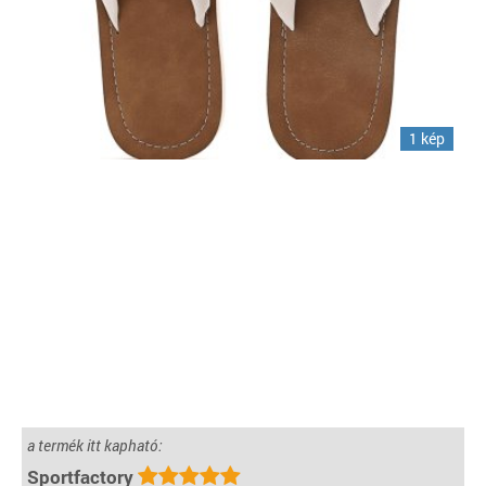
1 kép
a termék itt kapható:
Sportfactory