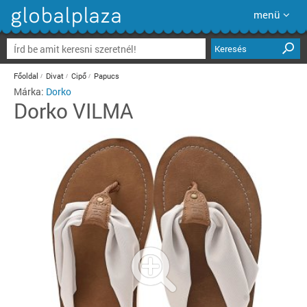
menü
Keresés
Főoldal
Divat
Cipő
Papucs
Márka:
Dorko
Dorko
VILMA