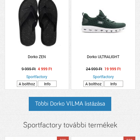
Dorko ZEN
Dorko ULTRALIGHT
9 999 Ft
4 999 Ft
24 999 Ft
19 999 Ft
Sportfactory
Sportfactory
A bolthoz
Info
A bolthoz
Info
Többi Dorko VILMA listázása
Sportfactory további termékek