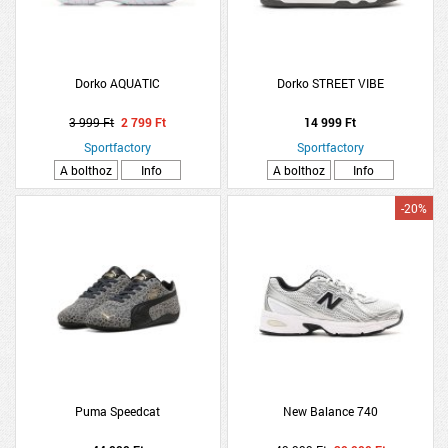
Dorko AQUATIC
Dorko STREET VIBE
3 999 Ft
2 799 Ft
14 999 Ft
Sportfactory
Sportfactory
A bolthoz
Info
A bolthoz
Info
-20%
Puma Speedcat
New Balance 740