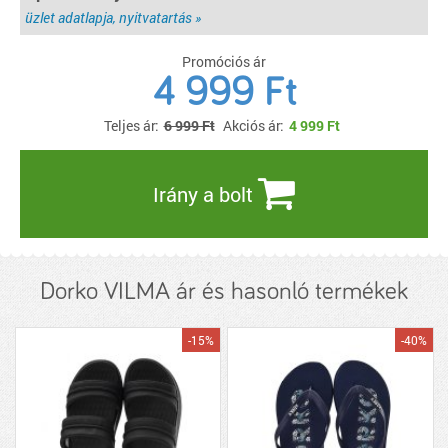
üzlet adatlapja, nyitvatartás »
Promóciós ár
4 999 Ft
Teljes ár:
6 999 Ft
Akciós ár:
4 999
Ft
Irány a bolt
Dorko VILMA ár és hasonló termékek
-15%
-40%