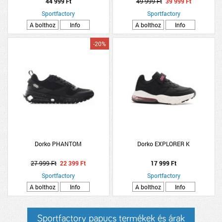
44 999 Ft
49 999 Ft
39 999 Ft
Sportfactory
Sportfactory
A bolthoz
Info
A bolthoz
Info
-20%
Dorko PHANTOM
Dorko EXPLORER K
27 999 Ft
22 399 Ft
17 999 Ft
Sportfactory
Sportfactory
A bolthoz
Info
A bolthoz
Info
Sportfactory papucs termékek és árak