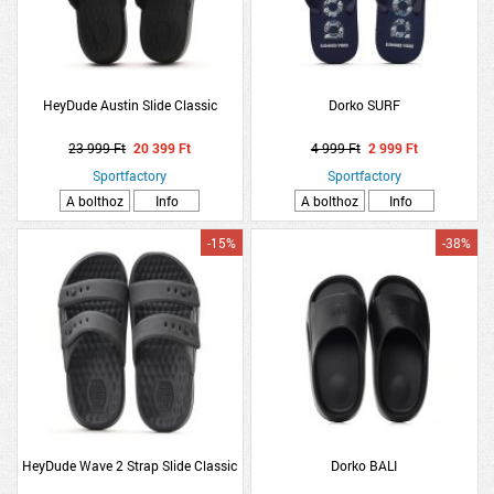
HeyDude Austin Slide Classic
Dorko SURF
23 999 Ft
20 399 Ft
4 999 Ft
2 999 Ft
Sportfactory
Sportfactory
A bolthoz
Info
A bolthoz
Info
-15%
-38%
HeyDude Wave 2 Strap Slide Classic
Dorko BALI