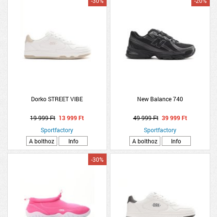
-30%
-20%
Dorko STREET VIBE
New Balance 740
19 999 Ft
13 999 Ft
49 999 Ft
39 999 Ft
Sportfactory
Sportfactory
A bolthoz
Info
A bolthoz
Info
-30%