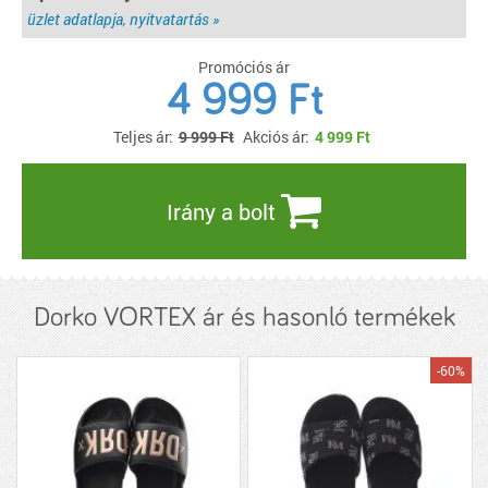
üzlet adatlapja, nyitvatartás »
Promóciós ár
4 999 Ft
Teljes ár:
9 999 Ft
Akciós ár:
4 999
Ft
Irány a bolt
Dorko VORTEX ár és hasonló termékek
-60%