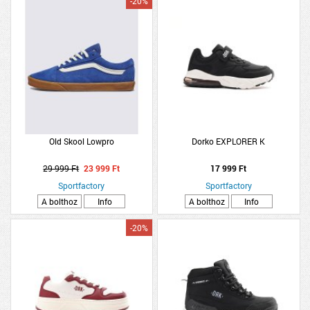
-20%
Old Skool Lowpro
Dorko EXPLORER K
29 999 Ft
23 999 Ft
17 999 Ft
Sportfactory
Sportfactory
A bolthoz
Info
A bolthoz
Info
-20%