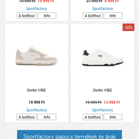
19 999 Ft
15 999 Ft
27 999 Ft
8 499 Ft
Sportfactory
Sportfactory
A bolthoz
Info
A bolthoz
Info
-30%
Dorko VIBE
Dorko VIBE
19 999 Ft
19 999 Ft
13 999 Ft
Sportfactory
Sportfactory
A bolthoz
Info
A bolthoz
Info
Sportfactory papucs termékek és árak