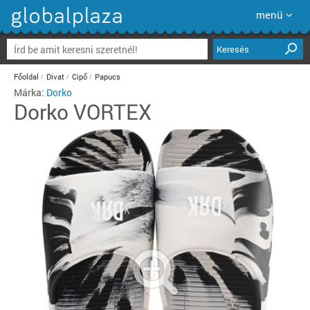
menü
Keresés
Főoldal
Divat
Cipő
Papucs
Márka:
Dorko
Dorko
VORTEX