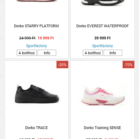
Dorko STARRY PLATFORM
Dorko EVEREST WATERPROOF
24 999 Ft
19 999 Ft
39 999 Ft
Sportfactory
Sportfactory
A bolthoz
Info
A bolthoz
Info
-20%
-70%
Dorko TRACE
Dorko Training SENSE