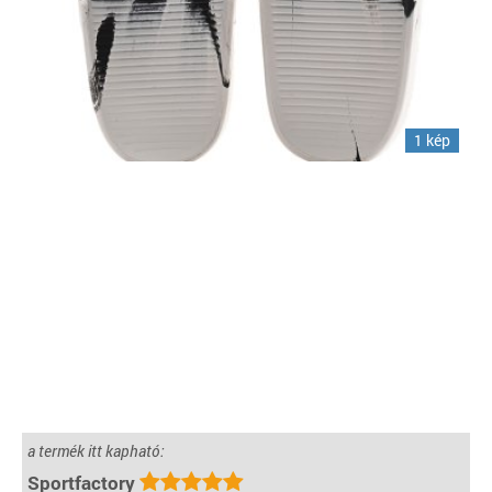
1 kép
a termék itt kapható:
Sportfactory