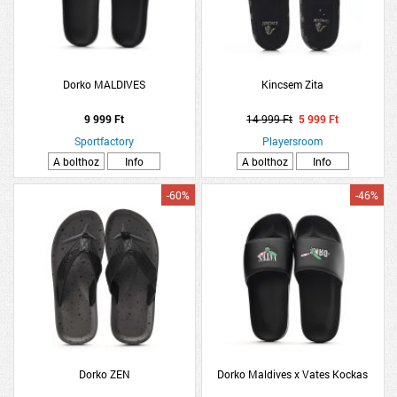
Dorko MALDIVES
Kincsem Zita
9 999 Ft
14 999 Ft
5 999 Ft
Sportfactory
Playersroom
A bolthoz
Info
A bolthoz
Info
-60%
-46%
Dorko ZEN
Dorko Maldives x Vates Kockas