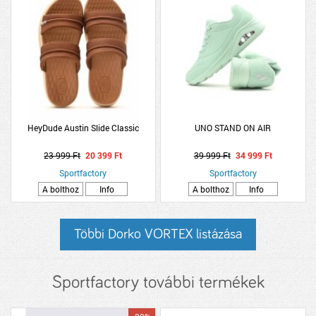
HeyDude Austin Slide Classic
UNO STAND ON AIR
23 999 Ft
20 399 Ft
39 999 Ft
34 999 Ft
Sportfactory
Sportfactory
A bolthoz
Info
A bolthoz
Info
Többi Dorko VORTEX listázása
Sportfactory további termékek