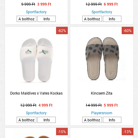
9 999 Ft
3 999 Ft
12 999 Ft
6 999 Ft
Sportfactory
Sportfactory
A bolthoz
Info
A bolthoz
Info
-62%
-60%
Dorko Maldives x Vates Kockas
Kincsem Zita
12 999 Ft
4 999 Ft
14 999 Ft
5 999 Ft
Sportfactory
Playersroom
A bolthoz
Info
A bolthoz
Info
-15%
-13%