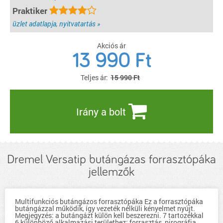
Praktiker
üzlet adatlapja, nyitvatartás »
Akciós ár
13 990
Ft
Teljes ár:
15 990 Ft
Irány a bolt
Dremel Versatip butángázas forrasztópáka
jellemzők
Multifunkciós butángázos forrasztópáka Ez a forrasztópáka
butángázzal működik, így vezeték nélküli kényelmet nyújt.
Megjegyzés: a butángázt külön kell beszerezni. 7 tartozékkal
6 különböző alkalmazási területhez: forrasztás, pirográfia,