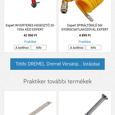
Expert INVERTERES HEGESZTŐ 20-
Expert SPIRÁLTÖMLŐ 5M
105A KÉZI EXPERT
GYORSCSATLAKOZÓVAL EXPERT
42 990 Ft
4 899 Ft
Praktiker
Praktiker
A bolthoz
Info
A bolthoz
Info
Többi DREMEL Dremel Versatip... listázása
Praktiker további termékek