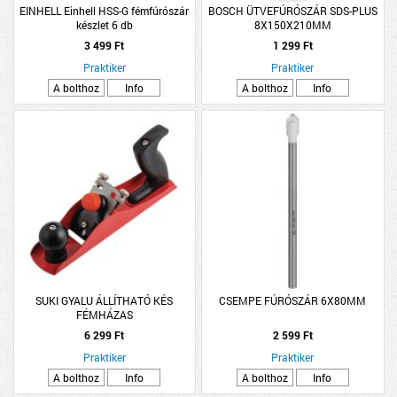
EINHELL Einhell HSS-G fémfúrószár
BOSCH ÜTVEFÚRÓSZÁR SDS-PLUS
készlet 6 db
8X150X210MM
3 499 Ft
1 299 Ft
Praktiker
Praktiker
A bolthoz
Info
A bolthoz
Info
SUKI GYALU ÁLLÍTHATÓ KÉS
CSEMPE FÚRÓSZÁR 6X80MM
FÉMHÁZAS
6 299 Ft
2 599 Ft
Praktiker
Praktiker
A bolthoz
Info
A bolthoz
Info