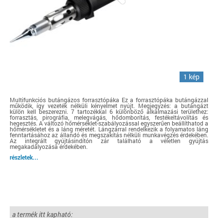
1 kép
Multifunkciós butángázos forrasztópáka Ez a forrasztópáka butángázzal
működik, így vezeték nélküli kényelmet nyújt. Megjegyzés: a butángázt
külön kell beszerezni. 7 tartozékkal 6 különböző alkalmazási területhez:
forrasztás, pirográfia, melegvágás, hődomborítás, festékeltávolítás és
hegesztés. A változó hőmérséklet-szabályozással egyszerűen beállíthatod a
hőmérsékletet és a láng méretét. Lángzárral rendelkezik a folyamatos láng
fenntartásához az állandó és megszakítás nélküli munkavégzés érdekében.
Az integrált gyújtásindítón zár található a véletlen gyújtás
megakadályozása érdekében.
részletek...
a termék itt kapható: