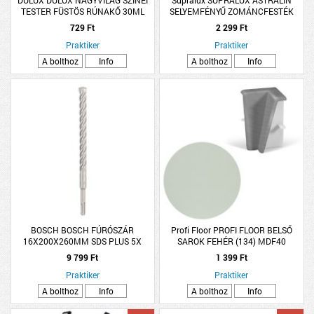
DULUX DULUX NAGYVILÁG SZÍNEI
Supralux SUPRALUX ASTRALIN
TESTER FÜSTÖS RÚNAKŐ 30ML
SELYEMFÉNYŰ ZOMÁNCFESTÉK
0,25L OKKER
729 Ft
2 299 Ft
Praktiker
Praktiker
A bolthoz
Info
A bolthoz
Info
BOSCH BOSCH FÚRÓSZÁR
Profi Floor PROFI FLOOR BELSŐ
16X200X260MM SDS PLUS 5X
SAROK FEHÉR (134) MDF40
9 799 Ft
1 399 Ft
Praktiker
Praktiker
A bolthoz
Info
A bolthoz
Info