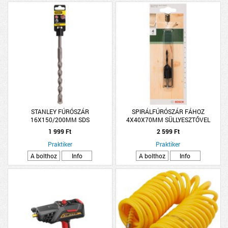
STANLEY FÚRÓSZÁR
SPIRÁLFÚRÓSZÁR FÁHOZ
16X150/200MM SDS
4X40X70MM SÜLLYESZTŐVEL
1 999 Ft
2 599 Ft
Praktiker
Praktiker
A bolthoz
Info
A bolthoz
Info