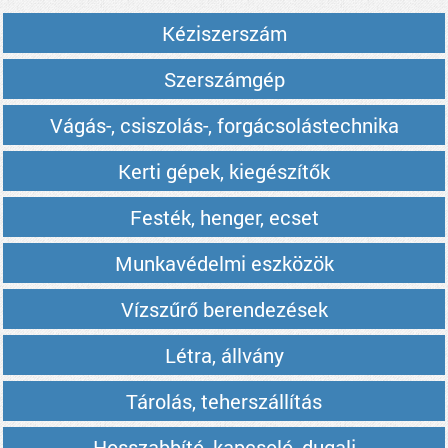
Kéziszerszám
Szerszámgép
Vágás-, csiszolás-, forgácsolástechnika
Kerti gépek, kiegészítők
Festék, henger, ecset
Munkavédelmi eszközök
Vízszűrő berendezések
Létra, állvány
Tárolás, teherszállítás
Hosszabbító, kapcsoló, dugalj