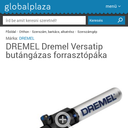
menü
Keresés
Főoldal
Otthon
Szerszám, barkács, alkatrész
Szerszámgép
Márka:
DREMEL
DREMEL
Dremel Versatip
butángázas forrasztópáka