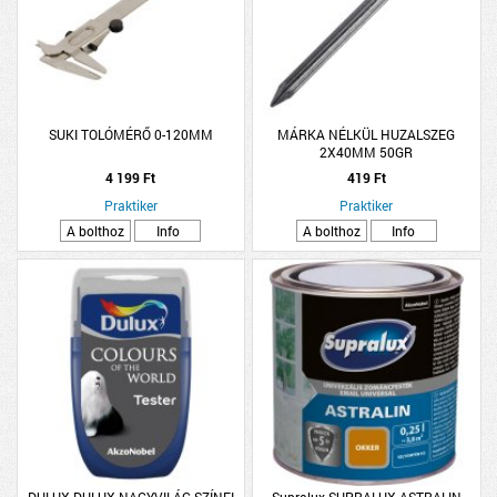
SUKI TOLÓMÉRŐ 0-120MM
MÁRKA NÉLKÜL HUZALSZEG
2X40MM 50GR
4 199 Ft
419 Ft
Praktiker
Praktiker
A bolthoz
Info
A bolthoz
Info