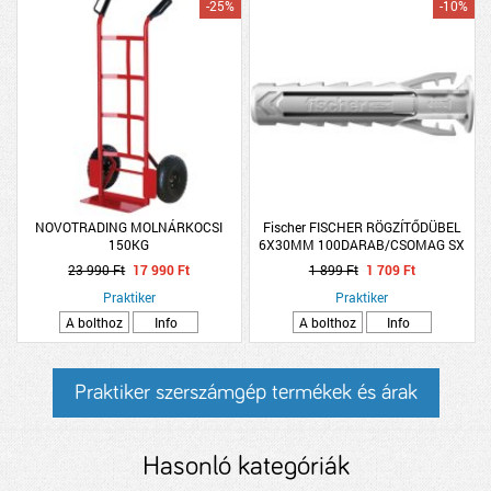
-25%
-10%
NOVOTRADING MOLNÁRKOCSI
Fischer FISCHER RÖGZÍTŐDÜBEL
150KG
6X30MM 100DARAB/CSOMAG SX
PLUS
23 990 Ft
17 990 Ft
1 899 Ft
1 709 Ft
Praktiker
Praktiker
A bolthoz
Info
A bolthoz
Info
Praktiker szerszámgép termékek és árak
Hasonló kategóriák