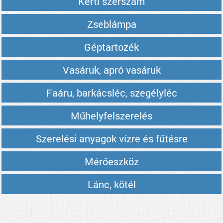
Kerti szerszám
Zseblámpa
Géptartozék
Vasáruk, apró vasáruk
Faáru, barkácsléc, szegélyléc
Műhelyfelszerelés
Szerelési anyagok vízre és fűtésre
Mérőeszköz
Lánc, kötél