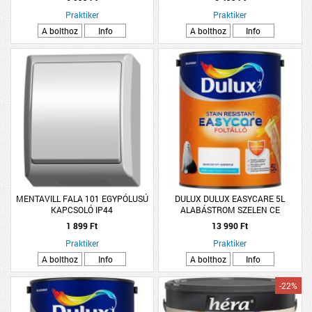
Praktiker
Praktiker
A bolthoz
Info
A bolthoz
Info
MENTAVILL FALA 101 EGYPÓLUSÚ
DULUX DULUX EASYCARE 5L
KAPCSOLÓ IP44
ALABÁSTROM SZELEN CE
DISZPERZIÓS FALFESTÉK
1 899 Ft
13 990 Ft
Praktiker
Praktiker
A bolthoz
Info
A bolthoz
Info
-22%