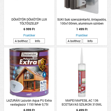
DÖMÖTÖR DÖMÖTÖR LUX
SUKI Suki szerszámtartó, öntapadós,
TÖLTŐSZELEP
100x100mm, alumínium színben
6 999 Ft
1 499 Ft
Praktiker
Praktiker
A bolthoz
Info
A bolthoz
Info
LAZURÁN Lazurán Aqua PU Extra
MAPEI MAPESIL AC 136
vastaglazúr 1150 fehér 0,75l
ECETSAVAS SZILIKON 310ML
6 099 Ft
6 499 Ft