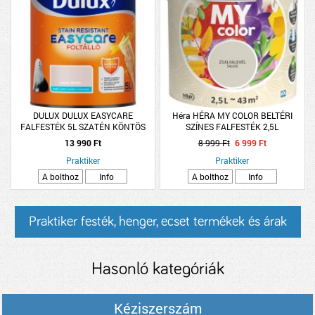
DULUX DULUX EASYCARE
Héra HÉRA MY COLOR BELTÉRI
FALFESTÉK 5L SZATÉN KÖNTÖS
SZÍNES FALFESTÉK 2,5L
ZSÁLYALEVÉL
13 990 Ft
8 999 Ft
6 999 Ft
Praktiker
Praktiker
A bolthoz
Info
A bolthoz
Info
Praktiker festék, henger, ecset termékek és árak
Hasonló kategóriák
Kéziszerszám