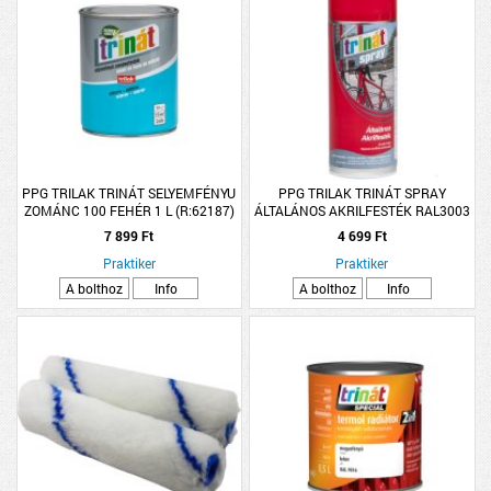
PPG TRILAK TRINÁT SELYEMFÉNYU
PPG TRILAK TRINÁT SPRAY
ZOMÁNC 100 FEHÉR 1 L (R:62187)
ÁLTALÁNOS AKRILFESTÉK RAL3003
RUBINVÖRÖS 400ML
7 899 Ft
4 699 Ft
Praktiker
Praktiker
A bolthoz
Info
A bolthoz
Info