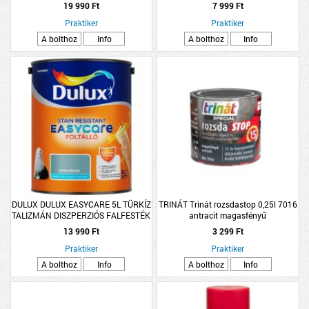
ORCHIDEA DISZP. FALFESTÉK
19 990 Ft
7 999 Ft
Praktiker
Praktiker
A bolthoz
Info
A bolthoz
Info
DULUX DULUX EASYCARE 5L TÜRKÍZ
TRINÁT Trinát rozsdastop 0,25l 7016
TALIZMÁN DISZPERZIÓS FALFESTÉK
antracit magasfényű
13 990 Ft
3 299 Ft
Praktiker
Praktiker
A bolthoz
Info
A bolthoz
Info