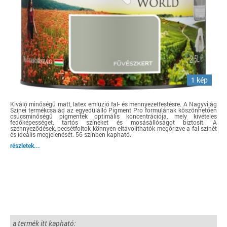
1 kép
Kiváló minőségű matt, latex emluzió fal- és mennyezetfestésre. A Nagyvilág
Színei termékcsalád az egyedülálló Pigment Pro formulának köszönhetően
csúcsminőségű pigmentek optimális koncentrációja, mely kivételes
fedőképességet, tartós színeket és mosásállóságot biztosít. A
szennyeződések, pecsétfoltok könnyen eltávolíthatók megőrizve a fal színét
és ideális megjelenését. 56 színben kapható.
részletek...
a termék itt kapható: