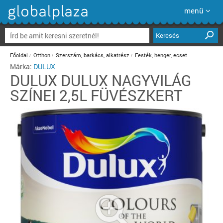
menü
Keresés
Főoldal
Otthon
Szerszám, barkács, alkatrész
Festék, henger, ecset
Márka:
DULUX
DULUX
DULUX NAGYVILÁG
SZÍNEI 2,5L FÜVÉSZKERT