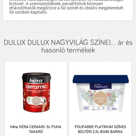
biztosít. A szennyeződések, pecsétfoltok könnyen
eltávolíthatók megőrizve a fal színét és ideális megjelenését.
56 színben kapható.
DULUX DULUX NAGYVILÁG SZÍNEI... ár és
hasonló termékek
Héra HÉRA CERAMIC 5L PUHA
POLIFARBE PLATINUM SZÍNES
TAKARÓ
BELTÉRI 2,5L BO40 BARNA