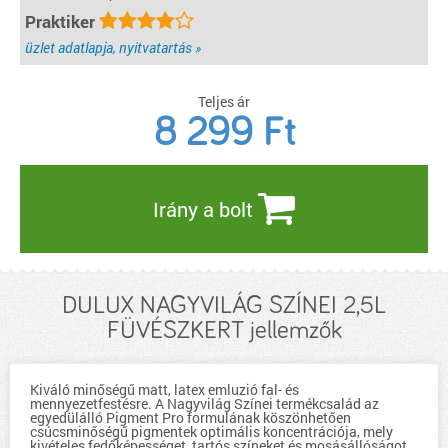
Praktiker
üzlet adatlapja, nyitvatartás »
Teljes ár
8 299
Ft
Irány a bolt
DULUX NAGYVILÁG SZÍNEI 2,5L
FÜVÉSZKERT jellemzők
Kiváló minőségű matt, latex emluzió fal- és
mennyezetfestésre. A Nagyvilág Színei termékcsalád az
egyedülálló Pigment Pro formulának köszönhetően
csúcsminőségű pigmentek optimális koncentrációja, mely
kivételes fedőképességet, tartós színeket és mosásállóságot