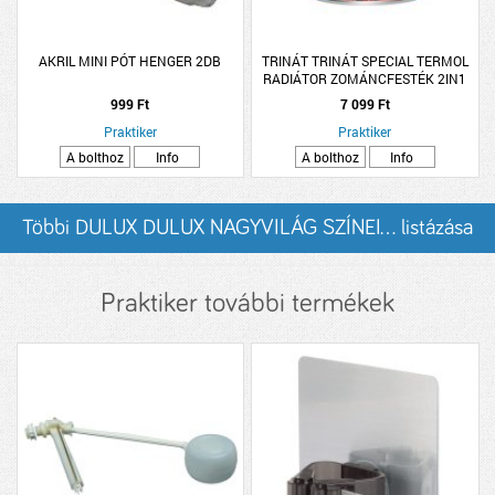
AKRIL MINI PÓT HENGER 2DB
TRINÁT TRINÁT SPECIAL TERMOL
RADIÁTOR ZOMÁNCFESTÉK 2IN1
0,5L, MAGASFÉNYŰ FEHÉR
999 Ft
7 099 Ft
Praktiker
Praktiker
A bolthoz
Info
A bolthoz
Info
Többi DULUX DULUX NAGYVILÁG SZÍNEI... listázása
Praktiker további termékek