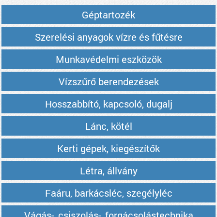
Géptartozék
Szerelési anyagok vízre és fűtésre
Munkavédelmi eszközök
Vízszűrő berendezések
Hosszabbító, kapcsoló, dugalj
Lánc, kötél
Kerti gépek, kiegészítők
Létra, állvány
Faáru, barkácsléc, szegélyléc
Vágás-, csiszolás-, forgácsolástechnika