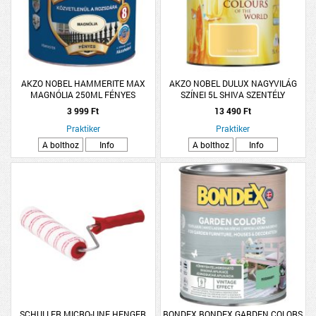
AKZO NOBEL HAMMERITE MAX
AKZO NOBEL DULUX NAGYVILÁG
MAGNÓLIA 250ML FÉNYES
SZÍNEI 5L SHIVA SZENTÉLY
3 999 Ft
13 490 Ft
Praktiker
Praktiker
A bolthoz
Info
A bolthoz
Info
SCHULLER MICRO-LINE HENGER
BONDEX BONDEX GARDEN COLORS