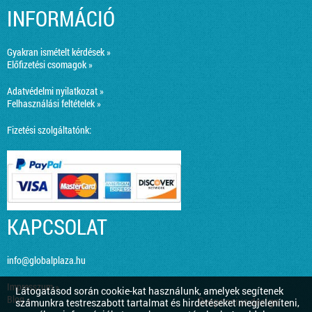
INFORMÁCIÓ
Gyakran ismételt kérdések »
Előfizetési csomagok »
Adatvédelmi nyilatkozat »
Felhasználási feltételek »
Fizetési szolgáltatónk:
KAPCSOLAT
info@globalplaza.hu
Impresszum »
Látogatásod során cookie-kat használunk, amelyek segítenek
Blog »
Responsive design
számunkra testreszabott tartalmat és hirdetéseket megjeleníteni,