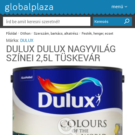
menü
Keresés
Főoldal
Otthon
Szerszám, barkács, alkatrész
Festék, henger, ecset
Márka:
DULUX
DULUX
DULUX NAGYVILÁG
SZÍNEI 2,5L TÜSKEVÁR