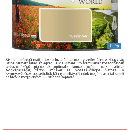
1 kép
Kiváló minőségű matt, latex emluzió fal- és mennyezetfestésre. A Nagyvilág
Színei termékcsalád az egyedülálló Pigment Pro formulának köszönhetően
csúcsminőségű pigmentek optimális koncentrációja, mely kivételes
fedőképességet, tartós színeket és mosásállóságot biztosít. A
szennyeződések, pecsétfoltok könnyen eltávolíthatók megőrizve a fal színét
és ideális megjelenését. 56 színben kapható.