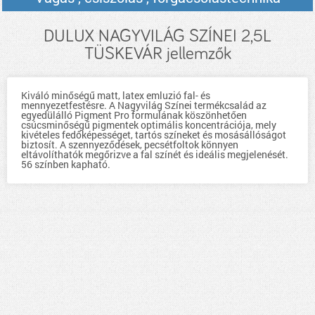
DULUX NAGYVILÁG SZÍNEI 2,5L
TÜSKEVÁR jellemzők
Kiváló minőségű matt, latex emluzió fal- és
mennyezetfestésre. A Nagyvilág Színei termékcsalád az
egyedülálló Pigment Pro formulának köszönhetően
csúcsminőségű pigmentek optimális koncentrációja, mely
kivételes fedőképességet, tartós színeket és mosásállóságot
biztosít. A szennyeződések, pecsétfoltok könnyen
eltávolíthatók megőrizve a fal színét és ideális megjelenését.
56 színben kapható.