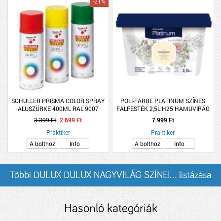
-21%
SCHULLER PRISMA COLOR SPRAY
POLI-FARBE PLATINUM SZÍNES
ALUSZÜRKE 400ML RAL 9007
FALFESTÉK 2,5L H25 HAMUVIRÁG
BELTÉRI VIZESBÁZISÚ
3 399 Ft
2 699 Ft
7 999 Ft
Praktiker
Praktiker
A bolthoz
Info
A bolthoz
Info
Többi DULUX DULUX NAGYVILÁG SZÍNEI... listázása
Hasonló kategóriák