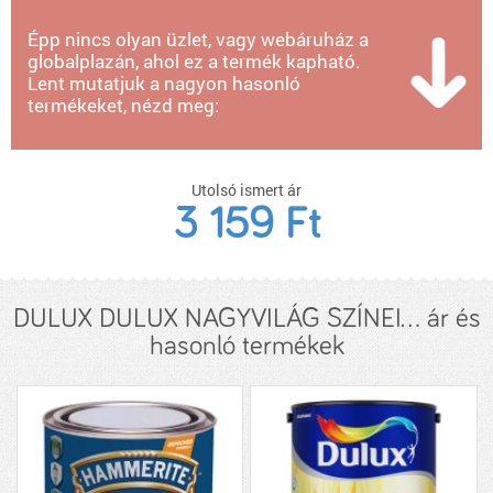
Épp nincs olyan üzlet, vagy webáruház a
globalplazán, ahol ez a termék kapható.
Lent mutatjuk a nagyon hasonló
termékeket, nézd meg:
Utolsó ismert ár
3 159 Ft
DULUX DULUX NAGYVILÁG SZÍNEI... ár és
hasonló termékek