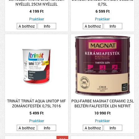
NYÉLLEL 25CM NYÉLLEL
0,75L
4 199 Ft
6 599 Ft
Praktiker
Praktiker
A bolthoz
Info
A bolthoz
Info
TRINÁT TRINÁT AQUA UNITOP MF
POLI-FARBE MAGNAT CERAMIC 2,5L
ZOMÁNCFESTÉK 0,75L 7016
BELTÉRI FALFESTÉK LEN NEFRIT
ANTRACIT
CM18
5 499 Ft
10 990 Ft
Praktiker
Praktiker
A bolthoz
Info
A bolthoz
Info