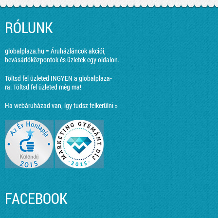
RÓLUNK
globalplaza.hu = Áruházláncok akciói,
bevásárlóközpontok és üzletek egy oldalon.
Töltsd fel üzleted INGYEN a globalplaza-
ra:
Töltsd fel üzleted még ma!
Ha webáruházad van, így tudsz felkerülni »
FACEBOOK