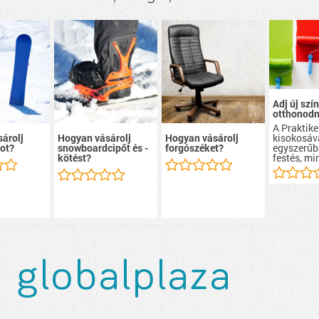
Adj új szín
otthonodn
A Praktike
kisokosáv
árolj
Hogyan vásárolj
Hogyan vásárolj
egyszerűb
ot?
snowboardcipőt és -
forgószéket?
festés, mi
kötést?