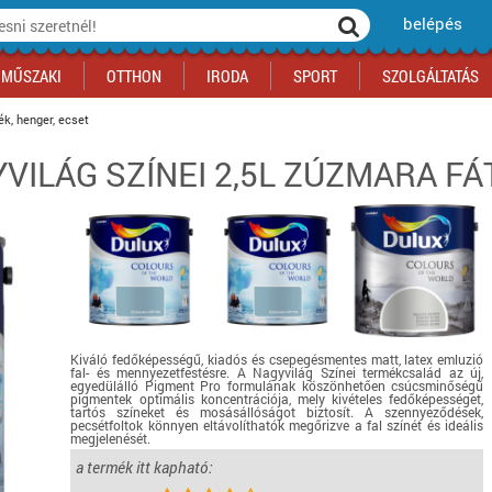
belépés
MŰSZAKI
OTTHON
IRODA
SPORT
SZOLGÁLTATÁS
ék, henger, ecset
VILÁG SZÍNEI 2,5L ZÚZMARA FÁ
ka
yógyszertár
csálnivaló
Sport akciók
Építkezés
Fitneszközpont
Biztonságtechnika
kciók
a
, gördeszka, roller
ék
mékek, sütemények
Szolgáltatás akciók
Szerszám, barkács, alkatrész
Kocsmasport
Ünnepi dekoráció
tító, parkolás
s ital
Iskolakezdés, papír, írószer
Motor
Fűtés
ás akciók
k
l
Háziállatok
Autó
iók
Bébi
Ingatlan
ók
Gyógyászati segédeszköz
Regisztrálj az oldalunkra INGYEN itt ››
Kiváló fedőképességű, kiadós és csepegésmentes matt, latex emluzió
fal- és mennyezetfestésre. A Nagyvilág Színei termékcsalád az új,
Regisztrálj az oldalunkra INGYEN itt ››
Regisztrálj az oldalunkra INGYEN itt ››
Regisztrálj az oldalunkra INGYEN itt ››
Regisztrálj az oldalunkra INGYEN itt ››
Regisztrálj az oldalunkra INGYEN itt ››
Regisztrálj az oldalunkra INGYEN itt ››
egyedülálló Pigment Pro formulának köszönhetően csúcsminőségű
pigmentek optimális koncentrációja, mely kivételes fedőképességet,
Regisztrálj az oldalunkra INGYEN itt ››
tartós színeket és mosásállóságot biztosít. A szennyeződések,
pecsétfoltok könnyen eltávolíthatók megőrizve a fal színét és ideális
megjelenését.
részletek...
a termék itt kapható: