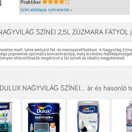
Praktiker
üzlet adatlapja, nyitvatartás »
AGYVILÁG SZÍNEI 2,5L ZÚZMARA FÁTYOL j
entes matt, latex emluzió fal- és mennyezetfestésre. A Nagyvilág Színe
ű pigmentek optimális koncentrációja, mely kivételes fedőképességet,
önnyen eltávolíthatók megőrizve a fal színét és ideális megjelenését.
ULUX NAGYVILÁG SZÍNEI... ár és hasonló 