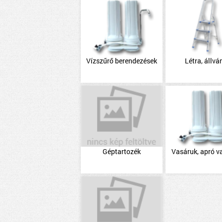
Vízszűrő berendezések
Létra, állvá
Géptartozék
Vasáruk, apró v