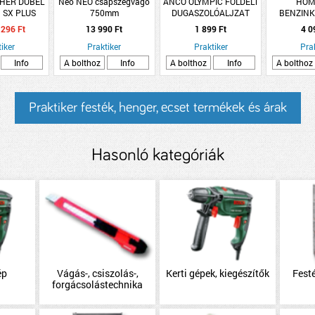
SCHER DÜBEL
Neo NEO csapszegvágó
ANCO OLYMPIC FÖLDELT
HOM
 SX PLUS
750mm
DUGASZOLÓALJZAT
BENZINK
GYERMEKVÉDELEMMEL,
MŰA
296 Ft
13 990 Ft
1 899 Ft
4 0
SSZÜRKE (277035)
iker
Praktiker
Praktiker
Pra
Info
A bolthoz
Info
A bolthoz
Info
A bolthoz
Praktiker festék, henger, ecset termékek és árak
Hasonló kategóriák
ép
Vágás-, csiszolás-,
Kerti gépek, kiegészítők
Festé
forgácsolástechnika