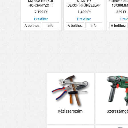
MÁRKA NÉLKÜL
STANLEY
Fischer FI
HORGANYZOTT
DEKOPÍRFŰRÉSZLAP
10X80MM
HOLLANDI 3/4&quot; KB
FA/FINOM HCS T
2 799 Ft
1 499 Ft
329 Ft
Praktiker
Praktiker
Prakt
A bolthoz
Info
A bolthoz
Info
A bolthoz
Kéziszerszám
Szerszámg