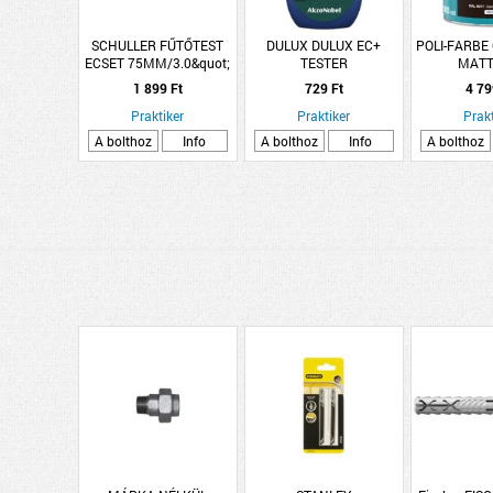
SCHULLER FŰTŐTEST
DULUX DULUX EC+
POLI-FARBE
ECSET 75MM/3.0&quot;
TESTER
MATT
VILÁGOS SÖRTE KÍNAI
FOLTÁLLÓ+KOPÁSBIZTOS
CSOKOLÁ
1 899 Ft
729 Ft
4 79
IMP
BELTÉRI FALFESTÉK
Praktiker
30ML BÉKA TUTAJ
Praktiker
Prakt
A bolthoz
Info
A bolthoz
Info
A bolthoz