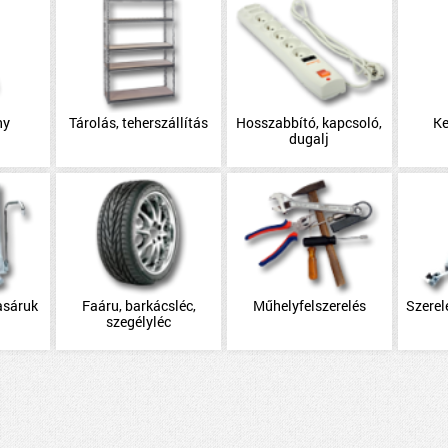
ny
Tárolás, teherszállítás
Hosszabbító, kapcsoló,
Ke
dugalj
asáruk
Faáru, barkácsléc,
Műhelyfelszerelés
Szerel
szegélyléc