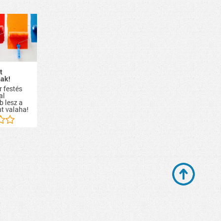
t
ak!
r festés
al
b lesz a
nt valaha!