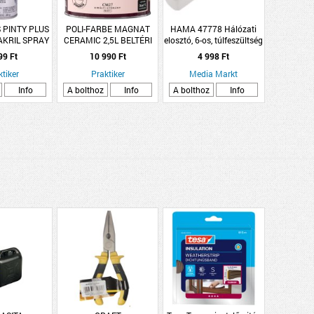
 PINTY PLUS
POLI-FARBE MAGNAT
HAMA 47778 Hálózati
AKRIL SPRAY
CERAMIC 2,5L BELTÉRI
elosztó, 6-os, túlfeszültség
ML FÉNYES
FALFESTÉK KIRÁLYI
ellen védett, kapcsolós,
99 Ft
10 990 Ft
4 998 Ft
GYÉMÁNT CM27
fehér, 1,4m
ktiker
Praktiker
Media Markt
Info
A bolthoz
Info
A bolthoz
Info