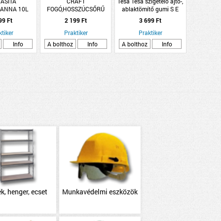
ASITA
CRAFT
Tesa Tesa szigetelő ajtó-,
ANNA 10L
FOGÓ,HOSSZÚCSŐRŰ
ablaktömítő gumi S E
NYAG
160MM
profil 6mx9mmx4mm
99 Ft
2 199 Ft
3 699 Ft
barna
ktiker
Praktiker
Praktiker
Info
A bolthoz
Info
A bolthoz
Info
k, henger, ecset
Munkavédelmi eszközök