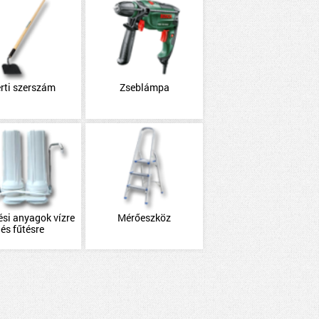
rti szerszám
Zseblámpa
ési anyagok vízre
Mérőeszköz
és fűtésre