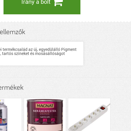
Irány a bolt
ellemzők
i termékcsalád az új, egyedülálló Pigment
 tartós színeket és mosásállóságot
termékek