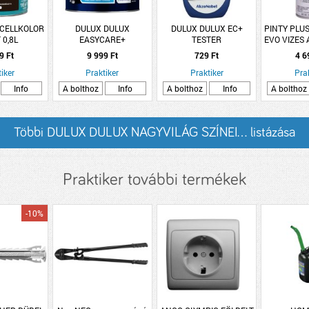
 CELLKOLOR
DULUX DULUX
DULUX DULUX EC+
PINTY PLUS
 0,8L
EASYCARE+
TESTER
EVO VIZES 
DÉBARNA
FOLTÁLLÓ+KOPÁSBIZTOS
FOLTÁLLÓ+KOPÁSBIZTOS
LAKK 400
9 Ft
9 999 Ft
729 Ft
4 6
BELTÉRI FALFESTÉK 2,5L
BELTÉRI FALFESTÉK
iker
DERENGŐ PADLÁS
Praktiker
30ML NÉMA FILM
Praktiker
Pra
Info
A bolthoz
Info
A bolthoz
Info
A bolthoz
Többi DULUX DULUX NAGYVILÁG SZÍNEI... listázása
Praktiker további termékek
-10%