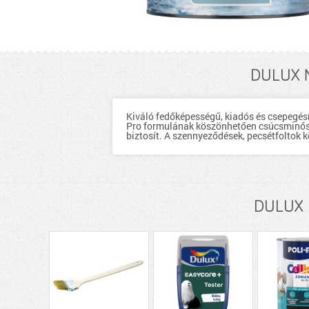
DULUX N
Kiváló fedőképességű, kiadós és csepegésm
Pro formulának köszönhetően csúcsminőség
biztosít. A szennyeződések, pecsétfoltok k
DULUX D