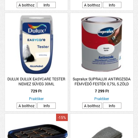
A bolthoz
Info
A bolthoz
Info
DULUX DULUX EASYCARE TESTER
Supralux SUPRALUX ANTIROZSDA
NEMEZ SÜVEG 30ML
FÉMVÉDŐ FESTÉK 0,75L S.ZÖLD
RAL6005 OLDÓSZ (230678
729 Ft
7 299 Ft
Praktiker
Praktiker
A bolthoz
Info
A bolthoz
Info
-15%