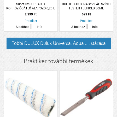
Supralux SUPRALUX
DULUX DULUX NAGYVILÁG SZÍNEI
KORRÓZIÓGÁTLÓ ALAPOZÓ 0,25 L,
TESTER TELIHOLD 30ML
VÖRÖS, MATT, OLDÓSZERES
2 999 Ft
699 Ft
Praktiker
Praktiker
A bolthoz
Info
A bolthoz
Info
Többi DULUX Dulux Universal Aqua... listázása
Praktiker további termékek