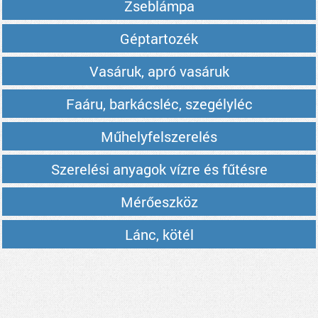
Zseblámpa
Géptartozék
Vasáruk, apró vasáruk
Faáru, barkácsléc, szegélyléc
Műhelyfelszerelés
Szerelési anyagok vízre és fűtésre
Mérőeszköz
Lánc, kötél