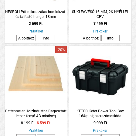
NESPOLI Pót mikroszálas homlokzat-
SUKI FAVÉSŐ 16 MM, 2K NYÉLLEL
és falfestő henger 18mm
CRV
2 699 Ft
7 499 Ft
Praktiker
Praktiker
A bolthoz
Info
A bolthoz
Info
-20%
Rettenmeier Holzindustrie Ragasztott
KETER Keter Power Tool Box
lemez fenyő AB minőség
16&quot; szerszámosláda
18x300x1200mm
41,9x32,7x20,5cm
8 199 Ft
6 599 Ft
9 999 Ft
Praktiker
Praktiker