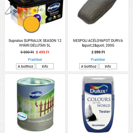
Supralux SUPRALUX SEASON 12
NESPOLI ACÉLGYAPOT DURVA
NYÁRI DÉLUTÁN 5L
&quot;2&quot; 200G
9 999 Ft
8 499 Ft
2 099 Ft
Praktiker
Praktiker
A bolthoz
Info
A bolthoz
Info