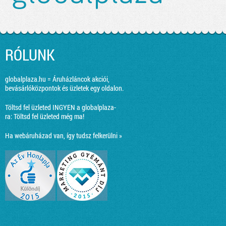
RÓLUNK
globalplaza.hu = Áruházláncok akciói,
bevásárlóközpontok és üzletek egy oldalon.
Töltsd fel üzleted INGYEN a globalplaza-
ra:
Töltsd fel üzleted még ma!
Ha webáruházad van, így tudsz felkerülni »