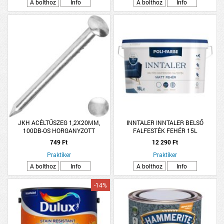
A bolthoz
Info
A bolthoz
Info
JKH ACÉLTŰSZEG 1,2X20MM,
INNTALER INNTALER BELSŐ
100DB-OS HORGANYZOTT
FALFESTÉK FEHÉR 15L
DISZPERZIÓS FALFESTÉK R:264399
749 Ft
12 290 Ft
Praktiker
Praktiker
A bolthoz
Info
A bolthoz
Info
-14%