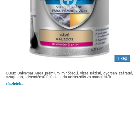
1 kép
Dulux Universal Auqa prémium minőségű, vizes bázisú, gyorsan száradó,
szagtalan, selyemfényű felületet adó univerzális zo máncfesték.
részletek...