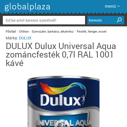
menü
Keresés
Főoldal
Otthon
Szerszám, barkács, alkatrész
Festék, henger, ecset
Márka:
DULUX
DULUX
Dulux Universal Aqua
zománcfesték 0,7l RAL 1001
kávé