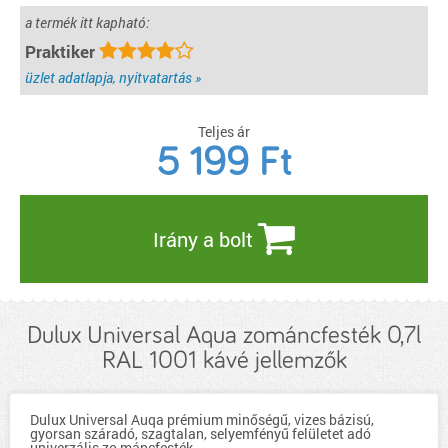
a termék itt kapható:
Praktiker
üzlet adatlapja, nyitvatartás »
Teljes ár
5 199
Ft
Irány a bolt
Dulux Universal Aqua zománcfesték 0,7l
RAL 1001 kávé jellemzők
Dulux Universal Auqa prémium minőségű, vizes bázisú,
gyorsan száradó, szagtalan, selyemfényű felületet adó
univerzális zo máncfesték.