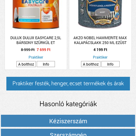
DULUX DULUX EASYCARE 2,5L
AKZO NOBEL HAMMERITE MAX
BÁRSONY SZÜRKÜL ET
KALAPÁCSLAKK 250 ML EZÜST
DISZPERZIÓS FALFESTÉK
HHAMAX025SO
8 999 Ft
7 699 Ft
4 199 Ft
Praktiker
Praktiker
A bolthoz
Info
A bolthoz
Info
Praktiker festék, henger, ecset termékek és árak
Hasonló kategóriák
Kéziszerszám
Szerszámgép