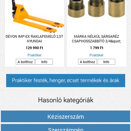
DEVON IMP-EX RAKLAPEMELŐ 2,5T
MÁRKA NÉLKÜL SÁRGARÉZ
HYUNDAI
CSAPHOSSZABBÍTÓ 3/4&quot;
25MM
129 990 Ft
1 799 Ft
Praktiker
Praktiker
A bolthoz
Info
A bolthoz
Info
Praktiker festék, henger, ecset termékek és árak
Hasonló kategóriák
Kéziszerszám
Szerszámgép