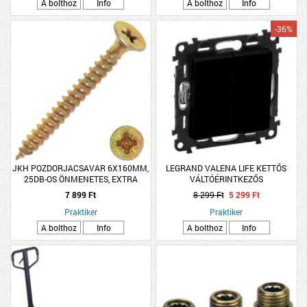
A bolthoz
Info
A bolthoz
Info
-36%
JKH POZDORJACSAVAR 6X160MM,
LEGRAND VALENA LIFE KETTŐS
25DB-OS ÖNMENETES, EXTRA
VÁLTÓÉRINTKEZŐS
NYOMÓKAPCSOLÓ, MECHANIZMUS
7 899 Ft
8 299 Ft
5 299 Ft
BURKOLATTAL, FEKETE
Praktiker
Praktiker
A bolthoz
Info
A bolthoz
Info