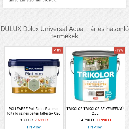
DULUX Dulux Universal Aqua... ár és hasonló
termékek
-18%
-19%
POLI-FARBE Poli-Farbe Platinum
TRIKOLOR TRIKOLOR SELYEMFÉNYŰ
foltálló színes beltéri falfesték O20
2,5L
Olajfa, 2,5l
9 399 Ft
7 699 Ft
14 790 Ft
11 990 Ft
Praktiker
Praktiker