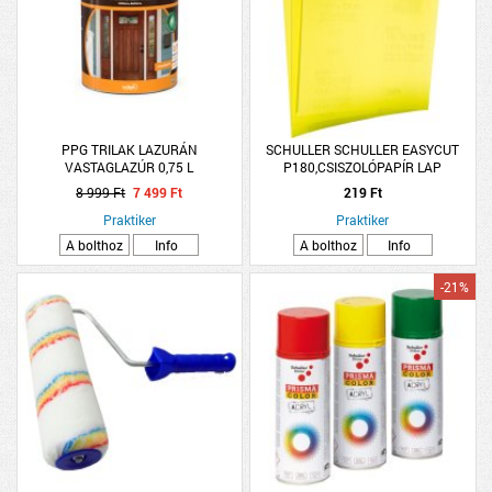
PPG TRILAK LAZURÁN
SCHULLER SCHULLER EASYCUT
VASTAGLAZÚR 0,75 L
P180,CSISZOLÓPAPÍR LAP
CSERESZNYE,SELYEMF.,OLDÓSZ.
230X280MM
8 999 Ft
7 499 Ft
219 Ft
(223294)
Praktiker
Praktiker
A bolthoz
Info
A bolthoz
Info
-21%