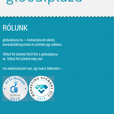
RÓLUNK
globalplaza.hu = Áruházláncok akciói,
bevásárlóközpontok és üzletek egy oldalon.
Töltsd fel üzleted INGYEN a globalplaza-
ra:
Töltsd fel üzleted még ma!
Ha webáruházad van, így tudsz felkerülni »