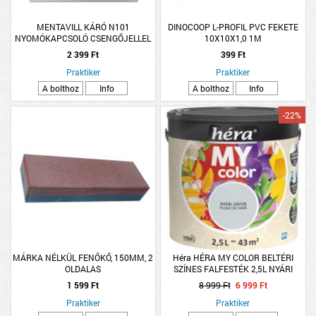
MENTAVILL KÁRÓ N101
DINOCOOP L-PROFIL PVC FEKETE
NYOMÓKAPCSOLÓ CSENGŐJELLEL
10X10X1,0 1M
FEHÉR
2 399 Ft
399 Ft
Praktiker
Praktiker
A bolthoz
Info
A bolthoz
Info
-22%
MÁRKA NÉLKÜL FENŐKŐ, 150MM, 2
Héra HÉRA MY COLOR BELTÉRI
OLDALAS
SZÍNES FALFESTÉK 2,5L NYÁRI
ZÁPOR
1 599 Ft
8 999 Ft
6 999 Ft
Praktiker
Praktiker