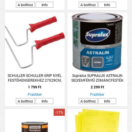
A bolthoz
Info
A bolthoz
Info
SCHULLER SCHULLER GRIP NYÉL
Supralux SUPRALUX ASTRALIN
FESTŐHENGEREKHEZ 27X29CM,
SELYEMFÉNYŰ ZOMÁNCFESTÉK
8MM
0,25L SZÜRKE
1 799 Ft
2 299 Ft
Praktiker
Praktiker
A bolthoz
Info
A bolthoz
Info
-17%