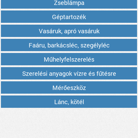
Zseblámpa
Géptartozék
Vasáruk, apró vasáruk
Faáru, barkácsléc, szegélyléc
Műhelyfelszerelés
Szerelési anyagok vízre és fűtésre
Mérőeszköz
Lánc, kötél