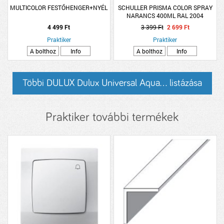
MULTICOLOR FESTŐHENGER+NYÉL
SCHULLER PRISMA COLOR SPRAY
NARANCS 400ML RAL 2004
4 499 Ft
3 399 Ft
2 699 Ft
Praktiker
Praktiker
A bolthoz
Info
A bolthoz
Info
Többi DULUX Dulux Universal Aqua... listázása
Praktiker további termékek