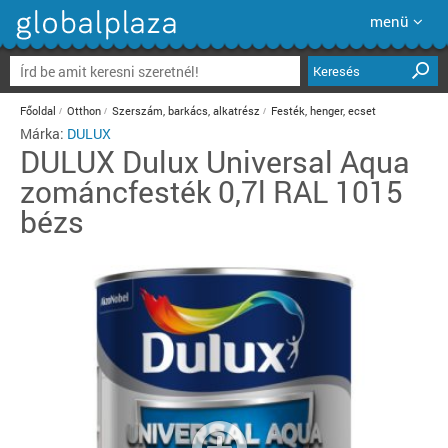
menü
Keresés
Főoldal
Otthon
Szerszám, barkács, alkatrész
Festék, henger, ecset
Márka:
DULUX
DULUX
Dulux Universal Aqua
zománcfesték 0,7l RAL 1015
bézs