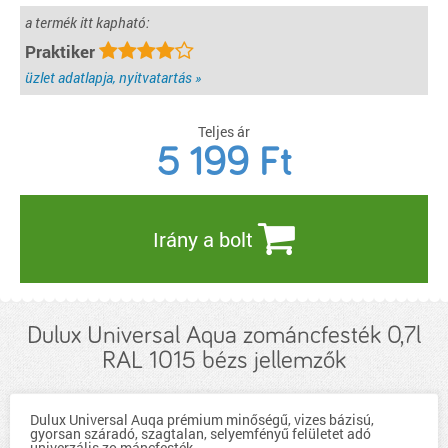
a termék itt kapható:
Praktiker
üzlet adatlapja, nyitvatartás »
Teljes ár
5 199
Ft
Irány a bolt
Dulux Universal Aqua zománcfesték 0,7l
RAL 1015 bézs jellemzők
Dulux Universal Auqa prémium minőségű, vizes bázisú,
gyorsan száradó, szagtalan, selyemfényű felületet adó
univerzális zo máncfesték.