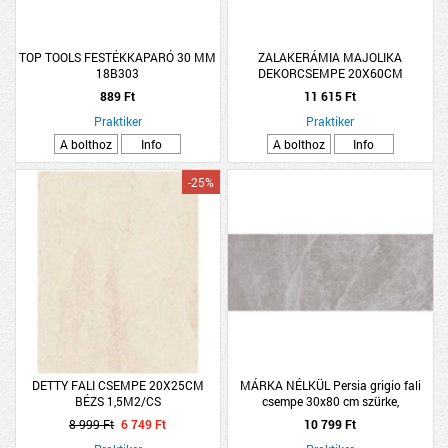
TOP TOOLS FESTÉKKAPARÓ 30 MM
ZALAKERÁMIA MAJOLIKA
18B303
DEKORCSEMPE 20X60CM
1,32M2/CSOMAG
889 Ft
11 615 Ft
Praktiker
Praktiker
A bolthoz
Info
A bolthoz
Info
-25%
DETTY FALI CSEMPE 20X25CM
MÁRKA NÉLKÜL Persia grigio fali
BÉZS 1,5M2/CS
csempe 30x80 cm szürke,
1,44m2/csomag
8 999 Ft
6 749 Ft
10 799 Ft