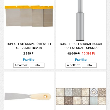
TOPEX FESTÉKKAPARÓ KÉSZLET
BOSCH PROFESSIONAL BOSCH
50-120MM 18B436
PROFESSIONAL FÚRÓSZÁR
8X33X13MM PRO CERAMIC DRY
2 399 Ft
12 990 Ft
10 392 Ft
Praktiker
Praktiker
A bolthoz
Info
A bolthoz
Info