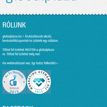
RÓLUNK
globalplaza.hu = Áruházláncok akciói,
bevásárlóközpontok és üzletek egy oldalon.
Töltsd fel üzleted INGYEN a globalplaza-
ra:
Töltsd fel üzleted még ma!
Ha webáruházad van, így tudsz felkerülni »