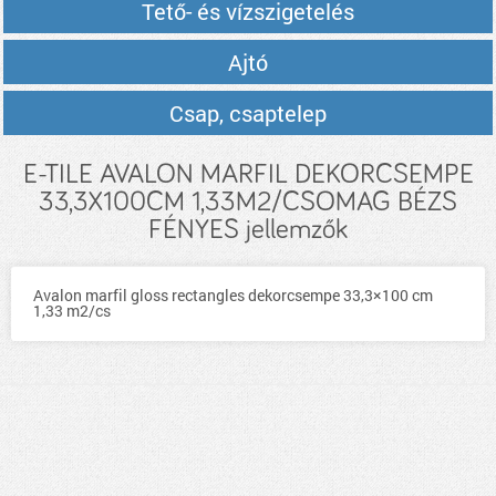
Tető- és vízszigetelés
Ajtó
Csap, csaptelep
E-TILE AVALON MARFIL DEKORCSEMPE
33,3X100CM 1,33M2/CSOMAG BÉZS
FÉNYES jellemzők
Avalon marfil gloss rectangles dekorcsempe 33,3×100 cm
1,33 m2/cs