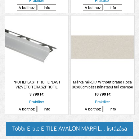
Praktiker
Praktiker
A bolthoz
Info
A bolthoz
Info
PROFILPLAST PROFILPLAST
Márka nélkül / Without brand Roca
VÍZVETŐ TERASZPROFIL
30x80cm bézs kőhatású fali csempe
ALUMÍNIUM, ELOXÁLT, 7MMX2,5M,
3 799 Ft
10 799 Ft
MATT EZÜST
Praktiker
Praktiker
A bolthoz
Info
A bolthoz
Info
Többi E-tile E-TILE AVALON MARFIL... listázása