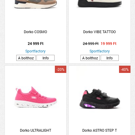
Dorko COSMO
Dorko VIBE TATTOO
24 999 Ft
24 999 Ft
19 999 Ft
Sportfactory
Sportfactory
A bolthoz
Info
A bolthoz
Info
-20%
-40%
Dorko ULTRALIGHT
Dorko ASTRO STEP T