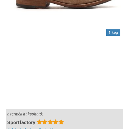
1 kép
a termék itt kapható:
Sportfactory