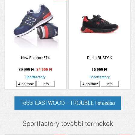
New Balance 574
Dorko RUSTY K
39 999 Ft
34 999 Ft
15 999 Ft
Sportfactory
Sportfactory
A bolthoz
Info
A bolthoz
Info
Többi EASTWOOD - TROUBLE listázása
Sportfactory további termékek