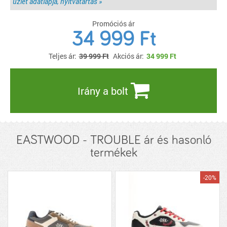
üzlet adatlapja, nyitvatartás »
Promóciós ár
34 999 Ft
Teljes ár:
39 999 Ft
Akciós ár:
34 999
Ft
Irány a bolt
EASTWOOD - TROUBLE ár és hasonló
termékek
-20%