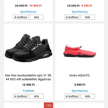
24 999 Ft
19 999 Ft
15 999 Ft
9 599 Ft
Sportfactory
Sportfactory
A bolthoz
Info
A bolthoz
Info
Neo Neo munkavédelmi cipő, S1 SR,
Dorko AQUATIC
44 NEO AIR acélbetéttel, légpárnás
talppal,
15 990 Ft
4 999 Ft
Praktiker
Sportfactory
A bolthoz
Info
A bolthoz
Info
-13%