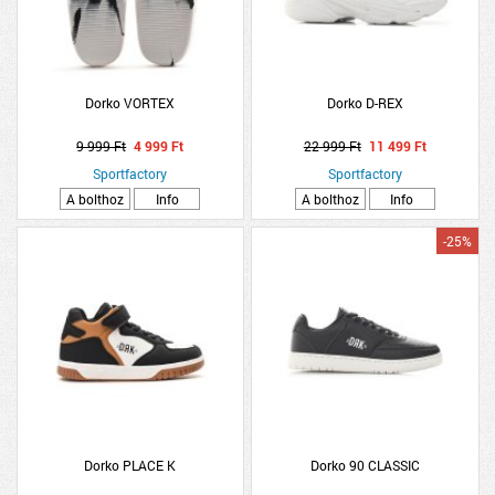
Dorko VORTEX
Dorko D-REX
9 999 Ft
4 999 Ft
22 999 Ft
11 499 Ft
Sportfactory
Sportfactory
A bolthoz
Info
A bolthoz
Info
-25%
Dorko PLACE K
Dorko 90 CLASSIC