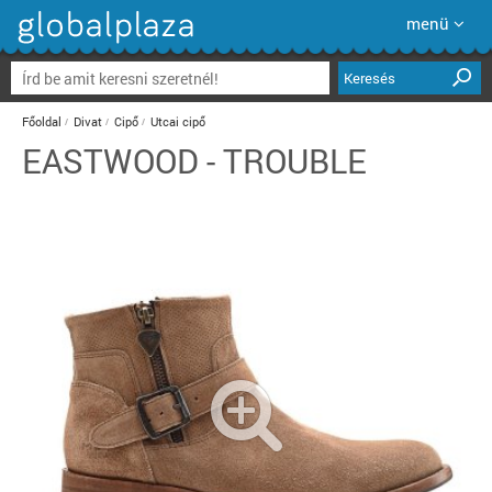
menü
Keresés
Főoldal
Divat
Cipő
Utcai cipő
EASTWOOD - TROUBLE