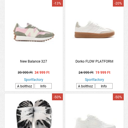
-13%
-20%
New Balance 327
Dorko FLOW PLATFORM
39 999 Ft
34 999 Ft
24 999 Ft
19 999 Ft
Sportfactory
Sportfactory
A bolthoz
Info
A bolthoz
Info
-50%
-50%