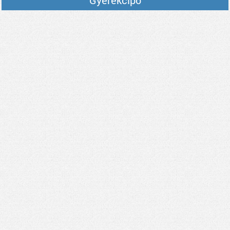
Gyerekcipő