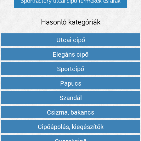
Sportfactory utcai cipő termékek és árak
Hasonló kategóriák
Utcai cipő
Elegáns cipő
Sportcipő
Papucs
Szandál
Csizma, bakancs
Cipőápolás, kiegészítők