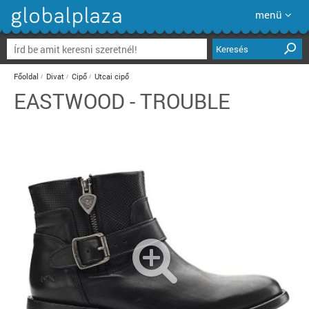
menü
Keresés
Főoldal
Divat
Cipő
Utcai cipő
EASTWOOD - TROUBLE