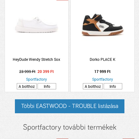
HeyDude Wendy Stretch Sox
Dorko PLACE K
23 999 Ft
20 399 Ft
17 999 Ft
Sportfactory
Sportfactory
A bolthoz
Info
A bolthoz
Info
Többi EASTWOOD - TROUBLE listázása
Sportfactory további termékek