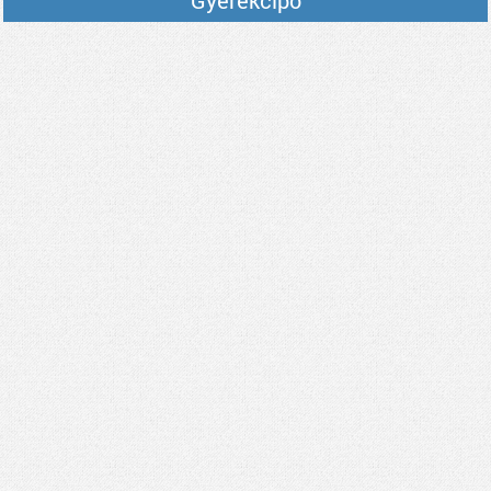
Gyerekcipő