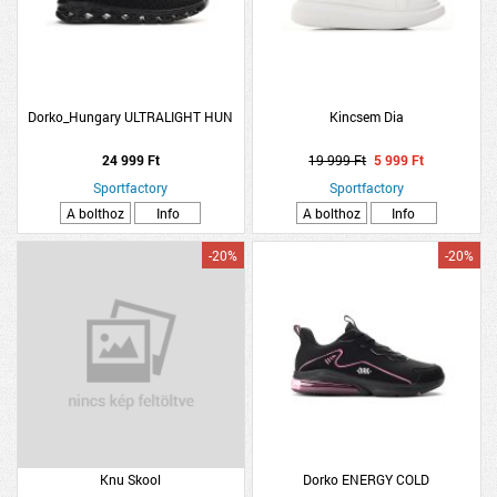
Dorko_Hungary ULTRALIGHT HUN
Kincsem Dia
24 999 Ft
19 999 Ft
5 999 Ft
Sportfactory
Sportfactory
A bolthoz
Info
A bolthoz
Info
-20%
-20%
Knu Skool
Dorko ENERGY COLD