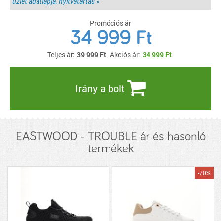
üzlet adatlapja, nyitvatartás »
Promóciós ár
34 999 Ft
Teljes ár:
39 999 Ft
Akciós ár:
34 999
Ft
Irány a bolt
EASTWOOD - TROUBLE ár és hasonló
termékek
-70%