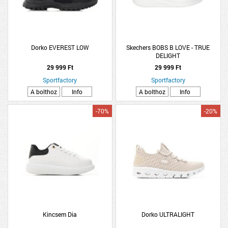
Dorko EVEREST LOW
Skechers BOBS B LOVE - TRUE
DELIGHT
29 999 Ft
29 999 Ft
Sportfactory
Sportfactory
A bolthoz
Info
A bolthoz
Info
-70%
-20%
Kincsem Dia
Dorko ULTRALIGHT