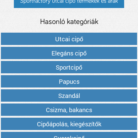
Sportfactory utcai cipő termékek és árak
Hasonló kategóriák
Utcai cipő
Elegáns cipő
Sportcipő
Papucs
Szandál
Csizma, bakancs
Cipőápolás, kiegészítők