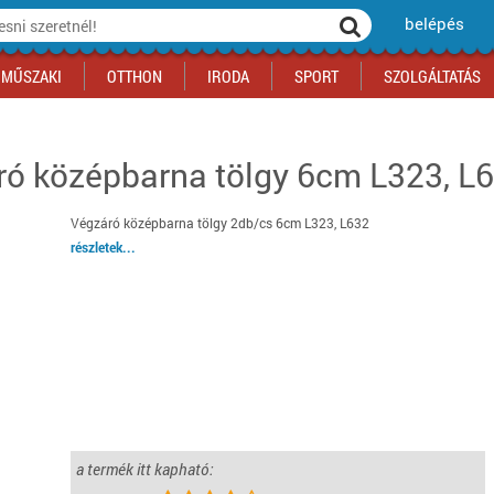
belépés
MŰSZAKI
OTTHON
IRODA
SPORT
SZOLGÁLTATÁS
ró középbarna tölgy 6cm L323, L
ka
yógyszertár
csálnivaló
Sport akciók
Építkezés
Fitneszközpont
Biztonságtechnika
kciók
a
, gördeszka, roller
ék
mékek, sütemények
Szolgáltatás akciók
Szerszám, barkács, alkatrész
Kocsmasport
Ünnepi dekoráció
Végzáró középbarna tölgy 2db/cs 6cm L323, L632
tító, parkolás
s ital
Iskolakezdés, papír, írószer
Motor
Fűtés
részletek...
ás akciók
k
l
Háziállatok
Autó
iók
Bébi
Ingatlan
ók
Gyógyászati segédeszköz
Regisztrálj az oldalunkra INGYEN itt ››
Regisztrálj az oldalunkra INGYEN itt ››
Regisztrálj az oldalunkra INGYEN itt ››
Regisztrálj az oldalunkra INGYEN itt ››
Regisztrálj az oldalunkra INGYEN itt ››
Regisztrálj az oldalunkra INGYEN itt ››
Regisztrálj az oldalunkra INGYEN itt ››
Regisztrálj az oldalunkra INGYEN itt ››
a termék itt kapható: