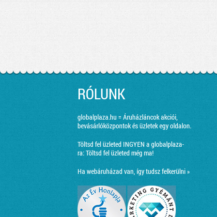
RÓLUNK
globalplaza.hu = Áruházláncok akciói,
bevásárlóközpontok és üzletek egy oldalon.
Töltsd fel üzleted INGYEN a globalplaza-
ra:
Töltsd fel üzleted még ma!
Ha webáruházad van, így tudsz felkerülni »