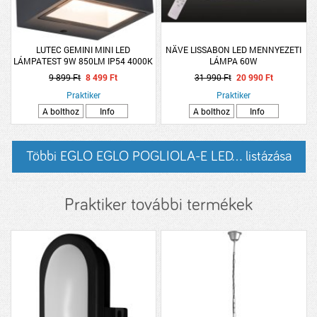
LUTEC GEMINI MINI LED
NÄVE LISSABON LED MENNYEZETI
LÁMPATEST 9W 850LM IP54 4000K
LÁMPA 60W
9 899 Ft
8 499 Ft
31 990 Ft
20 990 Ft
Praktiker
Praktiker
A bolthoz
Info
A bolthoz
Info
Többi EGLO EGLO POGLIOLA-E LED... listázása
Praktiker további termékek