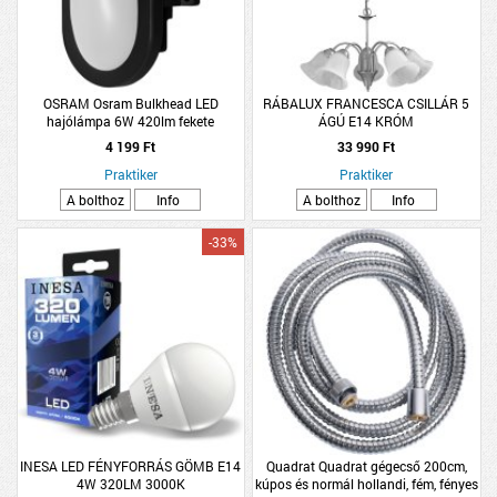
OSRAM Osram Bulkhead LED
RÁBALUX FRANCESCA CSILLÁR 5
hajólámpa 6W 420lm fekete
ÁGÚ E14 KRÓM
4 199 Ft
33 990 Ft
Praktiker
Praktiker
A bolthoz
Info
A bolthoz
Info
-33%
INESA LED FÉNYFORRÁS GÖMB E14
Quadrat Quadrat gégecső 200cm,
4W 320LM 3000K
kúpos és normál hollandi, fém, fényes