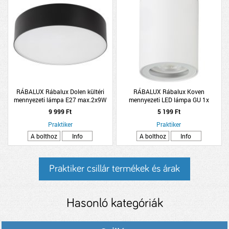
RÁBALUX Rábalux Dolen kültéri
RÁBALUX Rábalux Koven
mennyezeti lámpa E27 max.2x9W
mennyezeti LED lámpa GU 1x
fényforrás nélküli IP43 D29cm fekete
max.35W fehér
9 999 Ft
5 199 Ft
műanyag
Praktiker
Praktiker
A bolthoz
Info
A bolthoz
Info
Praktiker csillár termékek és árak
Hasonló kategóriák