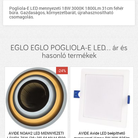
Pogliola-E LED mennyezeti 18W 3000K 1800Lm 31cm fehér
búra. Gazdaságos, környezetbarát, újrahasznosítható
csomagolás.
EGLO EGLO POGLIOLA-E LED... ár és
hasonló termékek
-24%
AVIDE NOAH2 LED MENNYEZETI
AVIDE Avide LED beépíthető
LÁMPA 76W (38+38) 5640LM IP20
mennyezeti lámpa 9W WW 825lm