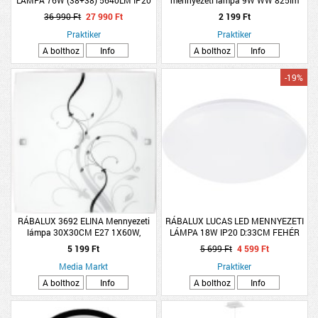
RF TÁVIRÁNYÍTÓVAL 50CM
3000K IP20 12x12x2,7cm műanyag
36 990 Ft
27 990 Ft
2 199 Ft
Praktiker
Praktiker
A bolthoz
Info
A bolthoz
Info
-19%
RÁBALUX 3692 ELINA Mennyezeti
RÁBALUX LUCAS LED MENNYEZETI
lámpa 30X30CM E27 1X60W,
LÁMPA 18W IP20 D:33CM FEHÉR
fehér/fekete
5 199 Ft
5 699 Ft
4 599 Ft
Media Markt
Praktiker
A bolthoz
Info
A bolthoz
Info