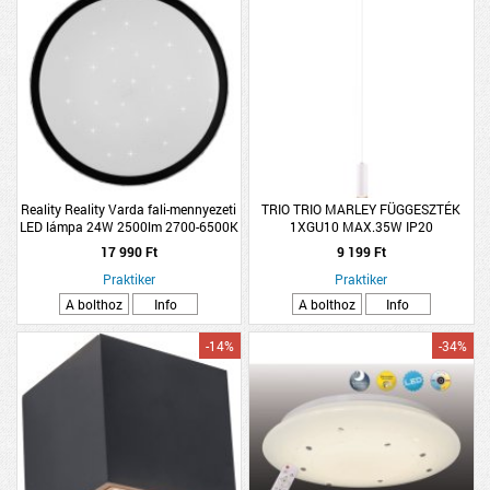
Reality Reality Varda fali-mennyezeti
TRIO TRIO MARLEY FÜGGESZTÉK
LED lámpa 24W 2500lm 2700-6500K
1XGU10 MAX.35W IP20
IP20 D39/H6cm fekete
12X150X12CM FEHÉR
17 990 Ft
9 199 Ft
Praktiker
Praktiker
A bolthoz
Info
A bolthoz
Info
-14%
-34%