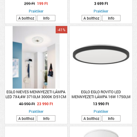
299 Ft
199 Ft
3 699 Ft
Praktiker
Praktiker
A bolthoz
Info
A bolthoz
Info
-41%
EGLO NIEVES MENNYEZETI LÁMPA
EGLO EGLO ROVITO LED
LED 7X4,4W 3710LM 3000K D:51CM
MENNYEZETI LÁMPA 16W 1750LM
FEHÉR
2700-6500K IP44 30CM FEKETE
40 990 Ft
23 990 Ft
13 990 Ft
Praktiker
Praktiker
A bolthoz
Info
A bolthoz
Info