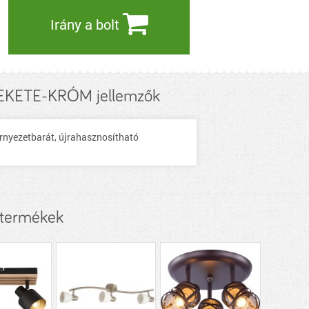
Irány a bolt
KETE-KRÓM jellemzők
rnyezetbarát, újrahasznosítható
 termékek