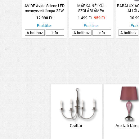
AVIDE Avide Selene LED
MÁRKA NÉLKÜL
RÁBALUX AC
mennyezeti lámpa 22W
SZOLÁRLÁMPA
ÁLLÓ
NW 2200lm 4000K IP44
ÁLLATFIGURÁS
12 990 Ft
1 499 Ft
959 Ft
10 9
38x38x7cm
Praktiker
Praktiker
Prakt
A bolthoz
Info
A bolthoz
Info
A bolthoz
Csillár
Asztali lám