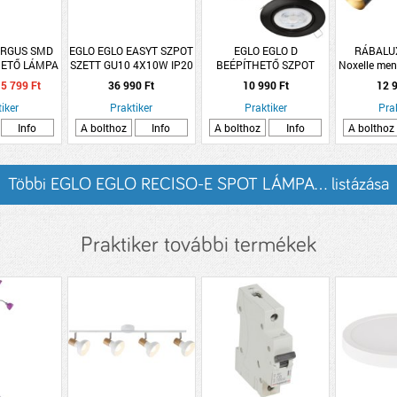
 ARGUS SMD
EGLO EGLO EASYT SZPOT
EGLO EGLO D
RÁBALUX
HETŐ LÁMPA
SZETT GU10 4X10W IP20
BEÉPÍTHETŐ SZPOT
Noxelle men
3000K IP20
192CM FEKETE
GU10 3X4W 3X400LM
lámpa E14
5 799 Ft
36 990 Ft
10 990 Ft
12 9
RÁNYÍTÓVAL
2700K IP20 8,8CM
L27cm fe
 KRÓM
iker
Praktiker
Praktiker
FEKETE
Pra
Info
A bolthoz
Info
A bolthoz
Info
A bolthoz
Többi EGLO EGLO RECISO-E SPOT LÁMPA... listázása
Praktiker további termékek