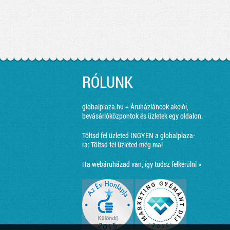
RÓLUNK
globalplaza.hu = Áruházláncok akciói,
bevásárlóközpontok és üzletek egy oldalon.
Töltsd fel üzleted INGYEN a globalplaza-
ra:
Töltsd fel üzleted még ma!
Ha webáruházad van, így tudsz felkerülni »