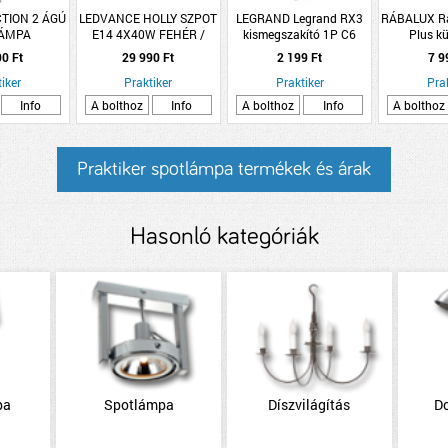
TION 2 ÁGÚ
LEDVANCE HOLLY SZPOT
LEGRAND Legrand RX3
RÁBALUX Rá
LÁMPA
E14 4X40W FEHÉR /
kismegszakító 1P C6
Plus kü
BÜKKFA 72CM
6000A BIC
mennyezet
90 Ft
29 990 Ft
2 199 Ft
7 9
3000lm 4
iker
Praktiker
Praktiker
D30cm H3
Pra
Info
A bolthoz
Info
A bolthoz
Info
A bolthoz
Praktiker spotlámpa termékek és árak
Hasonló kategóriák
pa
Spotlámpa
Díszvilágítás
D