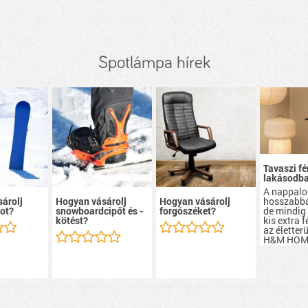
Spotlámpa hírek
Tavaszi f
lakásodb
A nappalo
hosszabba
árolj
Hogyan vásárolj
Hogyan vásárolj
de mindig 
ot?
snowboardcipőt és -
forgószéket?
kis extra 
kötést?
az életter
H&M HOM
jóvoltából