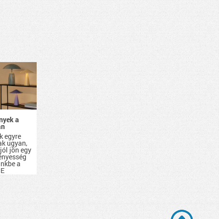
ények a
an
k egyre
k ugyan,
jól jön egy
fényesség
ünkbe a
E
.