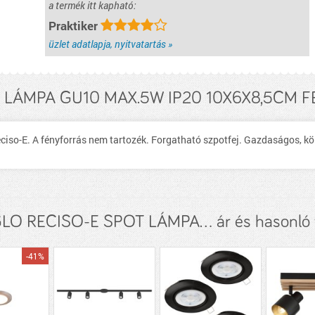
a termék itt kapható:
Praktiker
üzlet adatlapja, nyitvatartás »
 LÁMPA GU10 MAX.5W IP20 10X6X8,5CM FE
iso-E. A fényforrás nem tartozék. Forgatható szpotfej. Gazdaságos, kö
O RECISO-E SPOT LÁMPA... ár és hasonló
-41%