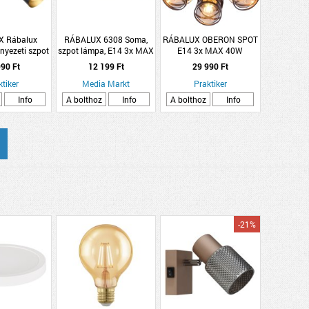
 Rábalux
RÁBALUX 6308 Soma,
RÁBALUX OBERON SPOT
nyezeti szpot
szpot lámpa, E14 3x MAX
E14 3x MAX 40W
 max. 2x10W
40W, bronz/ fehér
90 Ft
12 199 Ft
29 990 Ft
kete-tölgy
ktiker
Media Markt
Praktiker
Info
A bolthoz
Info
A bolthoz
Info
-21%