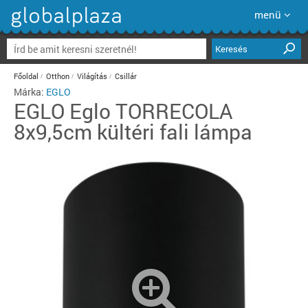
menü
Keresés
Főoldal
Otthon
Világítás
Csillár
Márka:
EGLO
EGLO
Eglo TORRECOLA
8x9,5cm kültéri fali lámpa