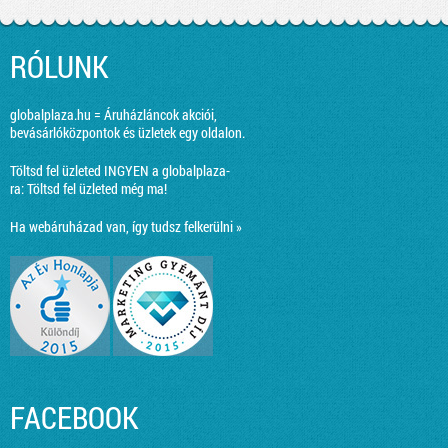
RÓLUNK
globalplaza.hu = Áruházláncok akciói,
bevásárlóközpontok és üzletek egy oldalon.
Töltsd fel üzleted INGYEN a globalplaza-
ra:
Töltsd fel üzleted még ma!
Ha webáruházad van, így tudsz felkerülni »
FACEBOOK