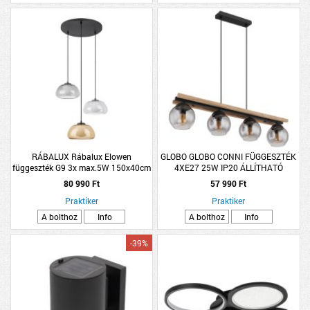
RÁBALUX Rábalux Elowen
GLOBO GLOBO CONNI FÜGGESZTÉK
függeszték G9 3x max.5W 150x40cm
4XE27 25W IP20 ÁLLÍTHATÓ
fekete
MAGASSÁG 85X15X120CM FA-
80 990 Ft
57 990 Ft
ÜVEG FÜSTSZÍN
Praktiker
Praktiker
A bolthoz
Info
A bolthoz
Info
-39%