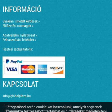
INFORMÁCIÓ
Gyakran ismételt kérdések »
Előfizetési csomagok »
Adatvédelmi nyilatkozat »
Felhasználási feltételek »
Fizetési szolgáltatónk:
KAPCSOLAT
info@globalplaza.hu
Impresszum »
Látogatásod során cookie-kat használunk, amelyek segítenek
Blog »
Responsive design
számunkra testreszabott tartalmat és hirdetéseket megjeleníteni,