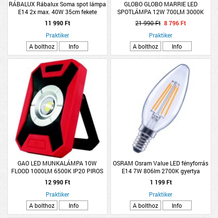
RÁBALUX Rábalux Soma spot lámpa
GLOBO GLOBO MARRIE LED
E14 2x max. 40W 35cm fekete
SPOTLÁMPA 12W 700LM 3000K
+GU10 5W IP20 13X35CM MATT
11 990 Ft
21 990 Ft
8 796 Ft
FEKETE-SÁRGARÉZ SZÍN
Praktiker
Praktiker
A bolthoz
Info
A bolthoz
Info
GAO LED MUNKALÁMPA 10W
OSRAM Osram Value LED fényforrás
FLOOD 1000LM 6500K IP20 PIROS
E14 7W 806lm 2700K gyertya
FEKETE
melegfehér filament üveg
12 990 Ft
1 199 Ft
Praktiker
Praktiker
A bolthoz
Info
A bolthoz
Info