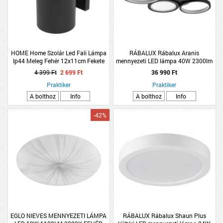
HOME Home Szolár Led Fali Lámpa
RÁBALUX Rábalux Aranis
Ip44 Meleg Fehér 12x11cm Fekete
mennyezeti LED lámpa 40W 2300lm
45x59x60cm fekete
4 399 Ft
2 699 Ft
36 990 Ft
Praktiker
Praktiker
A bolthoz
Info
A bolthoz
Info
-42%
EGLO NIEVES MENNYEZETI LÁMPA
RÁBALUX Rábalux Shaun Plus