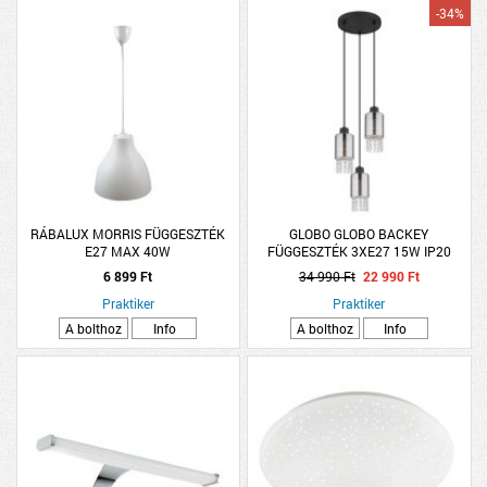
-34%
RÁBALUX MORRIS FÜGGESZTÉK
GLOBO GLOBO BACKEY
E27 MAX 40W
FÜGGESZTÉK 3XE27 15W IP20
25X120CM MATT FEKETE-FÜSTSZÍN
6 899 Ft
34 990 Ft
22 990 Ft
Praktiker
Praktiker
A bolthoz
Info
A bolthoz
Info