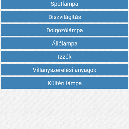
Spotlámpa
Díszvilágítás
Dolgozólámpa
Állólámpa
Izzók
Villanyszerelési anyagok
Kültéri lámpa