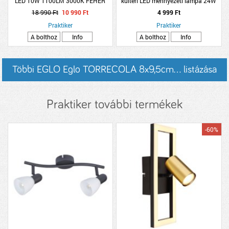
LED 10W 1100LM 3000K FEHÉR
kültéri LED mennyezeti lámpa 24W
2600lm 4000K IP44 D22cm H3,4cm
18 990 Ft
10 990 Ft
4 999 Ft
fehér
Praktiker
Praktiker
A bolthoz
Info
A bolthoz
Info
Többi EGLO Eglo TORRECOLA 8x9,5cm... listázása
Praktiker további termékek
-60%