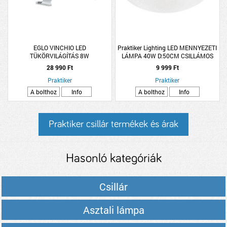
EGLO VINCHIO LED
Praktiker Lighting LED MENNYEZETI
TÜKÖRVILÁGÍTÁS 8W
LÁMPA 40W D:50CM CSILLÁMOS
4450LM 3000K
28 990 Ft
9 999 Ft
Praktiker
Praktiker
A bolthoz
Info
A bolthoz
Info
Praktiker csillár termékek és árak
Hasonló kategóriák
Csillár
Asztali lámpa