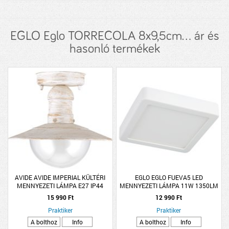
EGLO Eglo TORRECOLA 8x9,5cm... ár és
hasonló termékek
AVIDE AVIDE IMPERIAL KÜLTÉRI
EGLO EGLO FUEVA5 LED
MENNYEZETI LÁMPA E27 IP44
MENNYEZETI LÁMPA 11W 1350LM
24X24X22CM ANTIK FEHÉR
4000K IP44 16X16CM FEHÉR
15 990 Ft
12 990 Ft
Praktiker
Praktiker
A bolthoz
Info
A bolthoz
Info