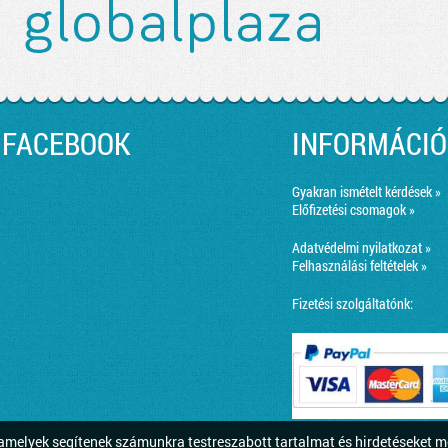
FACEBOOK
INFORMÁCIÓ
Gyakran ismételt kérdések »
Előfizetési csomagok »
Adatvédelmi nyilatkozat »
Felhasználási feltételek »
Fizetési szolgáltatónk:
melyek segítenek számunkra testreszabott tartalmat és hirdetéseket m