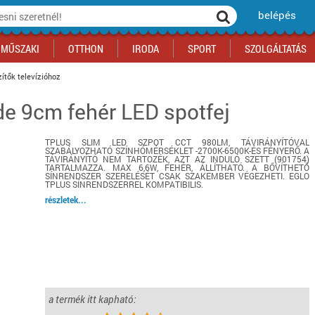
belépés
MŰSZAKI
OTTHON
IRODA
SPORT
SZOLGÁLTATÁS
ítők televízióhoz
de 9cm fehér LED spotfej
ka
yógyszertár
csálnivaló
Sport akciók
Építkezés
Fitneszközpont
Biztonságtechnika
kciók
a
, gördeszka, roller
ék
mékek, sütemények
Szolgáltatás akciók
Szerszám, barkács, alkatrész
Kocsmasport
Ünnepi dekoráció
TPLUS SLIM LED SZPOT CCT 980LM, TÁVIRÁNYÍTÓVAL
tító, parkolás
s ital
Iskolakezdés, papír, írószer
Motor
Fűtés
SZABÁLYOZHATÓ SZÍNHÓMÉRSÉKLET -2700K-6500K-ÉS FÉNYERŐ. A
TÁVIRÁNYÍTÓ NEM TARTOZÉK, AZT AZ INDULÓ SZETT (901754)
ás akciók
k
l
Háziállatok
Autó
TARTALMAZZA. MAX 6,6W, FEHÉR, ÁLLÍTHATÓ. A BŐVÍTHETŐ
SÍNRENDSZER SZERELÉSÉT CSAK SZAKEMBER VÉGEZHETI. EGLO
TPLUS SÍNRENDSZERREL KOMPATIBILIS.
iók
Bébi
Ingatlan
részletek...
ók
Gyógyászati segédeszköz
Regisztrálj az oldalunkra INGYEN itt ››
Regisztrálj az oldalunkra INGYEN itt ››
Regisztrálj az oldalunkra INGYEN itt ››
Regisztrálj az oldalunkra INGYEN itt ››
Regisztrálj az oldalunkra INGYEN itt ››
Regisztrálj az oldalunkra INGYEN itt ››
Regisztrálj az oldalunkra INGYEN itt ››
Regisztrálj az oldalunkra INGYEN itt ››
a termék itt kapható: