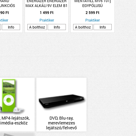
RAND
ENERGIZER ENERGIZER
MENTAVILL MV6 101j
UNKCIÓS
MAX ALKÁLI 9V ELEM B1
EGYPÓLUSÚ
 2X2P+F,
JELZŐFÉNYES
90 Ft
1 499 Ft
2 599 Ft
TÖLTŐ, USB-
2M VEZETÉK
ktiker
Praktiker
Praktiker
E-FEHÉR
Info
A bolthoz
Info
A bolthoz
Info
 MP4-lejátszók,
DVD, Blu-ray,
timédia-eszköz
merevlemezes
lejátszó/felvevő