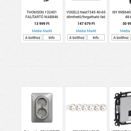
THOMSON 132401
VOGELS Next7345 40-65
ISY IWB640
FALITARTÓ WAB846
dönthető/forgatható fali
48-
2KAR
konzol
dönthető/for
13 999 Ft
147 679 Ft
30 9
kon
Media Markt
Media Markt
Media
A bolthoz
Info
A bolthoz
Info
A bolthoz