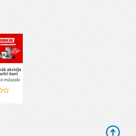
ák akciója
arkt-ban!
ció műszaki