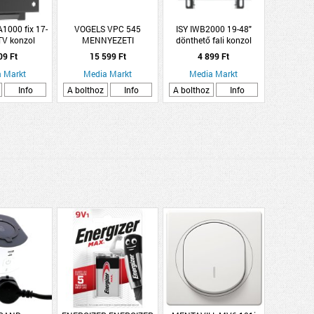
000 fix 17-
VOGELS VPC 545
ISY IWB2000 19-48"
 TV konzol
MENNYEZETI
dönthető fali konzol
PROJEKTORTARTÓ, MAX.
09 Ft
15 599 Ft
4 899 Ft
22KG TEHER
 Markt
Media Markt
Media Markt
Info
A bolthoz
Info
A bolthoz
Info