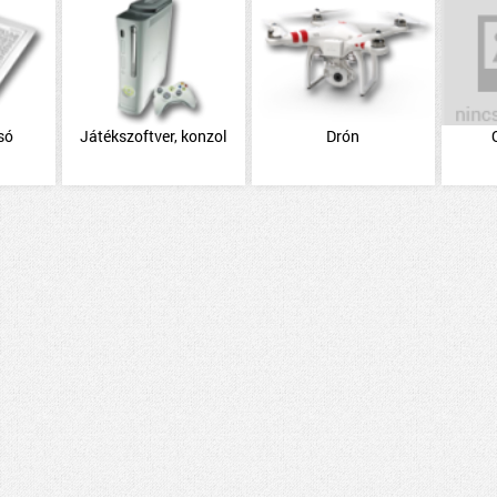
só
Játékszoftver, konzol
Drón