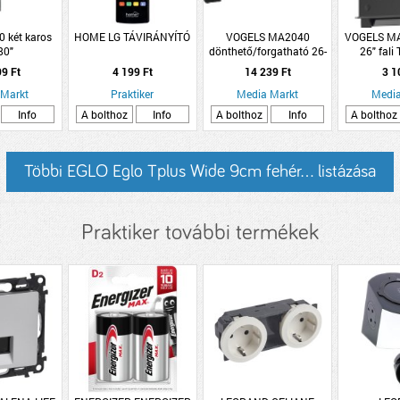
0 két karos
HOME LG TÁVIRÁNYÍTÓ
VOGELS MA2040
VOGELS MA1
80"
dönthető/forgatható 26-
26" fali
gatható fali
40" 2 karos fali TV konzol
99 Ft
4 199 Ft
14 239 Ft
3 1
zol
 Markt
Praktiker
Media Markt
Media
Info
A bolthoz
Info
A bolthoz
Info
A bolthoz
Többi EGLO Eglo Tplus Wide 9cm fehér... listázása
Praktiker további termékek