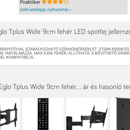
Praktiker
üzlet adatlapja, nyitvatartás »
glo Tplus Wide 9cm fehér LED spotfej jellemz
VIRÁNYÍTÓVAL SZABÁLYOZHATÓ SZÍNHÓMÉRSÉKLET -2700K-6500K-ÉS
54) TARTALMAZZA. MAX 6,6W, FEHÉR, ÁLLÍTHATÓ. A BŐVÍTHETŐ SÍ
EL KOMPATIBILIS.
glo Tplus Wide 9cm fehér... ár és hasonló t