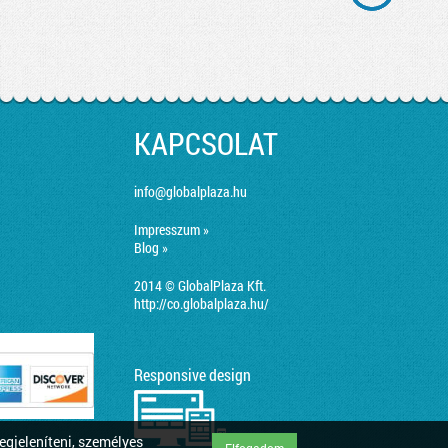
KAPCSOLAT
info@globalplaza.hu
Impresszum »
Blog »
2014 © GlobalPlaza Kft.
http://co.globalplaza.hu/
Responsive design
egjeleníteni, személyes