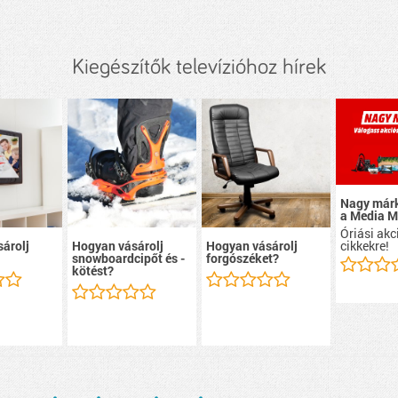
Kiegészítők televízióhoz hírek
Nagy márk
a Media M
Óriási ak
cikkekre!
árolj
Hogyan vásárolj
Hogyan vásárolj
snowboardcipőt és -
forgószéket?
kötést?