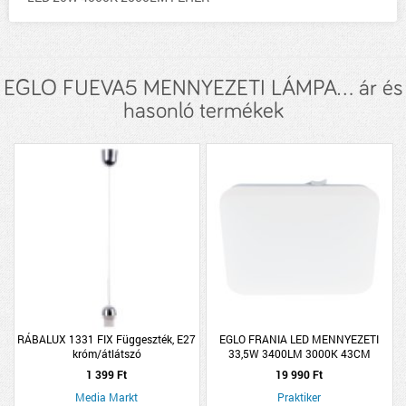
EGLO FUEVA5 MENNYEZETI LÁMPA... ár és
hasonló termékek
RÁBALUX 1331 FIX Függeszték, E27
EGLO FRANIA LED MENNYEZETI
króm/átlátszó
33,5W 3400LM 3000K 43CM
SZÖGLETES
1 399 Ft
19 990 Ft
Media Markt
Praktiker