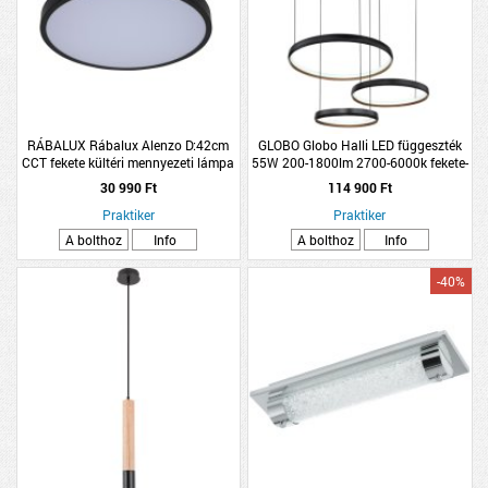
RÁBALUX Rábalux Alenzo D:42cm
GLOBO Globo Halli LED függeszték
CCT fekete kültéri mennyezeti lámpa
55W 200-1800lm 2700-6000k fekete-
arany
30 990 Ft
114 900 Ft
Praktiker
Praktiker
A bolthoz
Info
A bolthoz
Info
-40%