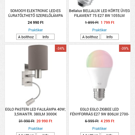
SOMOGYI ELEKTRONIC LED-ES
Bellalux BELLALUX LED KÖRTE ÜVEG
ÚJRATÖLTHETŐ SZERELŐLÁMPA
FILAMENT 75 E27 8W 1055LM
3W
2700K
24 990 Ft
1 899 Ft
1 799 Ft
Praktiker
Praktiker
A bolthoz
Info
A bolthoz
Info
-34%
-39%
EGLO PASTERI LED FALILÁMPA 40W;
EGLO EGLO ZIGBEE LED
3,5WANTR. 380LM 3000K
FÉNYFORRÁS E27 9W 806LM 2700-
FÉNYFORRÁSSAL LED+
6500K RGB DIMMELHETŐ A60 OPÁL
31 990 Ft
20 990 Ft
6 999 Ft
4 299 Ft
FÉNYFORRÁS NÉLKÜL
Praktiker
Praktiker