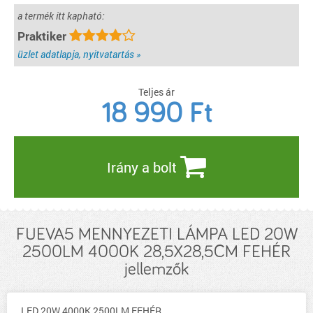
a termék itt kapható:
Praktiker
üzlet adatlapja, nyitvatartás »
Teljes ár
18 990
Ft
Irány a bolt
FUEVA5 MENNYEZETI LÁMPA LED 20W
2500LM 4000K 28,5X28,5CM FEHÉR
jellemzők
LED 20W 4000K 2500LM FEHÉR