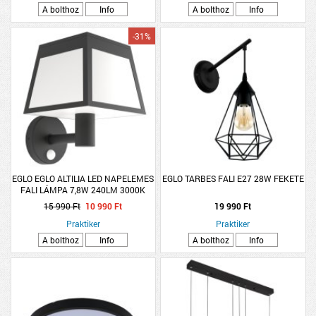
A bolthoz
Info
A bolthoz
Info
-31%
EGLO EGLO ALTILIA LED NAPELEMES
EGLO TARBES FALI E27 28W FEKETE
FALI LÁMPA 7,8W 240LM 3000K
IP44 MOZGÁSÉRZÉKELŐS 22,4CM
15 990 Ft
10 990 Ft
19 990 Ft
FEKETE
Praktiker
Praktiker
A bolthoz
Info
A bolthoz
Info