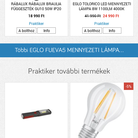
RÁBALUX RÁBALUX BRAULIA
EGLO TOLORICO LED MENNYEZETI
FÜGGESZTÉK GU10 50W IP20
LÁMPA 8W 1100LM 4000K
5,5X100CM BÜKK
FÉNYFORRÁSSAL LED - A++
18 990 Ft
41 990 Ft
24 990 Ft
Praktiker
Praktiker
A bolthoz
Info
A bolthoz
Info
Többi EGLO FUEVA5 MENNYEZETI LÁMPA...
listázása
Praktiker további termékek
-5%