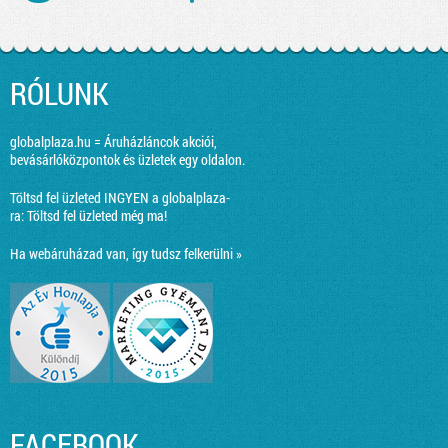
RÓLUNK
globalplaza.hu = Áruházláncok akciói,
bevásárlóközpontok és üzletek egy oldalon.
Töltsd fel üzleted INGYEN a globalplaza-
ra:
Töltsd fel üzleted még ma!
Ha webáruházad van, így tudsz felkerülni »
FACEBOOK