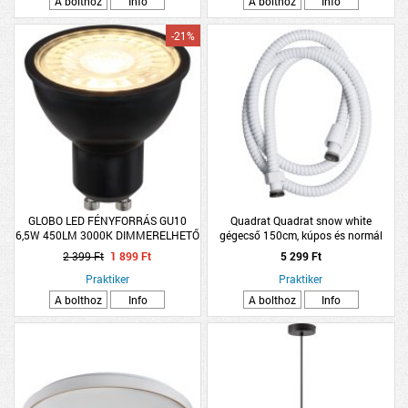
A bolthoz
Info
A bolthoz
Info
-21%
GLOBO LED FÉNYFORRÁS GU10
Quadrat Quadrat snow white
6,5W 450LM 3000K DIMMERELHETŐ
gégecső 150cm, kúpos és normál
D:5CM MŰANYAG ÁTLÁTSZÓ-
hollandival, fém, fehér
2 399 Ft
1 899 Ft
5 299 Ft
FEKETE
Praktiker
Praktiker
A bolthoz
Info
A bolthoz
Info