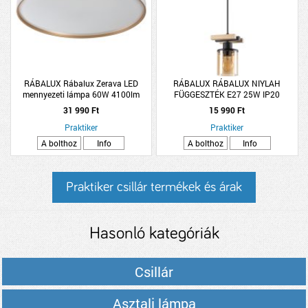
RÁBALUX Rábalux Zerava LED
RÁBALUX RÁBALUX NIYLAH
mennyezeti lámpa 60W 4100lm
FÜGGESZTÉK E27 25W IP20
3000-6500K 58cm fém arany
9,5X120CM FA-FEKETE
31 990 Ft
15 990 Ft
Praktiker
Praktiker
A bolthoz
Info
A bolthoz
Info
Praktiker csillár termékek és árak
Hasonló kategóriák
Csillár
Asztali lámpa