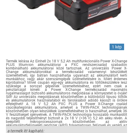
1 kép
Termék leírása Az Einhell 2x 18 V 5,2 Ah multifunkcionális Power X-Change
PLUS lítium-ion akkumulátorai a PXC rendszercsalád szabadon
kombinálható akkumulátorai közé tartoznak. Az univerzális Power X-
Change akkumulátorokkal a termékcsalád valamennyi készülékét
üzemeltetheti, így bátran használhatja ugyanazt az akkumulátort kerti
munkákhoz, vagy akár szerszámgépek üzemeltetésére is. Miért érdemes
kipróbálnia? Mivel csupán egy-egy akkumulátorra és töltőkészülékre lesz
szüksége a sorozat gépeinek üzemeltetéséhez, ezért nem csak a
pénztárcáját kíméli: a Power X-Change termékcsalád maximális
rugalmasságot biztosító akkumulátoros megoldásai a környezetet is óvják!
Sőt! Az univerzális megoldásnak köszönhetően a különböző típusú töltők
és akkumulátorok használatából és tárolásából adódó káoszt is örökre
elfelejtheti! A 18 V 5,2 Ah PXC PLUS a Power X-Change család
csúcskategóriás akkumulátora, amelyet a TWIN-PACK technológiának
köszönhetően olyan készülékek üzemeltetéséhez is használhat, amelyek 36
V feszültséget igényelnek. A TWIN-PACK technológia hosszabb munkaidőt
és nagyobb teljesítményt biztosít a 2x 18 V (=36 V) 5,2 Ah akku révén. A
beépített mikroprocesszornak köszönhetően az aktív
akkumulátorfelügyeleti rendszer (ABS) folyamatosan felügyeli és vezérli az
akkumulátor valamennyi paraméterét, maximális biztonságot, optimális
a termék itt kapható:
teljesítményt, maximális üzemidőt és élettartamot biztosítva ezzel. Az