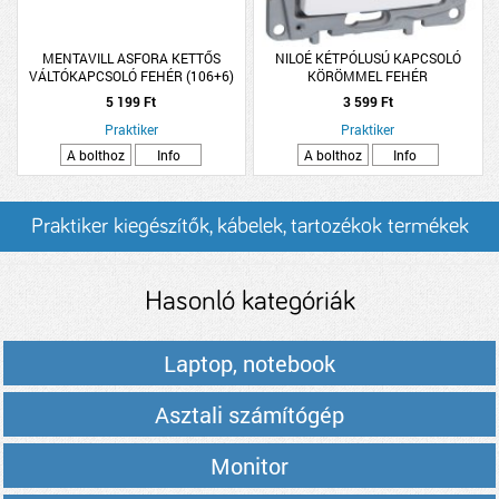
MENTAVILL ASFORA KETTŐS
NILOÉ KÉTPÓLUSÚ KAPCSOLÓ
VÁLTÓKAPCSOLÓ FEHÉR (106+6)
KÖRÖMMEL FEHÉR
PEPH0600121
5 199 Ft
3 599 Ft
Praktiker
Praktiker
A bolthoz
Info
A bolthoz
Info
Praktiker kiegészítők, kábelek, tartozékok termékek
és árak
Hasonló kategóriák
Laptop, notebook
Asztali számítógép
Monitor