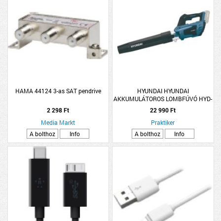
HAMA 44124 3-as SAT pendrive
HYUNDAI HYUNDAI
AKKUMULÁTOROS LOMBFÚVÓ HYD-
4570-20V 570 M3/H AKKU ÉS TÖLTŐ
2 298 Ft
22 990 Ft
NÉLKÜL
Media Markt
Praktiker
A bolthoz
Info
A bolthoz
Info