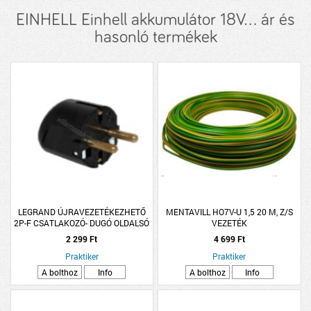
EINHELL Einhell akkumulátor 18V... ár és
hasonló termékek
LEGRAND ÚJRAVEZETÉKEZHETŐ
MENTAVILL HO7V-U 1,5 20 M, Z/S
2P-F CSATLAKOZÓ- DUGÓ OLDALSÓ
VEZETÉK
VEZETÉKBEKÖTÉSSEL FEK
2 299 Ft
4 699 Ft
Praktiker
Praktiker
A bolthoz
Info
A bolthoz
Info