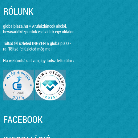
RÓLUNK
globalplaza.hu = Áruházláncok akciói,
bevásárlóközpontok és üzletek egy oldalon.
Töltsd fel üzleted INGYEN a globalplaza-
ra:
Töltsd fel üzleted még ma!
Ha webáruházad van, így tudsz felkerülni »
FACEBOOK