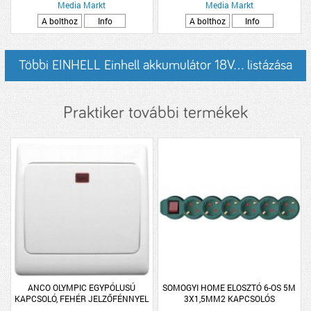
Media Markt
Media Markt
A bolthoz
Info
A bolthoz
Info
Többi EINHELL Einhell akkumulátor 18V... listázása
Praktiker további termékek
ANCO OLYMPIC EGYPÓLUSÚ
SOMOGYI HOME ELOSZTÓ 6-OS 5M
KAPCSOLÓ, FEHÉR JELZŐFÉNNYEL
3X1,5MM2 KAPCSOLÓS
(277012)