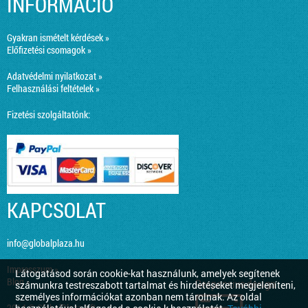
INFORMÁCIÓ
Gyakran ismételt kérdések »
Előfizetési csomagok »
Adatvédelmi nyilatkozat »
Felhasználási feltételek »
Fizetési szolgáltatónk:
KAPCSOLAT
info@globalplaza.hu
Impresszum »
Látogatásod során cookie-kat használunk, amelyek segítenek
Blog »
Responsive design
számunkra testreszabott tartalmat és hirdetéseket megjeleníteni,
személyes információkat azonban nem tárolnak. Az oldal
2014 © GlobalPlaza Kft.