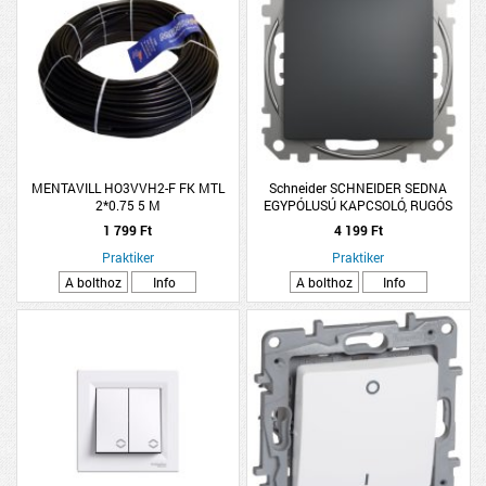
MENTAVILL HO3VVH2-F FK MTL
Schneider SCHNEIDER SEDNA
2*0.75 5 M
EGYPÓLUSÚ KAPCSOLÓ, RUGÓS
BEKÖTÉS, 10AX, ANTRACIT
1 799 Ft
4 199 Ft
Praktiker
Praktiker
A bolthoz
Info
A bolthoz
Info