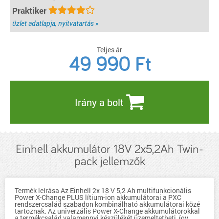
aktuális töltöttségi szintet egy 3 fokozatú LED-kijelzőről olvashatja le. Az
Praktiker
akku pornak, rozsdának és fizikai behatásoknak ellenálló kivitelben készült.
A gumírozott burkolat nagyfokú ütésvédelemet és biztos fogást kölcsönöz,
a süllyesztett fogantyúk segítségével pedig egyszerűen kiveheti az
üzlet adatlapja, nyitvatartás »
akkumulátort a készülékekből.
részletek...
Teljes ár
49 990
Ft
Irány a bolt
Einhell akkumulátor 18V 2x5,2Ah Twin-
pack jellemzők
Termék leírása Az Einhell 2x 18 V 5,2 Ah multifunkcionális
Power X-Change PLUS lítium-ion akkumulátorai a PXC
rendszercsalád szabadon kombinálható akkumulátorai közé
tartoznak. Az univerzális Power X-Change akkumulátorokkal
a termékcsalád valamennyi készülékét üzemeltetheti, így