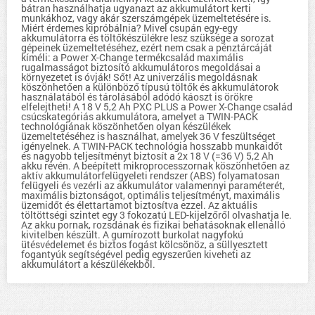
bátran használhatja ugyanazt az akkumulátort kerti
munkákhoz, vagy akár szerszámgépek üzemeltetésére is.
Miért érdemes kipróbálnia? Mivel csupán egy-egy
akkumulátorra és töltőkészülékre lesz szüksége a sorozat
gépeinek üzemeltetéséhez, ezért nem csak a pénztárcáját
kíméli: a Power X-Change termékcsalád maximális
rugalmasságot biztosító akkumulátoros megoldásai a
környezetet is óvják! Sőt! Az univerzális megoldásnak
köszönhetően a különböző típusú töltők és akkumulátorok
használatából és tárolásából adódó káoszt is örökre
elfelejtheti! A 18 V 5,2 Ah PXC PLUS a Power X-Change család
csúcskategóriás akkumulátora, amelyet a TWIN-PACK
technológiának köszönhetően olyan készülékek
üzemeltetéséhez is használhat, amelyek 36 V feszültséget
igényelnek. A TWIN-PACK technológia hosszabb munkaidőt
és nagyobb teljesítményt biztosít a 2x 18 V (=36 V) 5,2 Ah
akku révén. A beépített mikroprocesszornak köszönhetően az
aktív akkumulátorfelügyeleti rendszer (ABS) folyamatosan
felügyeli és vezérli az akkumulátor valamennyi paraméterét,
maximális biztonságot, optimális teljesítményt, maximális
üzemidőt és élettartamot biztosítva ezzel. Az aktuális
töltöttségi szintet egy 3 fokozatú LED-kijelzőről olvashatja le.
Az akku pornak, rozsdának és fizikai behatásoknak ellenálló
kivitelben készült. A gumírozott burkolat nagyfokú
ütésvédelemet és biztos fogást kölcsönöz, a süllyesztett
fogantyúk segítségével pedig egyszerűen kiveheti az
akkumulátort a készülékekből.