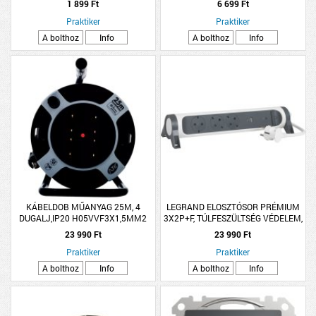
1 899 Ft
6 699 Ft
Praktiker
Praktiker
A bolthoz
Info
A bolthoz
Info
KÁBELDOB MŰANYAG 25M, 4
LEGRAND ELOSZTÓSOR PRÉMIUM
DUGALJ,IP20 H05VVF3X1,5MM2
3X2P+F, TÚLFESZÜLTSÉG VÉDELEM,
TERMOKAPCS.
USB-A + USB-C, 1,5 MÉTER VEZETÉK,
23 990 Ft
23 990 Ft
FEHÉR
Praktiker
Praktiker
A bolthoz
Info
A bolthoz
Info