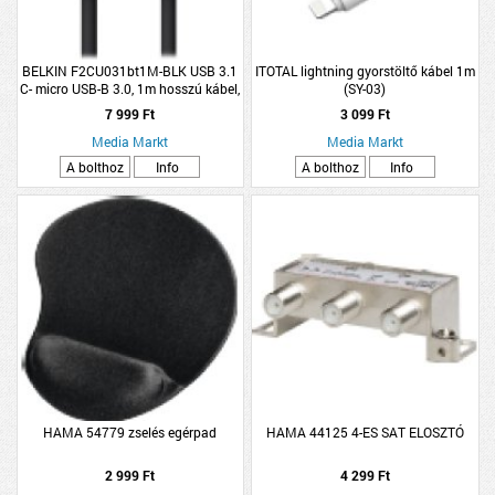
BELKIN F2CU031bt1M-BLK USB 3.1
ITOTAL lightning gyorstöltő kábel 1m
C- micro USB-B 3.0, 1m hosszú kábel,
(SY-03)
fekete
7 999 Ft
3 099 Ft
Media Markt
Media Markt
A bolthoz
Info
A bolthoz
Info
HAMA 54779 zselés egérpad
HAMA 44125 4-ES SAT ELOSZTÓ
2 999 Ft
4 299 Ft