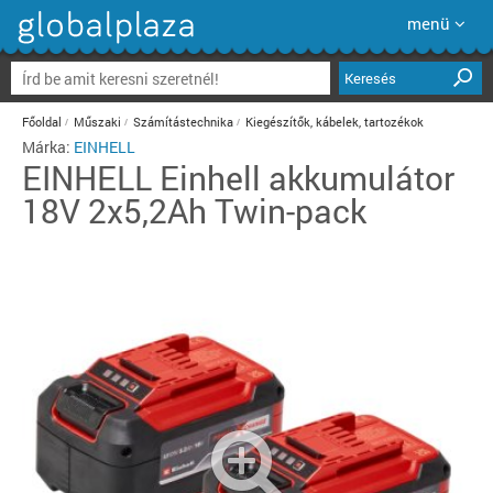
menü
Keresés
Főoldal
Műszaki
Számítástechnika
Kiegészítők, kábelek, tartozékok
Márka:
EINHELL
EINHELL
Einhell akkumulátor
18V 2x5,2Ah Twin-pack