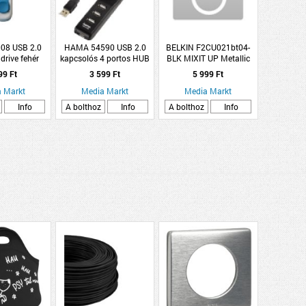
08 USB 2.0
HAMA 54590 USB 2.0
BELKIN F2CU021bt04-
rive fehér
kapcsolós 4 portos HUB
BLK MIXIT UP Metallic
32G-RWE)
Micro USB - USB kábel,
99 Ft
3 599 Ft
5 999 Ft
1.2m, fekete
 Markt
Media Markt
Media Markt
Info
A bolthoz
Info
A bolthoz
Info