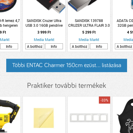
-R lemez 4,7
SANDISK Cruzer Ultra
SANDISK 139788
ADATA C0
db hengeren
USB 3.0 16GB pendrive
CRUZER ULTRA FLAIR 3.0
32GB pend
ZO
32GB
(AC008-
9 Ft
3 999 Ft
5 299 Ft
4 5
 Markt
Media Markt
Media Markt
Media
Info
A bolthoz
Info
A bolthoz
Info
A bolthoz
Többi ENTAC Charmer 150cm ezüst... listázása
Praktiker további termékek
-33%