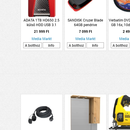
ADATA 1TB HD650 2.5
SANDISK Cruzer Blade
Verbatim DVD
külső HDD USB 3.1
64GB pendrive
GB 16x, 10
Durable Lite, piros
A
21 999 Ft
7 099 Ft
2 49
(AHD650-1TU3-CRD)
Media Markt
Media Markt
Media
A bolthoz
Info
A bolthoz
Info
A bolthoz