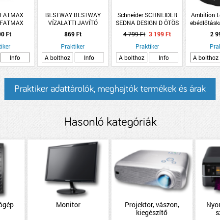
 FATMAX
BESTWAY BESTWAY
Schneider SCHNEIDER
Ambition L
 FATMAX
VÍZALATTI JAVÍTÓ
SEDNA DESIGN D ÖTÖS
ebédlőtásk
OPÍRFŰRÉSZ
TAPASZ 6,5CM X 6,5CM
KERET UNIVERZÁLIS
kutya
90 Ft
869 Ft
4 799 Ft
3 199 Ft
2 9
 ÉS TÖLTŐ
FEHÉR
iker
KÜL
Praktiker
Praktiker
Pra
Info
A bolthoz
Info
A bolthoz
Info
A bolthoz
Praktiker adattárolók, meghajtók termékek és árak
Hasonló kategóriák
tógép
Monitor
Projektor, vászon,
Nyo
kiegészítő
s