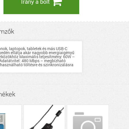
Irány a bolt
emzők
nok, laptopok, tabletek és más USB-C
yedén ellátja akár nagyobb energiaigényű
eszközökhöz Maximális teljesítmény: 60W –
t Adatátvitel: 480 Mbps – megbízható
használható töltésre és szinkronizálásra
mékek