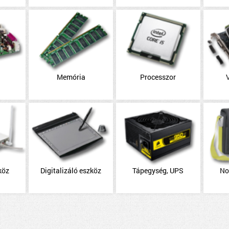
Memória
Processzor
köz
Digitalizáló eszköz
Tápegység, UPS
No