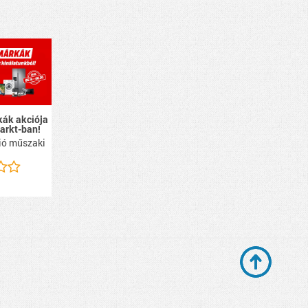
ák akciója
arkt-ban!
ció műszaki