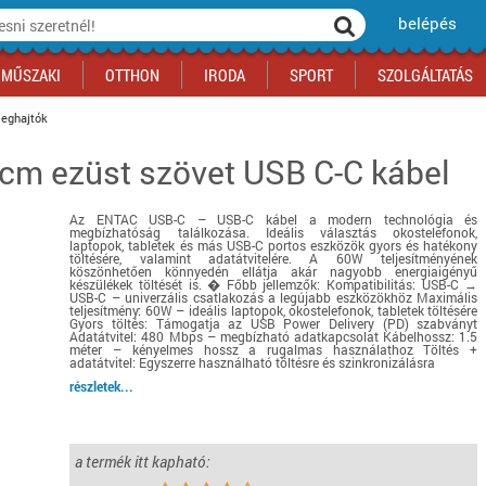
belépés
MŰSZAKI
OTTHON
IRODA
SPORT
SZOLGÁLTATÁS
meghajtók
cm ezüst szövet USB C-C kábel
ka
yógyszertár
csálnivaló
Sport akciók
Építkezés
Fitneszközpont
Biztonságtechnika
kciók
a
, gördeszka, roller
ék
mékek, sütemények
Szolgáltatás akciók
Szerszám, barkács, alkatrész
Kocsmasport
Ünnepi dekoráció
Az ENTAC USB-C – USB-C kábel a modern technológia és
tító, parkolás
s ital
Iskolakezdés, papír, írószer
Motor
Fűtés
megbízhatóság találkozása. Ideális választás okostelefonok,
laptopok, tabletek és más USB-C portos eszközök gyors és hatékony
ás akciók
k
l
Háziállatok
Autó
töltésére, valamint adatátvitelére. A 60W teljesítményének
köszönhetően könnyedén ellátja akár nagyobb energiaigényű
készülékek töltését is. � Főbb jellemzők: Kompatibilitás: USB-C →
iók
Bébi
Ingatlan
USB-C – univerzális csatlakozás a legújabb eszközökhöz Maximális
teljesítmény: 60W – ideális laptopok, okostelefonok, tabletek töltésére
ók
Gyógyászati segédeszköz
Gyors töltés: Támogatja az USB Power Delivery (PD) szabványt
Adatátvitel: 480 Mbps – megbízható adatkapcsolat Kábelhossz: 1.5
Regisztrálj az oldalunkra INGYEN itt ››
méter – kényelmes hossz a rugalmas használathoz Töltés +
adatátvitel: Egyszerre használható töltésre és szinkronizálásra
Regisztrálj az oldalunkra INGYEN itt ››
Regisztrálj az oldalunkra INGYEN itt ››
Regisztrálj az oldalunkra INGYEN itt ››
Regisztrálj az oldalunkra INGYEN itt ››
Regisztrálj az oldalunkra INGYEN itt ››
Regisztrálj az oldalunkra INGYEN itt ››
részletek...
Regisztrálj az oldalunkra INGYEN itt ››
a termék itt kapható: