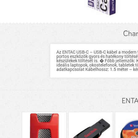
Char
Az ENTAC USB-C – USB-C kábel a modern te
portos eszközök gyors és hatékony töltés
készülékek töltését is. � Főbb jellemzők
ideális laptopok, okostelefonok, tabletek
adatkapcsolat Kábelhossz: 1.5 méter – kén
ENTA