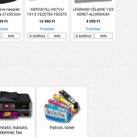
ove neoprén
MENTAVILL H07V-U
LEGRAND CÉLIANE 1-ES
a 27x30,5cm
1X1,5 VEZETÉK FEKETE
KERET ALUMÍNIUM
 mintás
MCU 100M
99 Ft
16 990 Ft
4 099 Ft
ktiker
Praktiker
Praktiker
Info
A bolthoz
Info
A bolthoz
Info
mtató, másoló,
Patron, toner
zkenner, fax