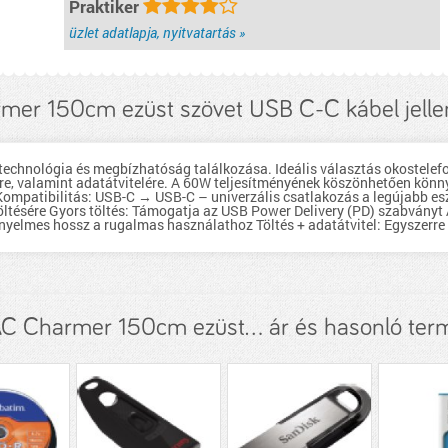
Praktiker
üzlet adatlapja, nyitvatartás »
mer 150cm ezüst szövet USB C-C kábel jell
chnológia és megbízhatóság találkozása. Ideális választás okostelefo
ére, valamint adatátvitelére. A 60W teljesítményének köszönhetően könn
: Kompatibilitás: USB-C → USB-C – univerzális csatlakozás a legújabb 
 töltésére Gyors töltés: Támogatja az USB Power Delivery (PD) szabvány
yelmes hossz a rugalmas használathoz Töltés + adatátvitel: Egyszerre 
C Charmer 150cm ezüst... ár és hasonló ter