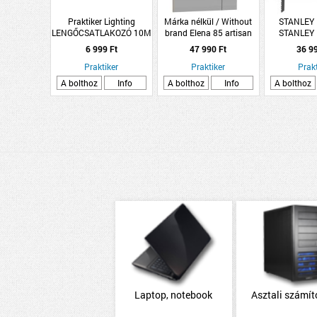
Praktiker Lighting
Márka nélkül / Without
STANLEY
LENGŐCSATLAKOZÓ 10M
brand Elena 85 artisan
STANLEY
16A/250V IP44
tölgy színű
AKKUS DEK
6 999 Ft
47 990 Ft
36 9
H05RRF,3G1.5 FEKETE
81x104x17,5cm tükör led
18V AKKU
CSAPFEDELES
Praktiker
világítással,
Praktiker
Prakt
NÉL
oldalszekrénnyel
A bolthoz
Info
A bolthoz
Info
A bolthoz
Laptop, notebook
Asztali számí