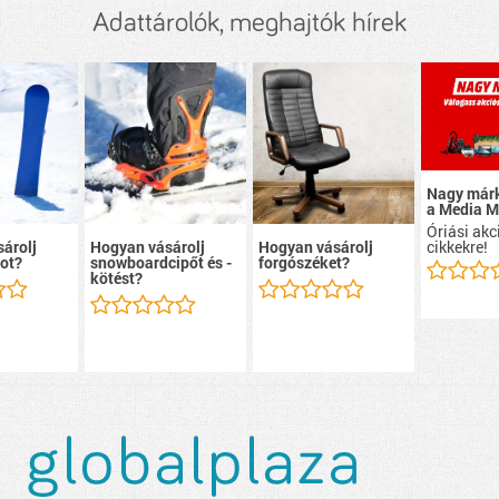
Adattárolók, meghajtók hírek
Nagy márk
a Media M
Óriási ak
cikkekre!
árolj
Hogyan vásárolj
Hogyan vásárolj
ot?
snowboardcipőt és -
forgószéket?
kötést?