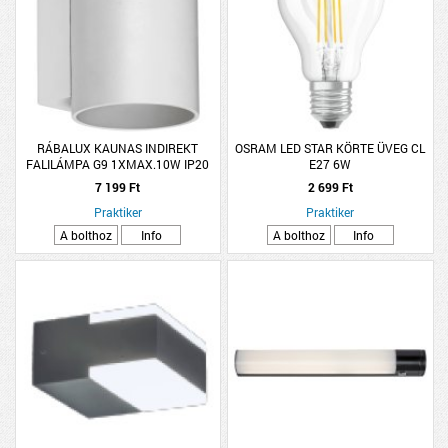
RÁBALUX KAUNAS INDIREKT
OSRAM LED STAR KÖRTE ÜVEG CL
FALILÁMPA G9 1XMAX.10W IP20
E27 6W
8X10CM HENGER FÉM MATT
7 199 Ft
2 699 Ft
FEHÉR
Praktiker
Praktiker
A bolthoz
Info
A bolthoz
Info