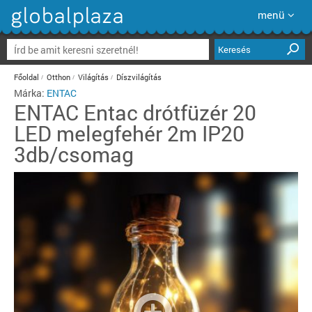
menü
Keresés
Főoldal
Otthon
Világítás
Díszvilágítás
Márka:
ENTAC
ENTAC
Entac drótfüzér 20
LED melegfehér 2m IP20
3db/csomag