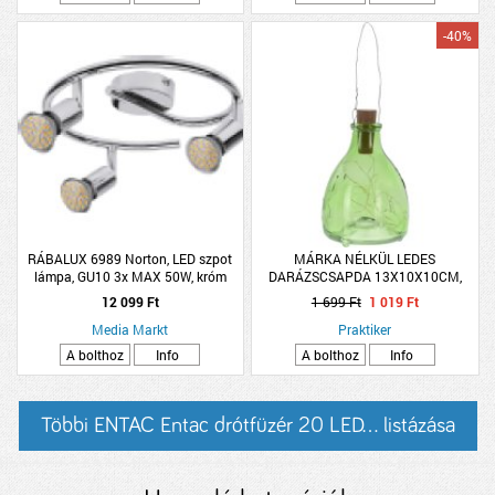
-40%
RÁBALUX 6989 Norton, LED szpot
MÁRKA NÉLKÜL LEDES
lámpa, GU10 3x MAX 50W, króm
DARÁZSCSAPDA 13X10X10CM,
ÜVEG, 8LED, ELEMMEL, 4 FÉLE
12 099 Ft
1 699 Ft
1 019 Ft
Media Markt
Praktiker
A bolthoz
Info
A bolthoz
Info
Többi ENTAC Entac drótfüzér 20 LED... listázása