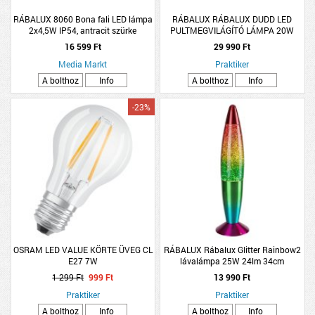
RÁBALUX 8060 Bona fali LED lámpa
RÁBALUX RÁBALUX DUDD LED
2x4,5W IP54, antracit szürke
PULTMEGVILÁGÍTÓ LÁMPA 20W
1200LM 4000K IP44 87X8,5CM
16 599 Ft
29 990 Ft
FEKETE
Media Markt
Praktiker
A bolthoz
Info
A bolthoz
Info
-23%
OSRAM LED VALUE KÖRTE ÜVEG CL
RÁBALUX Rábalux Glitter Rainbow2
E27 7W
lávalámpa 25W 24lm 34cm
többszínű
1 299 Ft
999 Ft
13 990 Ft
Praktiker
Praktiker
A bolthoz
Info
A bolthoz
Info