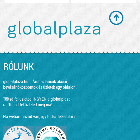
RÓLUNK
globalplaza.hu = Áruházláncok akciói,
bevásárlóközpontok és üzletek egy oldalon.
Töltsd fel üzleted INGYEN a globalplaza-
ra:
Töltsd fel üzleted még ma!
Ha webáruházad van, így tudsz felkerülni »