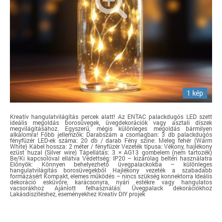
1 kép
Kreatív hangulatvilágítás percek alatt! Az ENTAC palackdugós LED szett
ideális megoldás borosüvegek, üvegdekorációk vagy asztali díszek
megvilágításához. Egyszerű, mégis különleges megoldás bármilyen
alkalomra! Főbb jellemzők: Darabszám a csomagban: 3 db palackdugós
fényfüzér LED-ek száma: 20 db / darab Fény színe: Meleg fehér (Warm
White) Kábel hossza: 2 méter / fényfüzér Vezeték típusa: Vékony, hajlékony
ezüst huzal (Silver wire) Tápellátás: 3 × AG13 gombelem (nem tartozék)
Be/Ki kapcsolóval ellátva Védettség: IP20 – kizárólag beltéri használatra
Előnyök: Könnyen behelyezhető üvegpalackokba – különleges
hangulatvilágítás borosüvegekből Hajlékony vezeték a szabadabb
formázásért Kompakt, elemes működés – nincs szükség konnektorra Ideális
dekoráció esküvőre, karácsonyra, nyári estékre vagy hangulatos
vacsorákhoz Ajánlott felhasználás: Üvegpalack dekorációkhoz
Lakásdíszítéshez, eseményekhez Kreatív DIY projek