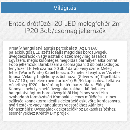
Világítás
Entac drótfüzér 20 LED melegfehér 2m
IP20 3db/csomag jellemzők
Kreatív hangulatvilágítás percek alatt! Az ENTAC
palackdugós LED szett ideális megoldás borosüvegek,
üvegdekorációk vagy asztali díszek megvilágításához.
Egyszerű, mégis különleges megoldás bármilyen alkalomra!
Főbb jellemzők: Darabszám a csomagban: 3 db palackdugós
fényfüzér LED-ek száma: 20 db / darab Fény színe: Meleg
fehér (Warm White) Kábel hossza: 2 méter / fényfüzér Vezeték
típusa: Vékony, hajlékony ezüst huzal (Silver wire) Tápellátás:
3 × AG13 gombelem (nem tartozék) Be/Ki kapcsolóval ellátva
Védettség: IP20 – kizárólag beltéri használatra Előnyök:
Könnyen behelyezhető üvegpalackokba – különleges
hangulatvilágítás borosüvegekből Hajlékony vezeték a
szabadabb formázásért Kompakt, elemes működés – nincs
szükség konnektorra Ideális dekoráció esküvőre, karácsonyra,
nyári estékre vagy hangulatos vacsorákhoz Ajánlott
felhasználás: Üvegpalack dekorációkhoz Lakásdíszítéshez,
eseményekhez Kreatív DIY projek