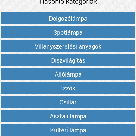
Hasonló kategóriák
Dolgozólámpa
Spotlámpa
Villanyszerelési anyagok
Díszvilágítás
Állólámpa
Izzók
Csillár
Asztali lámpa
Kültéri lámpa