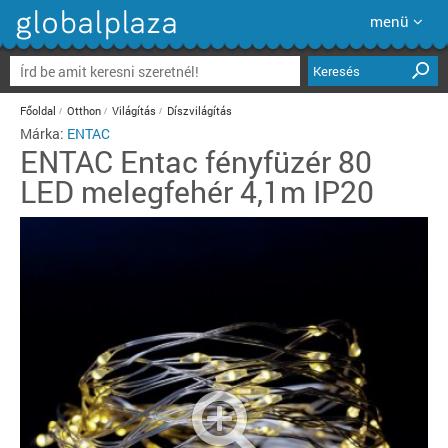
menü
Keresés
Főoldal
Otthon
Világítás
Díszvilágítás
Márka:
ENTAC
ENTAC
Entac fényfüzér 80
LED melegfehér 4,1m IP20