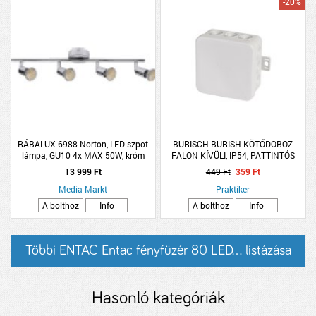
-20%
RÁBALUX 6988 Norton, LED szpot
BURISCH BURISH KÖTŐDOBOZ
lámpa, GU10 4x MAX 50W, króm
FALON KÍVÜLI, IP54, PATTINTÓS
FEDÉL, 7,5X7,5X3,7CM, SZÜRKE
13 999 Ft
449 Ft
359 Ft
Media Markt
Praktiker
A bolthoz
Info
A bolthoz
Info
Többi ENTAC Entac fényfüzér 80 LED... listázása
Hasonló kategóriák