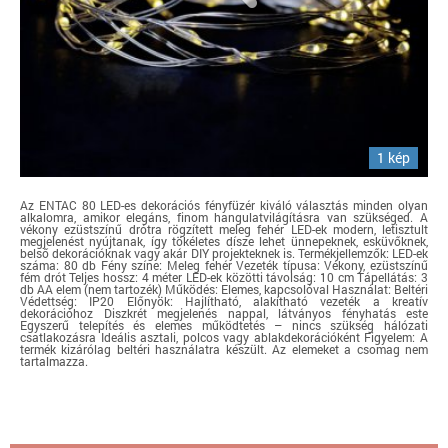
1 kép
Az ENTAC 80 LED-es dekorációs fényfüzér kiváló választás minden olyan
alkalomra, amikor elegáns, finom hangulatvilágításra van szükséged. A
vékony ezüstszínű drótra rögzített meleg fehér LED-ek modern, letisztult
megjelenést nyújtanak, így tökéletes dísze lehet ünnepeknek, esküvőknek,
belső dekorációknak vagy akár DIY projekteknek is. Termékjellemzők: LED-ek
száma: 80 db Fény színe: Meleg fehér Vezeték típusa: Vékony, ezüstszínű
fém drót Teljes hossz: 4 méter LED-ek közötti távolság: 10 cm Tápellátás: 3
db AA elem (nem tartozék) Működés: Elemes, kapcsolóval Használat: Beltéri
Védettség: IP20 Előnyök: Hajlítható, alakítható vezeték a kreatív
dekorációhoz Diszkrét megjelenés nappal, látványos fényhatás este
Egyszerű telepítés és elemes működtetés – nincs szükség hálózati
csatlakozásra Ideális asztali, polcos vagy ablakdekorációként Figyelem: A
termék kizárólag beltéri használatra készült. Az elemeket a csomag nem
tartalmazza.