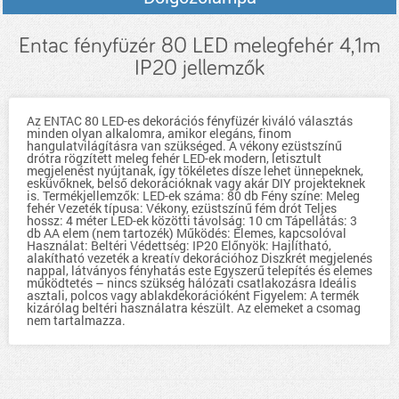
Entac fényfüzér 80 LED melegfehér 4,1m
IP20 jellemzők
Az ENTAC 80 LED-es dekorációs fényfüzér kiváló választás
minden olyan alkalomra, amikor elegáns, finom
hangulatvilágításra van szükséged. A vékony ezüstszínű
drótra rögzített meleg fehér LED-ek modern, letisztult
megjelenést nyújtanak, így tökéletes dísze lehet ünnepeknek,
esküvőknek, belső dekorációknak vagy akár DIY projekteknek
is. Termékjellemzők: LED-ek száma: 80 db Fény színe: Meleg
fehér Vezeték típusa: Vékony, ezüstszínű fém drót Teljes
hossz: 4 méter LED-ek közötti távolság: 10 cm Tápellátás: 3
db AA elem (nem tartozék) Működés: Elemes, kapcsolóval
Használat: Beltéri Védettség: IP20 Előnyök: Hajlítható,
alakítható vezeték a kreatív dekorációhoz Diszkrét megjelenés
nappal, látványos fényhatás este Egyszerű telepítés és elemes
működtetés – nincs szükség hálózati csatlakozásra Ideális
asztali, polcos vagy ablakdekorációként Figyelem: A termék
kizárólag beltéri használatra készült. Az elemeket a csomag
nem tartalmazza.