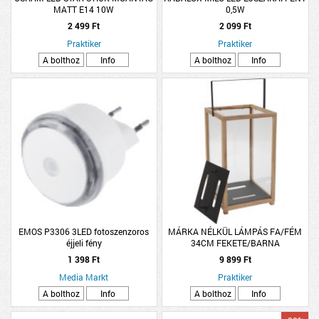
MATT E14 10W
0,5W
2 499 Ft
2 099 Ft
Praktiker
Praktiker
A bolthoz
Info
A bolthoz
Info
EMOS P3306 3LED fotoszenzoros
MÁRKA NÉLKÜL LÁMPÁS FA/FÉM
éjjeli fény
34CM FEKETE/BARNA
1 398 Ft
9 899 Ft
Media Markt
Praktiker
A bolthoz
Info
A bolthoz
Info