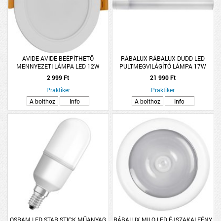
AVIDE AVIDE BEÉPÍTHETŐ
RÁBALUX RÁBALUX DUDD LED
MENNYEZETI LÁMPA LED 12W
PULTMEGVILÁGÍTÓ LÁMPA 17W
1250LM 3000K WW KEREK
1020L 4000K IP44 57X8,5CM FEHÉR
2 999 Ft
21 990 Ft
MŰANYAG
Praktiker
Praktiker
A bolthoz
Info
A bolthoz
Info
OSRAM LED STAR STICK MŰANYAG
RÁBALUX MILO LED ÉJSZAKAI FÉNY