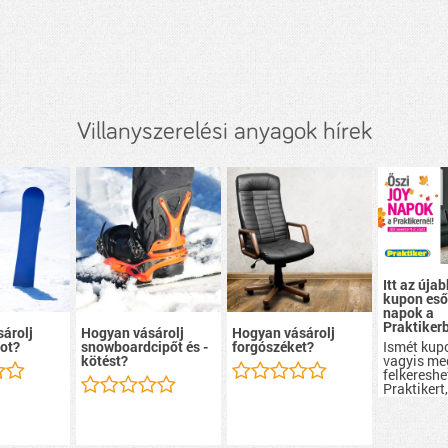
Villanyszerelési anyagok hírek
Itt az újab
kupon eső
napok a
Praktiker
árolj
Hogyan vásárolj
Hogyan vásárolj
Ismét kup
ot?
snowboardcipőt és -
forgószéket?
vagyis me
kötést?
felkereshe
Praktikert
kedvezme
szerezhet
mindent, 
lakásban 