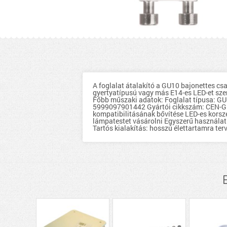
A foglalat átalakító a GU10 bajonettes cs
gyertyatípusú vagy más E14-es LED-et szer
Főbb műszaki adatok: Foglalat típusa: GU
5999097901442 Gyártói cikkszám: CEN-GU1
kompatibilitásának bővítése LED-es korsze
lámpatestet vásárolni Egyszerű használat:
Tartós kialakítás: hosszú élettartamra ter