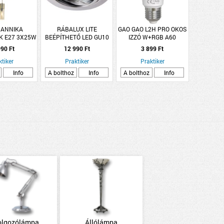
 ANNIKA
RÁBALUX LITE
GAO GAO L2H PRO OKOS
K E27 3X25W
BEÉPÍTHETŐ LED GU10
IZZÓ W+RGB A60
 ÜVEG BURA
3X3W BILLENŐ, KEREK,
90 Ft
12 990 Ft
3 899 Ft
Ő:30CM,
KRÓM
ÁG:150CM
ktiker
Praktiker
Praktiker
Info
A bolthoz
Info
A bolthoz
Info
olgozólámpa
Állólámpa