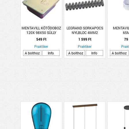
MENTAVILL KÖTŐDOBOZ
LEGRAND SORKAPOCS
MENTAVIL
120X 98X50 SÜLLY
NYLBLOC 4MM2
65
CSAV.F
SZERELV
549 Ft
1 599 Ft
79
Praktiker
Praktiker
Prakt
A bolthoz
Info
A bolthoz
Info
A bolthoz