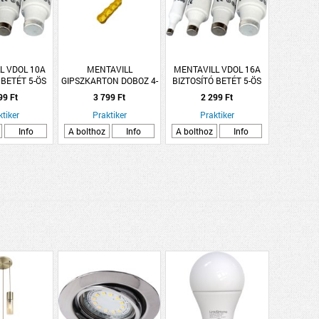
L VDOL 10A
MENTAVILL
MENTAVILL VDOL 16A
 BETÉT 5-ÖS
GIPSZKARTON DOBOZ 4-
BIZTOSÍTÓ BETÉT 5-ÖS
S.
ES
CS.
99 Ft
3 799 Ft
2 299 Ft
ktiker
Praktiker
Praktiker
Info
A bolthoz
Info
A bolthoz
Info