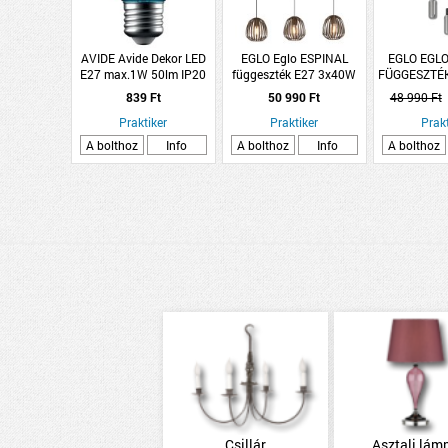
AVIDE Avide Dekor LED
EGLO Eglo ESPINAL
EGLO EGL
E27 max.1W 50lm IP20
függeszték E27 3x40W
FÜGGESZTÉ
filament gömb kék
IP20 90x19,7x110cm
110X30C
839 Ft
50 990 Ft
48 990 Ft
bronz
Praktiker
Praktiker
Prakt
A bolthoz
Info
A bolthoz
Info
A bolthoz
Csillár
Asztali lám