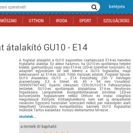
belépés
MŰSZAKI
OTTHON
IRODA
SPORT
SZOLGÁLTATÁS
t átalakító GU10 - E14
ka
yógyszertár
csálnivaló
Sport akciók
Építkezés
Fitneszközpont
Biztonságtechnika
kciók
a
, gördeszka, roller
ék
mékek, sütemények
Szolgáltatás akciók
Szerszám, barkács, alkatrész
Kocsmasport
Ünnepi dekoráció
A foglalat átalakító a GU10 bajonettes csatlakozást E14-es menetes
tító, parkolás
s ital
Iskolakezdés, papír, írószer
Motor
Fűtés
foglalattá alakítja. Ez akkor hasznos, ha GU10-es spotlámpa helyére
kisebb, gyertyatípusú vagy más E14-es LED-et szeretnél használni. Az
ás akciók
k
l
Háziállatok
Autó
adaptert egyszerűen be kell tekerni a GU10 foglalatba, majd
belecsavarni az E14-es izzót. Főbb műszaki adatok: Foglalat típusa:
GU10 Átalakítás: GU10 → E14 Feszültség: 250 V Névleges
iók
Bébi
Ingatlan
áramerősség: 0,3 A Méret: kb. 40 × 94 mm Vonalkód:
5999097901442 Gyártói cikkszám: CEN-GU10-E14 Felhasználási
ók
Gyógyászati segédeszköz
területek: GU10-es spotlámpák átalakítása E14-es fényforrás
fogadására Lámpatestek kompatibilitásának bővítése LED-es
Regisztrálj az oldalunkra INGYEN itt ››
korszerűsítés foglalatcsere nélkül Otthoni és irodai világítási
megoldások Előnyök: Költséghatékony: nem kell új lámpatestet
Regisztrálj az oldalunkra INGYEN itt ››
Regisztrálj az oldalunkra INGYEN itt ››
Regisztrálj az oldalunkra INGYEN itt ››
Regisztrálj az oldalunkra INGYEN itt ››
Regisztrálj az oldalunkra INGYEN itt ››
Regisztrálj az oldalunkra INGYEN itt ››
vásárolni Egyszerű használat: szerszám nélkül, pár másodperc alatt
telepíthető Univerzális kompatibilitás: bármely GU10 foglalattal
Regisztrálj az oldalunkra INGYEN itt ››
működik Tartós kialakítás: hosszú élettartamra tervezve
részletek...
a termék itt kapható: