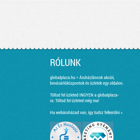
RÓLUNK
globalplaza.hu = Áruházláncok akciói,
bevásárlóközpontok és üzletek egy oldalon.
Töltsd fel üzleted INGYEN a globalplaza-
ra:
Töltsd fel üzleted még ma!
Ha webáruházad van, így tudsz felkerülni »