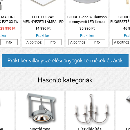
O MAJONE
EGLO FUEVA5
GLOBO Globo Williamson
GLOBO
K E27 3X4W
MENNYEZETI LÁMPA LED
mennyezeti LED lámpa
FÜGGESZTÉ
M FEKETE
16,5W 2000LM 4000K
40W 1700lm IP20 49cm
BOROSTYÁN
29 990 Ft
14 990 Ft
35 990 Ft
46 9
21X21CM MATTNIKKEL
ÁTMÉR
iker
Praktiker
Praktiker
HOSSZÚS
Pra
Info
A bolthoz
Info
A bolthoz
Info
A bolthoz
Praktiker villanyszerelési anyagok termékek és árak
Hasonló kategóriák
pa
Spotlámpa
Díszvilágítás
D