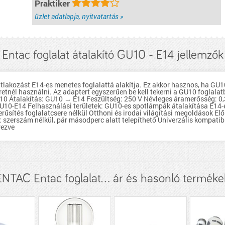
Praktiker
üzlet adatlapja, nyitvatartás »
Entac foglalat átalakító GU10 - E14 jellemzők
atlakozást E14-es menetes foglalattá alakítja. Ez akkor hasznos, ha GU1
etnél használni. Az adaptert egyszerűen be kell tekerni a GU10 foglalat
10 Átalakítás: GU10 → E14 Feszültség: 250 V Névleges áramerősség: 0,
0-E14 Felhasználási területek: GU10-es spotlámpák átalakítása E14-
rűsítés foglalatcsere nélkül Otthoni és irodai világítási megoldások El
 szerszám nélkül, pár másodperc alatt telepíthető Univerzális kompatib
vezve
ENTAC Entac foglalat... ár és hasonló terméke