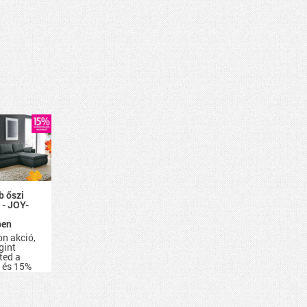
b őszi
 - JOY-
ben
on akció,
gint
ted a
, és 15%
nnyel
sz be
amire a
szükség