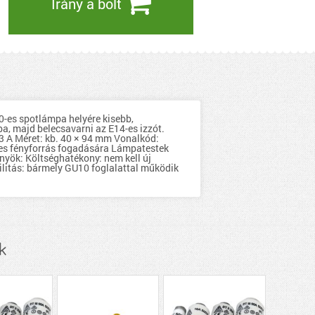
Irány a bolt
0-es spotlámpa helyére kisebb,
ba, majd belecsavarni az E14-es izzót.
3 A Méret: kb. 40 × 94 mm Vonalkód:
es fényforrás fogadására Lámpatestek
őnyök: Költséghatékony: nem kell új
ilitás: bármely GU10 foglalattal működik
k