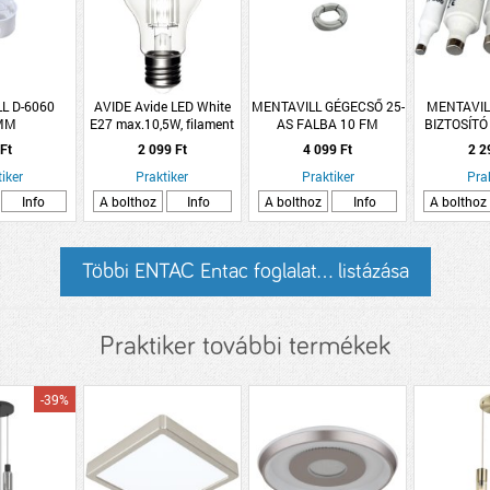
L D-6060
AVIDE Avide LED White
MENTAVILL GÉGECSŐ 25-
MENTAVIL
MM
E27 max.10,5W, filament
AS FALBA 10 FM
BIZTOSÍTÓ
ÉNYDOBOZ
gömb
C
 Ft
2 099 Ft
4 099 Ft
2 2
iker
Praktiker
Praktiker
Pra
Info
A bolthoz
Info
A bolthoz
Info
A bolthoz
Többi ENTAC Entac foglalat... listázása
Praktiker további termékek
-39%