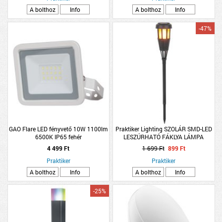
A bolthoz
Info
A bolthoz
Info
-47%
GAO Flare LED fényvető 10W 1100lm
Praktiker Lighting SZOLÁR SMD-LED
6500K IP65 fehér
LESZÚRHATÓ FÁKLYA LÁMPA
7,5X50,5CM FEKETE, MŰANYAG
4 499 Ft
1 699 Ft
899 Ft
Praktiker
Praktiker
A bolthoz
Info
A bolthoz
Info
-25%