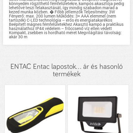
könnyedén rögzíthető fémfelületekre, kampós akasztója pedig
lehetővé teszi felakasztását, így mindig szabadon marad a
kezed munka közben. � Főbb jellemzők Teljesítmény: 3W
Fényerő: max. 200 lumen Működés: 3× AAA elemmel (nem
tartozék) C-LED technológia – erős és energiatakarékos
Beépített mágnes fémfelületekhez Akasztó kampó a praktikus
használathoz IP44 védelem – fröccsenő víz ellen védett
Kompakt, zsebben is hordható méret Megvilágítási távolság:
akár 30 m
ENTAC Entac lapostok... ár és hasonló
termékek