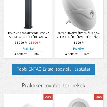
LEDVANCE SMART+WIFI KOCKA
ENTAC IRÁNYFÉNY OVÁLIS 0,5W
50CM OKOS KÜLTÉRI LÁMPA
25LM FEHÉR FÉNYÉRZÉKELŐVEL
SÖTÉTSZÜRKE SZÍNVÁLTÓS
35 990 Ft
26 990 Ft
1 399 Ft
Praktiker
Praktiker
A bolthoz
Info
A bolthoz
Info
Többi ENTAC Entac lapostok... listázása
Praktiker további termékek
-40%
-30%