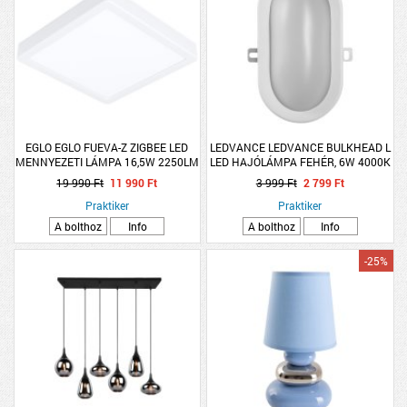
EGLO EGLO FUEVA-Z ZIGBEE LED
LEDVANCE LEDVANCE BULKHEAD L
MENNYEZETI LÁMPA 16,5W 2250LM
LED HAJÓLÁMPA FEHÉR, 6W 4000K
2700-6500K IP44 DIMMELHETŐ
420LM IP54
19 990 Ft
11 990 Ft
3 999 Ft
2 799 Ft
21X21CM
Praktiker
Praktiker
A bolthoz
Info
A bolthoz
Info
-25%