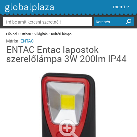
menü
Keresés
Főoldal
Otthon
Világítás
Kültéri lámpa
Márka:
ENTAC
ENTAC
Entac lapostok
szerelőlámpa 3W 200lm IP44