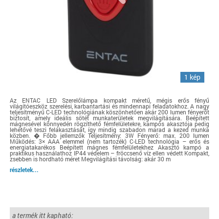
1 kép
Az ENTAC LED Szerelőlámpa kompakt méretű, mégis erős fényű
világítóeszköz szerelési, karbantartási és mindennapi feladatokhoz. A nagy
teljesítményű C-LED technológiának köszönhetően akár 200 lumen fényerőt
biztosít, amely ideális sötét munkaterületek megvilágítására. Beépített
mágnesével könnyedén rögzíthető fémfelületekre, kampós akasztója pedig
lehetővé teszi felakasztását, így mindig szabadon marad a kezed munka
közben. � Főbb jellemzők Teljesítmény: 3W Fényerő: max. 200 lumen
Működés: 3× AAA elemmel (nem tartozék) C-LED technológia – erős és
energiatakarékos Beépített mágnes fémfelületekhez Akasztó kampó a
praktikus használathoz IP44 védelem – fröccsenő víz ellen védett Kompakt,
zsebben is hordható méret Megvilágítási távolság: akár 30 m
részletek...
a termék itt kapható: