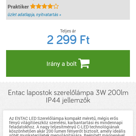
Praktiker
üzlet adatlapja, nyitvatartás »
Teljes ár
2 299
Ft
Irány a bolt
Entac lapostok szerelőlámpa 3W 200lm
IP44 jellemzők
Az ENTAC LED Szerelőlámpa kompakt méretű, mégis erős
fényű világítóeszköz szerelési, karbantartási és mindennapi
feladatokhoz. A nagy teljesítményű C-LED technológiának
köszönhetően akár 200 lumen fényerőt biztosít, amely ideális
sötét munkaterületek megvilágítására. Beépített mágnesével