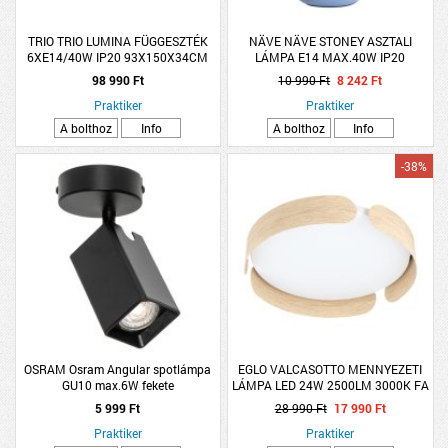
TRIO TRIO LUMINA FÜGGESZTÉK
NÄVE NÄVE STONEY ASZTALI
6XE14/40W IP20 93X150X34CM
LÁMPA E14 MAX.40W IP20
MATT FEKETE
KERÁMIA VILÁGOSKÉK-EZÜST 31CM
98 990 Ft
10 990 Ft
8 242 Ft
Praktiker
Praktiker
A bolthoz
Info
A bolthoz
Info
-38%
OSRAM Osram Angular spotlámpa
EGLO VALCASOTTO MENNYEZETI
GU10 max.6W fekete
LÁMPA LED 24W 2500LM 3000K FA
MINTÁS
5 999 Ft
28 990 Ft
17 990 Ft
Praktiker
Praktiker