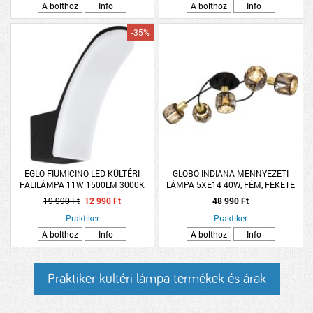
A bolthoz
Info
A bolthoz
Info
-35%
EGLO FIUMICINO LED KÜLTÉRI
GLOBO INDIANA MENNYEZETI
FALILÁMPA 11W 1500LM 3000K
LÁMPA 5XE14 40W, FÉM, FEKETE
IP44 FEKETE/FEHÉR
RÉZ/FÜST SZÍNŰ ÜVEG,
19 990 Ft
12 990 Ft
48 990 Ft
61,4X36X21CM, IP20
Praktiker
Praktiker
A bolthoz
Info
A bolthoz
Info
Praktiker kültéri lámpa termékek és árak