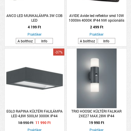
ANCO LED MUNKALÁMPA 3W COB
AVIDE Avide led reflektor smd 10W
LED
1000lm 4000K IP44 NW opcionális
PIR
4 199 Ft
2 499 Ft
Praktiker
Praktiker
A bolthoz
Info
A bolthoz
Info
-37%
EGLO RAPINA KÜLTÉRI FALILÁMPA
TRIO HOOSIC KÜLTÉRI FALIKAR
LED 4,8W 500LM 3000K IP44
2XE27 MAX.28W IP44
ANTRACIT
MOZGÁSÉRZÉKELŐS 8,5X33CM
18 990 Ft
11 990 Ft
19 990 Ft
ANTRACIT
Praktiker
Praktiker