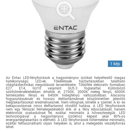
1 kép
Az Entac LED-fényforrások a hagyományos izzókat helyettesítő magas
hatékonyságú LED-ek. Tökéletesek háztartásokban található
világítástechnikai megoldások lecserélésére. Többféle dekoratív formában
E27, E14, GU10 valamint GU5.3 foglalattal. Különböző
színhőmérsékletekben érhetők el, 2700K, 3000K meleg fényű, 4000K
természetes fényű és 6400K hidegfényű változatokban. Alacsony
fogyasztásuknak és hosszú élettartamuknak köszönhetően jelentős
megtakarításokat eredményeznek. Nem villognak, kímélik a szemet. A ki- és
bekapcsolásnak nincs élettartamot rövidítő hatása. A LED fényforrások
nem egy fémszál felmelegedéséből érik el a fény kibocsátását, hanem
elektronok szabadulnak fel, ezáltal minimális a hőveszteségük. LED
technológiával a hagyományos izzókhoz képest akár 80%-os
energiamegtakarítás is elérhető. A LED fényforrások hőtermelése minimális,
ezáltal felhasználható olyan helyeken is, ahol a melegedés veszélyforrás
lehet.