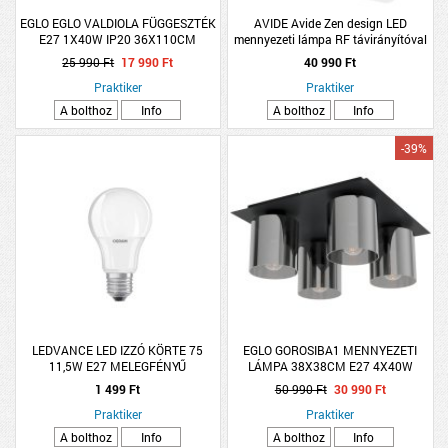
EGLO EGLO VALDIOLA FÜGGESZTÉK
AVIDE Avide Zen design LED
E27 1X40W IP20 36X110CM
mennyezeti lámpa RF távirányítóval
HOMOK-CSISZOLT RÉZ
25 990 Ft
17 990 Ft
40 990 Ft
Praktiker
Praktiker
A bolthoz
Info
A bolthoz
Info
-39%
LEDVANCE LED IZZÓ KÖRTE 75
EGLO GOROSIBA1 MENNYEZETI
11,5W E27 MELEGFÉNYŰ
LÁMPA 38X38CM E27 4X40W
FEKETE/ÜVEG
1 499 Ft
50 990 Ft
30 990 Ft
Praktiker
Praktiker
A bolthoz
Info
A bolthoz
Info