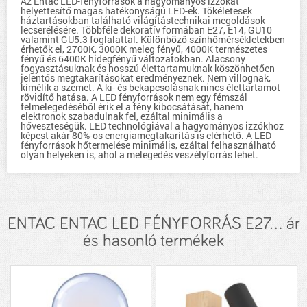
Az Entac LED-fényforrások a hagyományos izzókat
helyettesítő magas hatékonyságú LED-ek. Tökéletesek
háztartásokban található világítástechnikai megoldások
lecserélésére. Többféle dekoratív formában E27, E14, GU10
valamint GU5.3 foglalattal. Különböző színhőmérsékletekben
érhetők el, 2700K, 3000K meleg fényű, 4000K természetes
fényű és 6400K hidegfényű változatokban. Alacsony
fogyasztásuknak és hosszú élettartamuknak köszönhetően
jelentős megtakarításokat eredményeznek. Nem villognak,
kímélik a szemet. A ki- és bekapcsolásnak nincs élettartamot
rövidítő hatása. A LED fényforrások nem egy fémszál
felmelegedéséből érik el a fény kibocsátását, hanem
elektronok szabadulnak fel, ezáltal minimális a
hőveszteségük. LED technológiával a hagyományos izzókhoz
képest akár 80%-os energiamegtakarítás is elérhető. A LED
fényforrások hőtermelése minimális, ezáltal felhasználható
olyan helyeken is, ahol a melegedés veszélyforrás lehet.
ENTAC ENTAC LED FÉNYFORRÁS E27... ár
és hasonló termékek