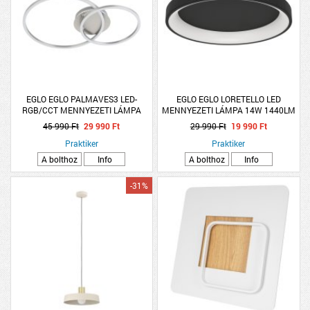
EGLO EGLO PALMAVES3 LED-
EGLO EGLO LORETELLO LED
RGB/CCT MENNYEZETI LÁMPA
MENNYEZETI LÁMPA 14W 1440LM
9,5W/12W 3000-6500K IP20
2700K-6500K IP20 35,2CM
45 990 Ft
29 990 Ft
29 990 Ft
19 990 Ft
TÁVIRÁNYÍTÓVAL
FEKETE/FEHÉR
Praktiker
Praktiker
A bolthoz
Info
A bolthoz
Info
-31%