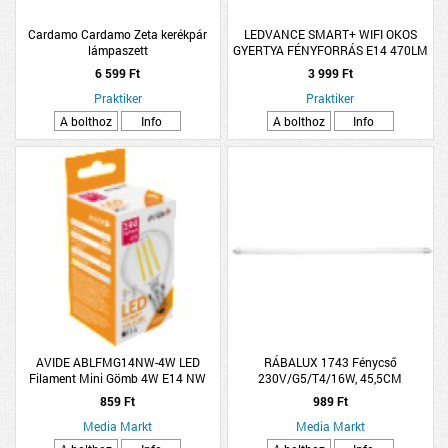
Cardamo Cardamo Zeta kerékpár
LEDVANCE SMART+ WIFI OKOS
lámpaszett
GYERTYA FÉNYFORRÁS E14 470LM
DIMMELHETŐ
6 599 Ft
3 999 Ft
Praktiker
Praktiker
A bolthoz
Info
A bolthoz
Info
AVIDE ABLFMG14NW-4W LED
RÁBALUX 1743 Fénycső
Filament Mini Gömb 4W E14 NW
230V/G5/T4/16W, 45,5CM
859 Ft
989 Ft
Media Markt
Media Markt