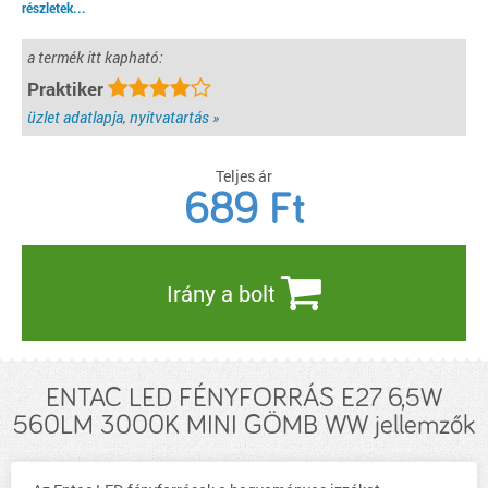
részletek...
a termék itt kapható:
Praktiker
üzlet adatlapja, nyitvatartás »
Teljes ár
689
Ft
Irány a bolt
ENTAC LED FÉNYFORRÁS E27 6,5W
560LM 3000K MINI GÖMB WW jellemzők