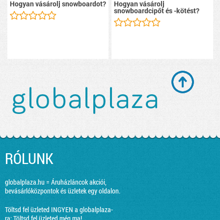
Hogyan vásárolj snowboardot?
Hogyan vásárolj
snowboardcipőt és -kötést?
RÓLUNK
globalplaza.hu = Áruházláncok akciói,
bevásárlóközpontok és üzletek egy oldalon.
Töltsd fel üzleted INGYEN a globalplaza-
ra:
Töltsd fel üzleted még ma!