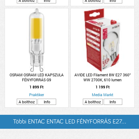
A bolthoz
Info
A bolthoz
Info
OSRAM OSRAM LED KAPSZULA
AVIDE LED Filament 8W E27 360°
FÉNYFORRÁS G9
WW 2700K, 610 lumen
1 899 Ft
1 199 Ft
Praktiker
Media Markt
A bolthoz
Info
A bolthoz
Info
Többi ENTAC ENTAC LED FÉNYFORRÁS E27...
listázása