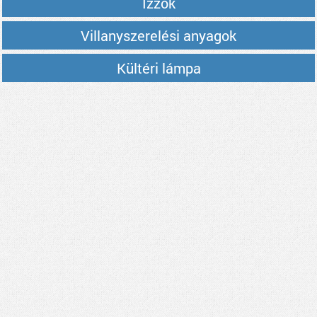
Izzók
Villanyszerelési anyagok
Kültéri lámpa