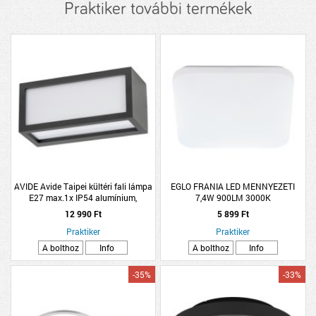
Praktiker további termékek
AVIDE Avide Taipei kültéri fali lámpa
EGLO FRANIA LED MENNYEZETI
E27 max.1x IP54 alumínium,
7,4W 900LM 3000K
műanyag
12 990 Ft
5 899 Ft
Praktiker
Praktiker
A bolthoz
Info
A bolthoz
Info
-35%
-33%