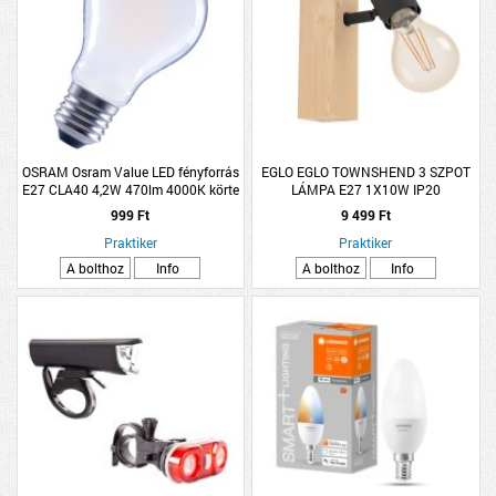
OSRAM Osram Value LED fényforrás
EGLO EGLO TOWNSHEND 3 SZPOT
E27 CLA40 4,2W 470lm 4000K körte
LÁMPA E27 1X10W IP20
hidegfehér matt
FÉNYFORRÁS NÉLKÜL, FEKETE/FA
999 Ft
9 499 Ft
Praktiker
Praktiker
A bolthoz
Info
A bolthoz
Info