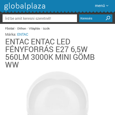
menü
Keresés
Főoldal
Otthon
Világítás
Izzók
Márka:
ENTAC
ENTAC
ENTAC LED
FÉNYFORRÁS E27 6,5W
560LM 3000K MINI GÖMB
WW