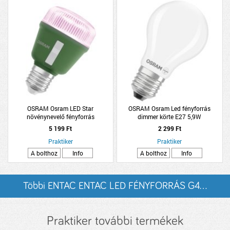
OSRAM Osram LED Star
OSRAM Osram Led fényforrás
növénynevelő fényforrás
dimmer körte E27 5,9W
5 199 Ft
2 299 Ft
Praktiker
Praktiker
A bolthoz
Info
A bolthoz
Info
Többi ENTAC ENTAC LED FÉNYFORRÁS G4...
listázása
Praktiker további termékek