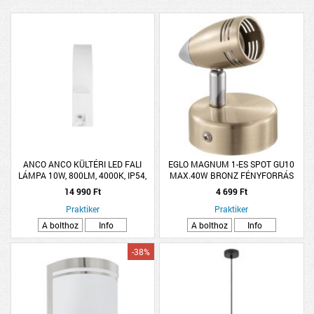
ANCO ANCO KÜLTÉRI LED FALI
EGLO MAGNUM 1-ES SPOT GU10
LÁMPA 10W, 800LM, 4000K, IP54,
MAX.40W BRONZ FÉNYFORRÁS
MOZGÁSÉRZÉKELŐ140°, 30,5X11CM
NÉLKÜL (CSAK ENTAK/LED)
14 990 Ft
4 699 Ft
ALU, FEHÉR
Praktiker
Praktiker
A bolthoz
Info
A bolthoz
Info
-38%