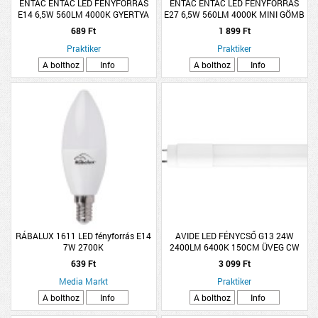
ENTAC ENTAC LED FÉNYFORRÁS
ENTAC ENTAC LED FÉNYFORRÁS
E14 6,5W 560LM 4000K GYERTYA
E27 6,5W 560LM 4000K MINI GÖMB
NW
NW 3DB/CSOMAG
689 Ft
1 899 Ft
Praktiker
Praktiker
A bolthoz
Info
A bolthoz
Info
RÁBALUX 1611 LED fényforrás E14
AVIDE LED FÉNYCSŐ G13 24W
7W 2700K
2400LM 6400K 150CM ÜVEG CW
639 Ft
3 099 Ft
Media Markt
Praktiker
A bolthoz
Info
A bolthoz
Info