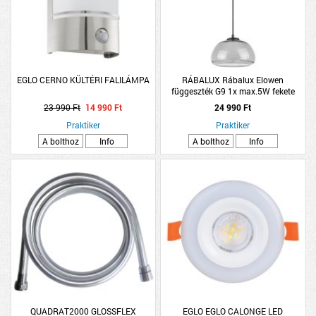
EGLO CERNO KÜLTÉRI FALILÁMPA
RÁBALUX Rábalux Elowen
függeszték G9 1x max.5W fekete
23 990 Ft
14 990 Ft
24 990 Ft
Praktiker
Praktiker
A bolthoz
Info
A bolthoz
Info
QUADRAT2000 GLOSSFLEX
EGLO EGLO CALONGE LED