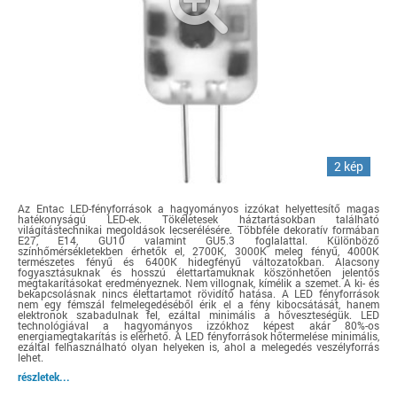
2 kép
Az Entac LED-fényforrások a hagyományos izzókat helyettesítő magas
hatékonyságú LED-ek. Tökéletesek háztartásokban található
világítástechnikai megoldások lecserélésére. Többféle dekoratív formában
E27, E14, GU10 valamint GU5.3 foglalattal. Különböző
színhőmérsékletekben érhetők el, 2700K, 3000K meleg fényű, 4000K
természetes fényű és 6400K hidegfényű változatokban. Alacsony
fogyasztásuknak és hosszú élettartamuknak köszönhetően jelentős
megtakarításokat eredményeznek. Nem villognak, kímélik a szemet. A ki- és
bekapcsolásnak nincs élettartamot rövidítő hatása. A LED fényforrások
nem egy fémszál felmelegedéséből érik el a fény kibocsátását, hanem
elektronok szabadulnak fel, ezáltal minimális a hőveszteségük. LED
technológiával a hagyományos izzókhoz képest akár 80%-os
energiamegtakarítás is elérhető. A LED fényforrások hőtermelése minimális,
ezáltal felhasználható olyan helyeken is, ahol a melegedés veszélyforrás
lehet.
részletek...