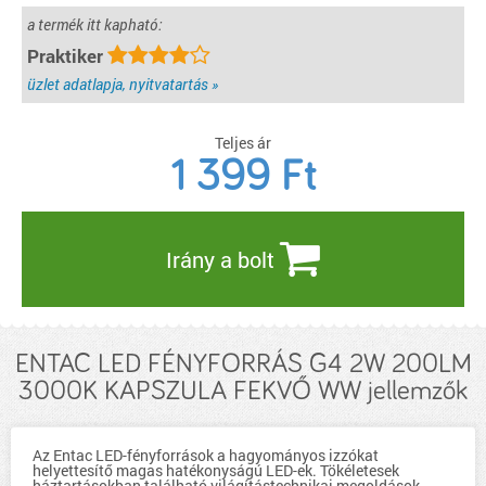
a termék itt kapható:
Praktiker
üzlet adatlapja, nyitvatartás »
Teljes ár
1 399
Ft
Irány a bolt
ENTAC LED FÉNYFORRÁS G4 2W 200LM
3000K KAPSZULA FEKVŐ WW jellemzők
Az Entac LED-fényforrások a hagyományos izzókat
helyettesítő magas hatékonyságú LED-ek. Tökéletesek
háztartásokban található világítástechnikai megoldások