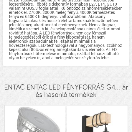
lecserélésére. Többféle dekoratív formában E27, E14, GU10
valamint GU5.3 foglalattal. Különböző színhőmérsékletekben
érhetők el, 2700K, 3000K meleg fényű, 4000K természetes
fényű és 6400K hidegfényű változatokban. Alacsony
fogyasztásuknak és hosszú élettartamuknak köszönhetően
jelentős megtakarításokat eredményeznek. Nem villognak,
kímélik a szemet. A ki- és bekapcsolásnak nincs élettartamot
rövidítő hatása. A LED fényforrások nem egy fémszál
felmelegedéséből érik el a fény kibocsátását, hanem
elektronok szabadulnak fel, ezáltal minimális a
hőveszteségük. LED technológiával a hagyományos izzókhoz
képest akár 80%-os energiamegtakarítás is elérhető. A LED
fényforrások hőtermelése minimális, ezáltal felhasználható
olyan helyeken is, ahol a melegedés veszélyforrás lehet.
ENTAC ENTAC LED FÉNYFORRÁS G4... ár
és hasonló termékek