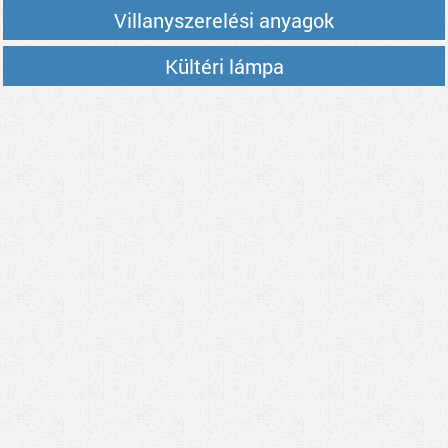
Villanyszerelési anyagok
Kültéri lámpa