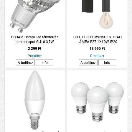
OSRAM Osram Led fényforrás
EGLO EGLO TOWNSHEND FALI
dimmer spot GU10 3,7W
LÁMPA E27 1X10W IP20
FÉNYFORRÁS NÉLKÜL
2 299 Ft
13 990 Ft
FEKETE/TÖLGY
Praktiker
Praktiker
A bolthoz
Info
A bolthoz
Info