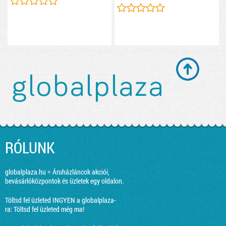
RÓLUNK
globalplaza.hu = Áruházláncok akciói,
bevásárlóközpontok és üzletek egy oldalon.
Töltsd fel üzleted INGYEN a globalplaza-
ra:
Töltsd fel üzleted még ma!