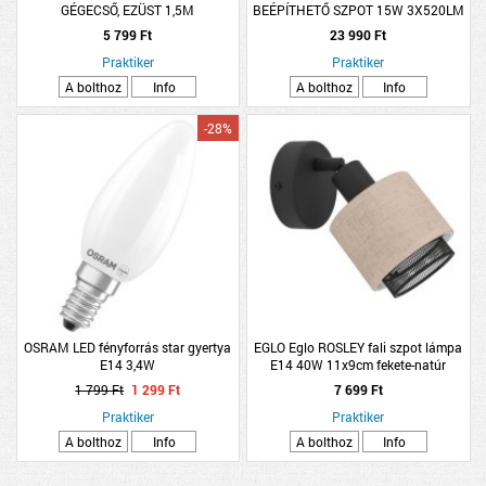
GÉGECSŐ, EZÜST 1,5M
BEÉPÍTHETŐ SZPOT 15W 3X520LM
RGB IP44 9,8CM FEHÉR
5 799 Ft
23 990 Ft
3DB/CSOMAG
Praktiker
Praktiker
A bolthoz
Info
A bolthoz
Info
-28%
OSRAM LED fényforrás star gyertya
EGLO Eglo ROSLEY fali szpot lámpa
E14 3,4W
E14 40W 11x9cm fekete-natúr
1 799 Ft
1 299 Ft
7 699 Ft
Praktiker
Praktiker
A bolthoz
Info
A bolthoz
Info