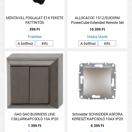
MENTAVILL FOGLALAT E14 FEKETE
ALLOCACOC 1512/EUEXRM
PATTINTÓS
PowerCube Extended Remote Set
hálózati hosszabbító, 4
399 Ft
10 399 Ft
dugalj,kapcsoló,1,5m,feh-narancs
Praktiker
Media Markt
A bolthoz
Info
A bolthoz
Info
GAO GAO BUSINESS LINE
Schneider SCHNEIDER ASFORA
CSILLÁRKAPCSOLÓ 10A IP20
KERESZTKAPCSOLÓ 10AX IP20
BARNA
BRONZ
1 399 Ft
6 399 Ft