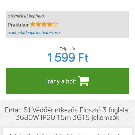
a termék itt kapható:
Praktiker
üzlet adatlapja, nyitvatartás »
Teljes ár
1 599
Ft
Irány a bolt
Entac S1 Védőérintkezős Elosztó 3 foglalat
3680W IP20 1,5m 3G1.5 jellemzők