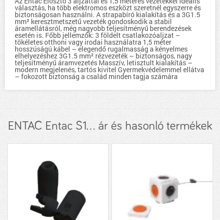
Az Entac Elosztó 3 aljzattal és 1,5 méteres vezetékkel ideális
választás, ha több elektromos eszközt szeretnél egyszerre és
biztonságosan használni. A strapabíró kialakítás és a 3G1.5
mm² keresztmetszetű vezeték gondoskodik a stabil
áramellátásról, még nagyobb teljesítményű berendezések
esetén is. Főbb jellemzők: 3 földelt csatlakozóaljzat –
tökéletes otthoni vagy irodai használatra 1,5 méter
hosszúságú kábel – elegendő rugalmasság a kényelmes
elhelyezéshez 3G1.5 mm² rézvezeték – biztonságos, nagy
teljesítményű áramvezetés Masszív, letisztult kialakítás –
modern megjelenés, tartós kivitel Gyermekvédelemmel ellátva
– fokozott biztonság a család minden tagja számára
ENTAC Entac S1... ár és hasonló termékek