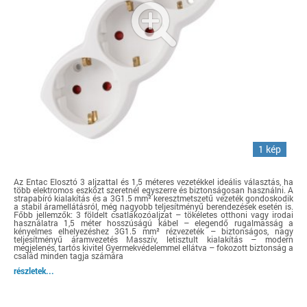
1 kép
Az Entac Elosztó 3 aljzattal és 1,5 méteres vezetékkel ideális választás, ha
több elektromos eszközt szeretnél egyszerre és biztonságosan használni. A
strapabíró kialakítás és a 3G1.5 mm² keresztmetszetű vezeték gondoskodik
a stabil áramellátásról, még nagyobb teljesítményű berendezések esetén is.
Főbb jellemzők: 3 földelt csatlakozóaljzat – tökéletes otthoni vagy irodai
használatra 1,5 méter hosszúságú kábel – elegendő rugalmasság a
kényelmes elhelyezéshez 3G1.5 mm² rézvezeték – biztonságos, nagy
teljesítményű áramvezetés Masszív, letisztult kialakítás – modern
megjelenés, tartós kivitel Gyermekvédelemmel ellátva – fokozott biztonság a
család minden tagja számára
részletek...