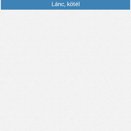
Lánc, kötél