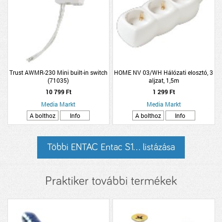
Trust AWMR-230 Mini built-in switch
HOME NV 03/WH Hálózati elosztó, 3
(71035)
aljzat, 1,5m
10 799 Ft
1 299 Ft
Media Markt
Media Markt
A bolthoz
Info
A bolthoz
Info
Többi ENTAC Entac S1... listázása
Praktiker további termékek