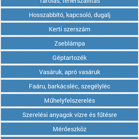
Tárolás, teherszállítás
Hosszabbító, kapcsoló, dugalj
Kerti szerszám
Zseblámpa
Géptartozék
Vasáruk, apró vasáruk
Faáru, barkácsléc, szegélyléc
Műhelyfelszerelés
Szerelési anyagok vízre és fűtésre
Mérőeszköz