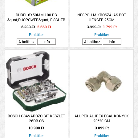
DŰBEL 6X50MM 100 DB
NESPOLI MIKROSZÁLAS PÓT
&quot;DUOPOWER&quot; FISCHER
HENGER 25CM
6 299 Ft
5 669 Ft
3 999 Ft
1 799 Ft
Praktiker
Praktiker
A bolthoz
Info
A bolthoz
Info
BOSCH CSAVAROZÓ BIT KÉSZLET
ALUPEX ALUPEX EGÁL KÖNYÖK
26DB-OS
20*20 CM
10 990 Ft
3 099 Ft
Praktiker
Praktiker