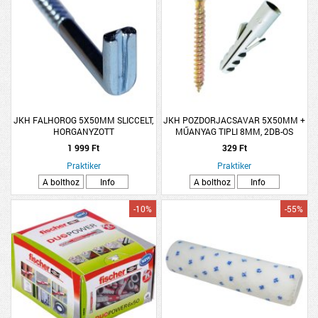
JKH FALHOROG 5X50MM SLICCELT,
JKH POZDORJACSAVAR 5X50MM +
HORGANYZOTT
MŰANYAG TIPLI 8MM, 2DB-OS
1 999 Ft
329 Ft
Praktiker
Praktiker
A bolthoz
Info
A bolthoz
Info
-10%
-55%