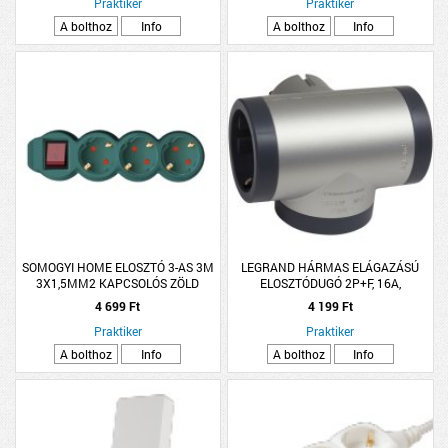
Praktiker
Praktiker
A bolthoz
Info
A bolthoz
Info
SOMOGYI HOME ELOSZTÓ 3-AS 3M
LEGRAND HÁRMAS ELÁGAZÁSÚ
3X1,5MM2 KAPCSOLÓS ZÖLD
ELOSZTÓDUGÓ 2P+F, 16A,
ALUMÍNIUM-FEKETE
4 699 Ft
4 199 Ft
Praktiker
Praktiker
A bolthoz
Info
A bolthoz
Info