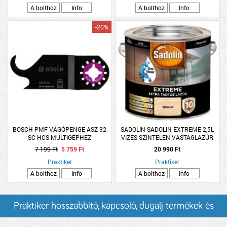
A bolthoz
Info
A bolthoz
Info
-20%
BOSCH PMF VÁGÓPENGE ASZ 32
SADOLIN SADOLIN EXTREME 2,5L
SC HCS MULTIGÉPHEZ
VIZES SZÍNTELEN VASTAGLAZÚR
7 199 Ft
5 759 Ft
20 990 Ft
Praktiker
Praktiker
A bolthoz
Info
A bolthoz
Info
Praktiker hosszabbító, kapcsoló, dugalj termékek és