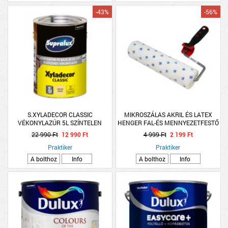
-43%
-56%
S.XYLADECOR CLASSIC
MIKROSZÁLAS AKRIL ÉS LATEX
VÉKONYLAZÚR 5L SZÍNTELEN
HENGER FAL-ÉS MENNYEZETFESTŐ
OLDÓSZERES
22 990 Ft
12 990 Ft
4 999 Ft
2 199 Ft
Praktiker
Praktiker
A bolthoz
Info
A bolthoz
Info