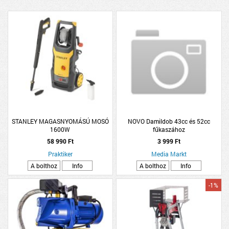
STANLEY MAGASNYOMÁSÚ MOSÓ
NOVO Damildob 43cc és 52cc
1600W
fűkaszához
58 990 Ft
3 999 Ft
Praktiker
Media Markt
A bolthoz
Info
A bolthoz
Info
-1%