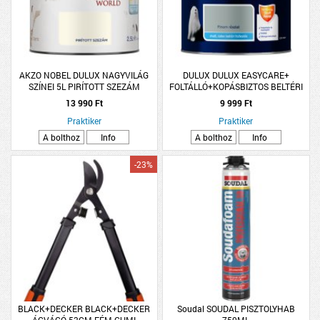
AKZO NOBEL DULUX NAGYVILÁG
DULUX DULUX EASYCARE+
SZÍNEI 5L PIRÍTOTT SZEZÁM
FOLTÁLLÓ+KOPÁSBIZTOS BELTÉRI
FALFESTÉK 2,5L FINOM RÉSZLET
13 990 Ft
9 999 Ft
Praktiker
Praktiker
A bolthoz
Info
A bolthoz
Info
-23%
BLACK+DECKER BLACK+DECKER
Soudal SOUDAL PISZTOLYHAB