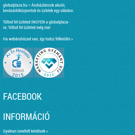
globalplaza.hu = Áruházláncok akciói,
bevásárlóközpontok és üzletek egy oldalon.
Töltsd fel üzleted INGYEN a globalplaza-
ra:
Töltsd fel üzleted még ma!
Ha webáruházad van, így tudsz felkerülni »
FACEBOOK
INFORMÁCIÓ
Gyakran ismételt kérdések »