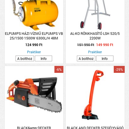
ELPUMPS HÁZI VÍZMŰ ELPUMPS VB
AL-KO RÖNKHASÍTÓ LSH 520/5
25/1500 1500W 6300L/H 48M
2200W
4,8BAR
124 990 Ft
151 990 Ft
149 990 Ft
Praktiker
Praktiker
A bolthoz
Info
A bolthoz
Info
-6%
-29%
BLACK&amp;DECKER
BLACK AND DECKER SZEGÉLYVÁGÓ