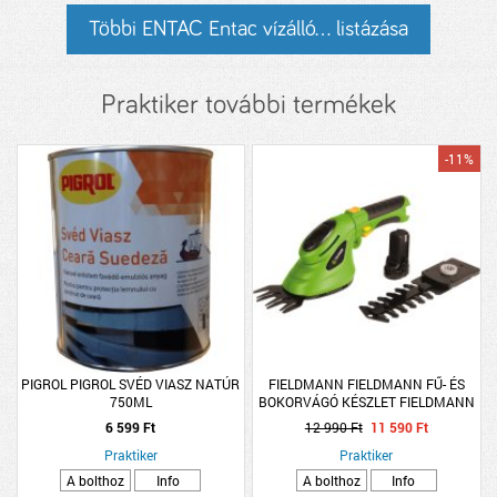
Többi ENTAC Entac vízálló... listázása
Praktiker további termékek
-11%
PIGROL PIGROL SVÉD VIASZ NATÚR
FIELDMANN FIELDMANN FŰ- ÉS
750ML
BOKORVÁGÓ KÉSZLET FIELDMANN
FZN4101-A 3,6V 11CM AKKUVAL ÉS
6 599 Ft
12 990 Ft
11 590 Ft
TÖLTŐVEL
Praktiker
Praktiker
A bolthoz
Info
A bolthoz
Info