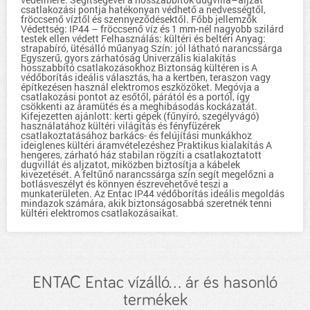
csatlakozási pontja hatékonyan védhető a nedvességtől,
fröccsenő víztől és szennyeződésektől. Főbb jellemzők
Védettség: IP44 – fröccsenő víz és 1 mm-nél nagyobb szilárd
testek ellen védett Felhasználás: kültéri és beltéri Anyag:
strapabíró, ütésálló műanyag Szín: jól látható narancssárga
Egyszerű, gyors zárhatóság Univerzális kialakítás
hosszabbító csatlakozásokhoz Biztonság kültéren is A
védőborítás ideális választás, ha a kertben, teraszon vagy
építkezésen használ elektromos eszközöket. Megóvja a
csatlakozási pontot az esőtől, párától és a portól, így
csökkenti az áramütés és a meghibásodás kockázatát.
Kifejezetten ajánlott: kerti gépek (fűnyíró, szegélyvágó)
használatához kültéri világítás és fényfüzérek
csatlakoztatásához barkács- és felújítási munkákhoz
ideiglenes kültéri áramvételezéshez Praktikus kialakítás A
hengeres, zárható ház stabilan rögzíti a csatlakoztatott
dugvillát és aljzatot, miközben biztosítja a kábelek
kivezetését. A feltűnő narancssárga szín segít megelőzni a
botlásveszélyt és könnyen észrevehetővé teszi a
munkaterületen. Az Entac IP44 védőborítás ideális megoldás
mindazok számára, akik biztonságosabbá szeretnék tenni
kültéri elektromos csatlakozásaikat.
ENTAC Entac vízálló... ár és hasonló
termékek