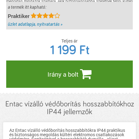
megoldás mindazok számára, akik biztonságosabbá szeretnék tenni kültéri
elektromos csatlakozásaikat.
a termék itt kapható:
részletek...
Praktiker
üzlet adatlapja, nyitvatartás »
Teljes ár
1 199
Ft
Irány a bolt
Entac vízálló védőborítás hosszabbítókhoz
IP44 jellemzők
Az Entac vízálló védőborítás hosszabbítókra IP44 praktikus
és biztonságos megoldás kültéri elektromos csatlakozások
védelmére. Segítségével a hosszabbítók dugvilla–aljzat