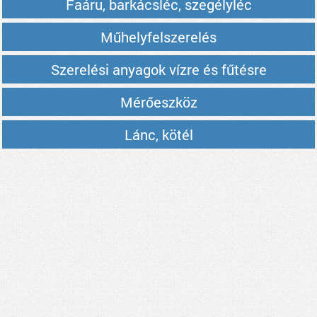
Faáru, barkácsléc, szegélyléc
Műhelyfelszerelés
Szerelési anyagok vízre és fűtésre
Mérőeszköz
Lánc, kötél