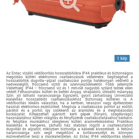
1 kép
Az Entac vízálló védőborítás hosszabbítókra IP44 praktikus és biztonságos
megoldás kültéri elektromos csatlakozások védelmére. Segítségével a
hosszabbítók dugvilla–aljzat csatlakozási pontja hatékonyan védhető a
nedvességtől, fröccsenő víztől és szennyeződésektől. Főbb jellemzők
Védettség: IP44 – fröccsenő víz és 1 mm-nél nagyobb szilárd testek ellen
védett Felhasználás: kültéri és beltéri Anyag: strapabíró, ütésálló műanyag
Szín: jól látható narancssárga Egyszerű, gyors zárhatóság Univerzális
kialakítás hosszabbító csatlakozásokhoz Biztonság kültéren is A
védőborítás ideális választás, ha a kertben, teraszon vagy építkezésen
használ elektromos eszközöket. Megóvja a csatlakozási pontot az esőtől,
párától és a portól, így csökkenti az áramütés és a meghibásodás
kockázatát. Kifejezetten ajánlott: kerti gépek (fűnyíró, szegélyvágó)
használatához kültéri világítás és fényfüzérek csatlakoztatásához barkács-
és felújítási munkákhoz ideiglenes kültéri áramvételezéshez Praktikus
kialakítás A hengeres, zárható ház stabilan rögzíti a csatlakoztatott
dugvillát és aljzatot, miközben biztosítja a kábelek kivezetését. A feltűnő
narancssárga szín segít megelőzni a botlásveszélyt és könnyen
észrevehetővé teszi a munkaterületen. Az Entac IP44 védőborítás ideális