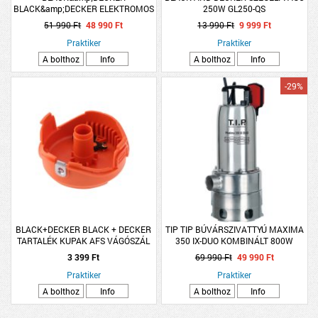
BLACK&amp;DECKER ELEKTROMOS
250W GL250-QS
LÁNCFŰRÉSZ CS1840-QS 1800W
51 990 Ft
48 990 Ft
13 990 Ft
9 999 Ft
40CM
Praktiker
Praktiker
A bolthoz
Info
A bolthoz
Info
-29%
BLACK+DECKER BLACK + DECKER
TIP TIP BÚVÁRSZIVATTYÚ MAXIMA
TARTALÉK KUPAK AFS VÁGÓSZÁL
350 IX-DUO KOMBINÁLT 800W
TEKERCSHEZ
3 399 Ft
69 990 Ft
49 990 Ft
Praktiker
Praktiker
A bolthoz
Info
A bolthoz
Info