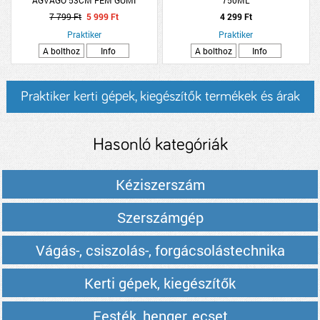
ÁGVÁGÓ 53CM FÉM GUMI
750ML
MARKOLATTAL
7 799 Ft
5 999 Ft
4 299 Ft
Praktiker
Praktiker
A bolthoz
Info
A bolthoz
Info
Praktiker kerti gépek, kiegészítők termékek és árak
Hasonló kategóriák
Kéziszerszám
Szerszámgép
Vágás-, csiszolás-, forgácsolástechnika
Kerti gépek, kiegészítők
Festék, henger, ecset