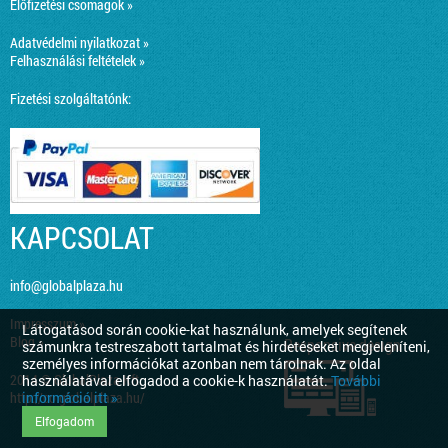
Előfizetési csomagok »
Adatvédelmi nyilatkozat »
Felhasználási feltételek »
Fizetési szolgáltatónk:
KAPCSOLAT
info@globalplaza.hu
Impresszum »
Látogatásod során cookie-kat használunk, amelyek segítenek
Blog »
Responsive design
számunkra testreszabott tartalmat és hirdetéseket megjeleníteni,
személyes információkat azonban nem tárolnak. Az oldal
2014 © GlobalPlaza Kft.
használatával elfogadod a cookie-k használatát.
További
információ itt »
http://co.globalplaza.hu/
Elfogadom