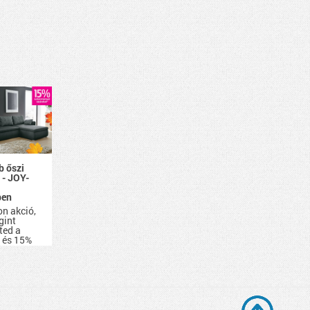
b őszi
 - JOY-
ben
on akció,
gint
ted a
, és 15%
nnyel
sz be
amire a
szükség