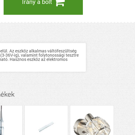
Irány a bolt
elül. Az eszköz alkalmas váltófeszültség
 (3-36V-ig), valamint folytonossági tesztre
ható. Hasznos eszköz az elektromos
mékek