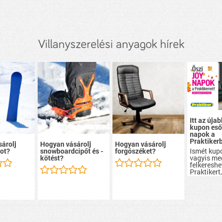
Villanyszerelési anyagok hírek
Itt az újab
kupon eső
napok a
Praktiker
árolj
Hogyan vásárolj
Hogyan vásárolj
Ismét kup
ot?
snowboardcipőt és -
forgószéket?
vagyis me
kötést?
felkereshe
Praktikert
kedvezme
szerezhet
mindent, 
lakásban 
lehet!