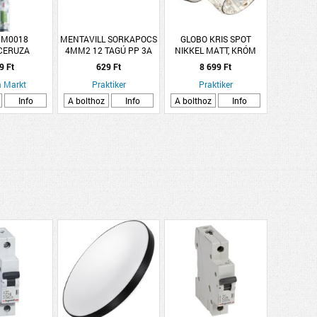
 M0018
MENTAVILL SORKAPOCS
GLOBO KRIS SPOT
CERUZA
4MM2 12 TAGÚ PP 3A
NIKKEL MATT, KRÓM
ÜVEG-KRISTÁLY 92X125
9 Ft
629 Ft
8 699 Ft
1XE14 40W
 Markt
Praktiker
Praktiker
Info
A bolthoz
Info
A bolthoz
Info