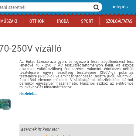
belépés
MŰSZAKI
OTTHON
IRODA
SPORT
SZOLGÁLTATÁS
70-250V vízálló
ka
yógyszertár
csálnivaló
Sport akciók
Építkezés
Fitneszközpont
Biztonságtechnika
kciók
a
, gördeszka, roller
ék
mékek, sütemények
Szolgáltatás akciók
Szerszám, barkács, alkatrész
Kocsmasport
Ünnepi dekoráció
Az Entac fázisceruza gyors és egyszerű feszültségellenőrzést tesz
tító, parkolás
s ital
Iskolakezdés, papír, írószer
Motor
Fűtés
lehetővé 70 - 250 V AC feszültségtartományon belül. Az eszköz
alkalmas váltófeszültség érintkezéses valamint érintkezés nélküli
ás akciók
k
l
Háziállatok
Autó
tesztelésére, egyen feszültség tesztelésére (250V-ig), polaritás
tesztelésre (3-36V-ig), valamint folytonossági tesztre (0-50 MOhm-ig).
2db LR44 elemmel működik. Vízállóságának köszönhetően bárhol,
iók
Bébi
Ingatlan
bármikor egyszerűen használható. Hasznos eszköz az elektromos
munkákhoz és hibaelhárításhoz.
ók
Gyógyászati segédeszköz
részletek...
Regisztrálj az oldalunkra INGYEN itt ››
Regisztrálj az oldalunkra INGYEN itt ››
Regisztrálj az oldalunkra INGYEN itt ››
Regisztrálj az oldalunkra INGYEN itt ››
Regisztrálj az oldalunkra INGYEN itt ››
Regisztrálj az oldalunkra INGYEN itt ››
Regisztrálj az oldalunkra INGYEN itt ››
Regisztrálj az oldalunkra INGYEN itt ››
a termék itt kapható: