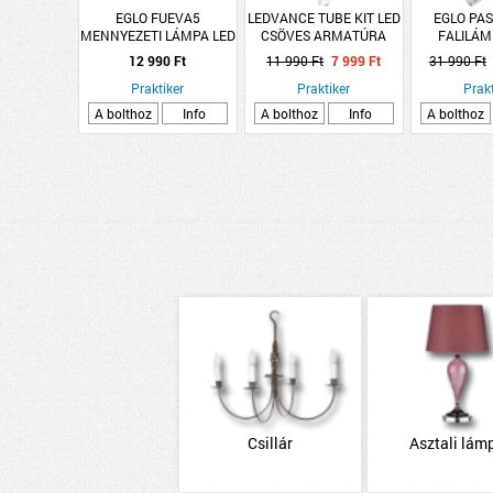
EGLO FUEVA5
LEDVANCE TUBE KIT LED
EGLO PAS
MENNYEZETI LÁMPA LED
CSÖVES ARMATÚRA
FALILÁM
16,5W 2000LM 4000K
21,5W 4000K 8*1 G5
3,5WANT
12 990 Ft
11 990 Ft
7 999 Ft
31 990 Ft
ÁTMÉRŐ:21CM FEKETE
150CM 2000LM
3000K FÉN
Praktiker
Praktiker
LED+ FÉ
Prakt
NÉL
A bolthoz
Info
A bolthoz
Info
A bolthoz
Csillár
Asztali lám