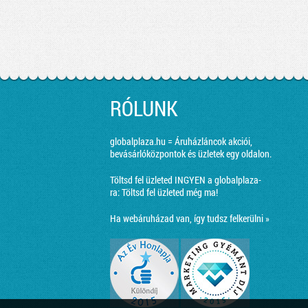
RÓLUNK
globalplaza.hu = Áruházláncok akciói,
bevásárlóközpontok és üzletek egy oldalon.
Töltsd fel üzleted INGYEN a globalplaza-
ra:
Töltsd fel üzleted még ma!
Ha webáruházad van, így tudsz felkerülni »