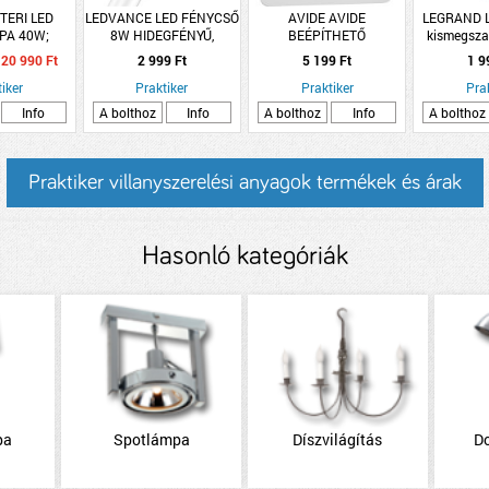
TERI LED
LEDVANCE LED FÉNYCSŐ
AVIDE AVIDE
LEGRAND L
PA 40W;
8W HIDEGFÉNYŰ,
BEÉPÍTHETŐ
kismegsza
R. 380LM
HAGYOMÁNYOS
MENNYEZETI LÁMPA LED
60
20 990 Ft
2 999 Ft
5 199 Ft
1 9
YFORRÁSSAL
ELŐTÉTHEZ
24W 2600LM 4000K NW
NYFORRÁS
iker
Praktiker
NÉGYZETES MŰANYAG
Praktiker
Pra
KÜL
Info
A bolthoz
Info
A bolthoz
Info
A bolthoz
Praktiker villanyszerelési anyagok termékek és árak
Hasonló kategóriák
pa
Spotlámpa
Díszvilágítás
D