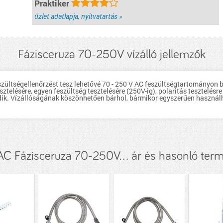
Praktiker
üzlet adatlapja, nyitvatartás »
Fázisceruza 70-250V vízálló jellemzők
szültségellenőrzést tesz lehetővé 70 - 250 V AC feszültségtartományon b
sztelésére, egyen feszültség tesztelésére (250V-ig), polaritás tesztelésre
k. Vízállóságának köszönhetően bárhol, bármikor egyszerűen használ
C Fázisceruza 70-250V... ár és hasonló ter