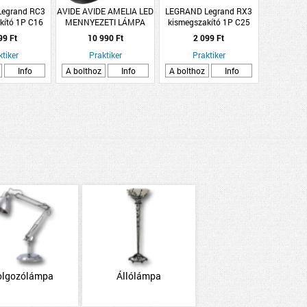
egrand RC3
AVIDE AVIDE AMELIA LED
LEGRAND Legrand RX3
kító 1P C16
MENNYEZETI LÁMPA
kismegszakító 1P C25
00A
FEKETE 18W NW 4000K
6000A BIC
99 Ft
10 990 Ft
2 099 Ft
355X65MM
ktiker
Praktiker
Praktiker
Info
A bolthoz
Info
A bolthoz
Info
olgozólámpa
Állólámpa