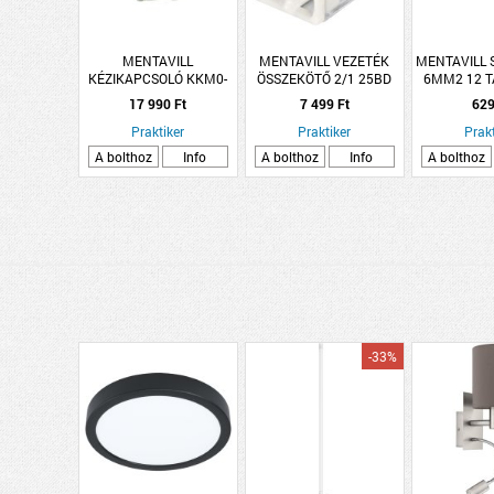
MENTAVILL
MENTAVILL VEZETÉK
MENTAVILL
KÉZIKAPCSOLÓ KKM0-
ÖSSZEKÖTŐ 2/1 25BD
6MM2 12 T
20-6002
WEIDMÜLLER
17 990 Ft
7 499 Ft
629
Praktiker
Praktiker
Prakt
A bolthoz
Info
A bolthoz
Info
A bolthoz
-33%