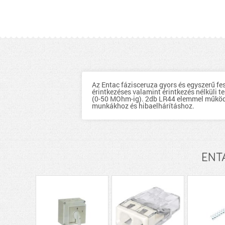
Az Entac fázisceruza gyors és egyszerű fe
érintkezéses valamint érintkezés nélküli te
(0-50 MOhm-ig). 2db LR44 elemmel működi
munkákhoz és hibaelhárításhoz.
ENTA