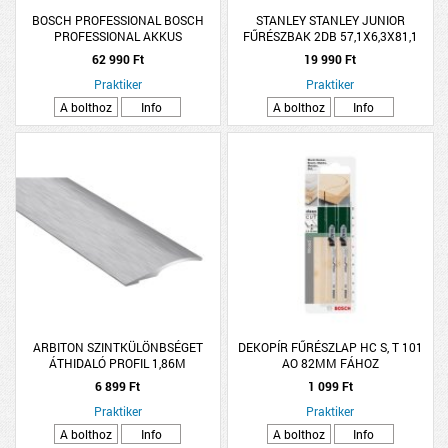
BOSCH PROFESSIONAL BOSCH
STANLEY STANLEY JUNIOR
PROFESSIONAL AKKUS
FŰRÉSZBAK 2DB 57,1X6,3X81,1
FÚRÓ/CSAVAROZÓ 18V GSR 185-LI
62 990 Ft
19 990 Ft
AKKU ÉS KOFFER
Praktiker
Praktiker
A bolthoz
Info
A bolthoz
Info
ARBITON SZINTKÜLÖNBSÉGET
DEKOPÍR FŰRÉSZLAP HC S, T 101
ÁTHIDALÓ PROFIL 1,86M
AO 82MM FÁHOZ
ÖNTAPADÓS SZÁLCSISZOLT EZÜST
6 899 Ft
1 099 Ft
Praktiker
Praktiker
A bolthoz
Info
A bolthoz
Info