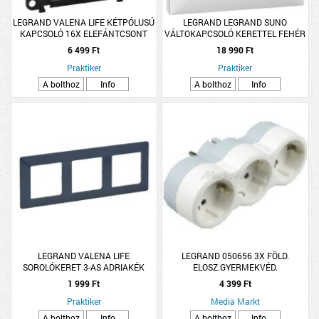
LEGRAND VALENA LIFE KÉTPÓLUSÚ
LEGRAND LEGRAND SUNO
KAPCSOLÓ 16X ELEFÁNTCSONT
VÁLTOKAPCSOLÓ KERETTEL FEHÉR
5 DB/CSOMAG
6 499 Ft
18 990 Ft
Praktiker
Praktiker
A bolthoz
Info
A bolthoz
Info
LEGRAND VALENA LIFE
LEGRAND 050656 3X FÖLD.
SOROLÓKERET 3-AS ADRIAKÉK
ELOSZ.GYERMEKVÉD.
SZÍNŰ
1 999 Ft
4 399 Ft
Praktiker
Media Markt
A bolthoz
Info
A bolthoz
Info