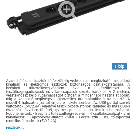
1 kép
Avide hálózati elosztók túlfeszültség-védelemmel megbízható megoldást
kínálnak az elektromos eszközök biztonságos csatlakoztatására. A
beépített túlfeszültség-védelem óvja a készülékeket a
feszültségingadozások és villámcsapások okozta károktól. A 2 méteres
vezetékhossz kellő rugalmasságot biztosít a mindennapi használat során,
míg a kapcsoló segítségével egyszerűen áramtalanítható az elosztó. A
modell 4 hálózati aljzattal érhető el, fekete színben. Az USB-porttal szerelt
változatok (5V/2.4A) lehetővé teszik okostelefonok, tabletek és más USB-s
eszközök közvetlen töltését, így még praktikusabbá teszik a használatot.
Főbb jellemzők: • Beépített túlfeszültség-védelem • 4 csatlakozóaljzat • 2 m
kábelhossz • Kapcsolóval ellátott kivitel • Fekete szín • USB töltőporttal
rendelkező modellek (5V/2.4A)
részletek...