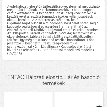
Avide hálózati elosztók túlfeszültség-védelemmel megbízható
megoldást kínálnak az elektromos eszközök biztonságos
csatlakoztatására. A beépített túlfeszültség-védelem óvja a
készülékeket a feszültségingadozások és villámcsapások
okozta károktól. A 2 méteres vezetékhossz kellő
rugalmasságot biztosít a mindennapi használat során, míg a
kapcsoló segítségével egyszerűen áramtalanítható az
elosztó. A modell 4 hálózati aljzattal érhető el, fekete színben.
Az USB-porttal szerelt változatok (5V/2.4A) lehetővé teszik
okostelefonok, tabletek és más USB-s eszközök közvetlen
töltését, így még praktikusabbá teszik a használatot. Főbb
jellemzők: • Beépített túlfeszültség-védelem • 4
csatlakozóaljzat • 2 m kábelhossz • Kapcsolóval ellátott
kivitel • Fekete szín • USB töltőporttal rendelkező modellek
(5V/2.4A)
ENTAC Hálózati elosztó... ár és hasonló
termékek