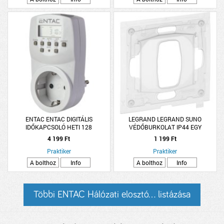
ENTAC ENTAC DIGITÁLIS
LEGRAND LEGRAND SUNO
IDŐKAPCSOLÓ HETI 128
VÉDŐBURKOLAT IP44 EGY
PROGRAM/HÉT 3680W 230V 16A
BILLENTYŰS KAPCSOLÓKHOZ
4 199 Ft
1 199 Ft
5,8X9,7X4,4CM FEHÉR
ÁTLÁTSZÓ
Praktiker
Praktiker
A bolthoz
Info
A bolthoz
Info
Többi ENTAC Hálózati elosztó... listázása