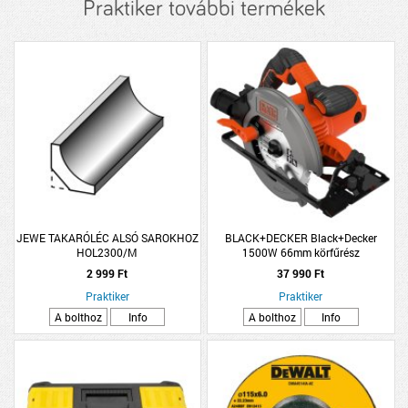
Praktiker további termékek
JEWE TAKARÓLÉC ALSÓ SAROKHOZ
BLACK+DECKER Black+Decker
HOL2300/M
1500W 66mm körfűrész
2 999 Ft
37 990 Ft
Praktiker
Praktiker
A bolthoz
Info
A bolthoz
Info