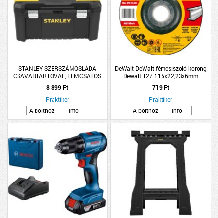
STANLEY SZERSZÁMOSLÁDA
DeWalt DeWalt fémcsiszoló korong
CSAVARTARTÓVAL, FÉMCSATOS
Dewalt T27 115x22,23x6mm
19&quot; STANLEY
8 899 Ft
719 Ft
Praktiker
Praktiker
A bolthoz
Info
A bolthoz
Info