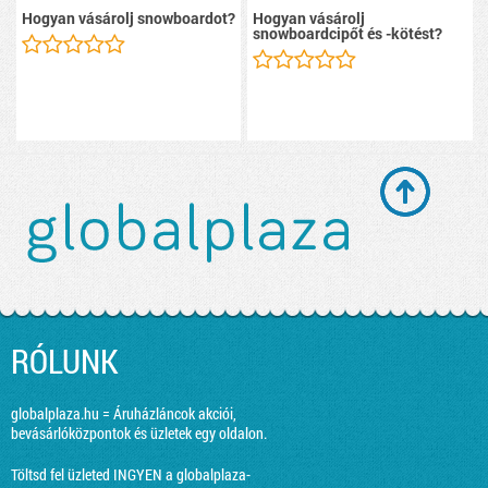
Hogyan vásárolj snowboardot?
Hogyan vásárolj
snowboardcipőt és -kötést?
RÓLUNK
globalplaza.hu = Áruházláncok akciói,
bevásárlóközpontok és üzletek egy oldalon.
Töltsd fel üzleted INGYEN a globalplaza-