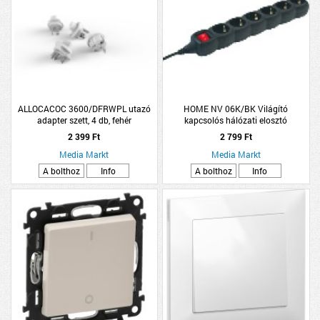
ALLOCACOC 3600/DFRWPL utazó
HOME NV 06K/BK Világító
adapter szett, 4 db, fehér
kapcsolós hálózati elosztó
2 399 Ft
2 799 Ft
Media Markt
Media Markt
A bolthoz
Info
A bolthoz
Info