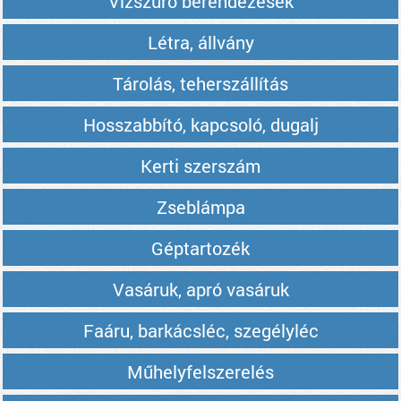
Vízszűrő berendezések
Létra, állvány
Tárolás, teherszállítás
Hosszabbító, kapcsoló, dugalj
Kerti szerszám
Zseblámpa
Géptartozék
Vasáruk, apró vasáruk
Faáru, barkácsléc, szegélyléc
Műhelyfelszerelés