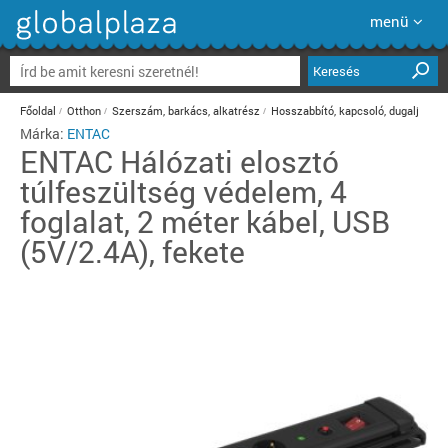
menü
Keresés
Főoldal
Otthon
Szerszám, barkács, alkatrész
Hosszabbító, kapcsoló, dugalj
Márka:
ENTAC
ENTAC
Hálózati elosztó
túlfeszültség védelem, 4
foglalat, 2 méter kábel, USB
(5V/2.4A), fekete