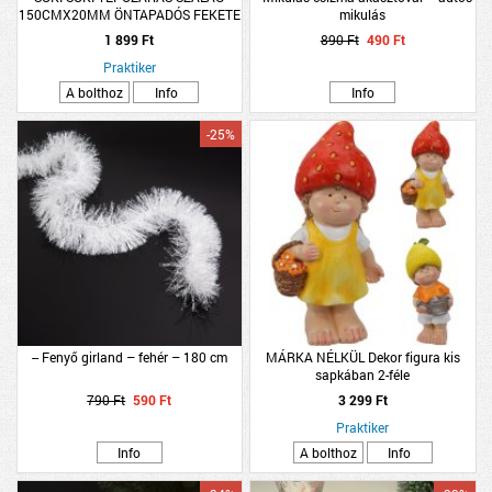
150CMX20MM ÖNTAPADÓS FEKETE
mikulás
1 899 Ft
890 Ft
490 Ft
Praktiker
A bolthoz
Info
Info
-25%
-- Fenyő girland – fehér – 180 cm
MÁRKA NÉLKÜL Dekor figura kis
sapkában 2-féle
790 Ft
590 Ft
3 299 Ft
Praktiker
Info
A bolthoz
Info