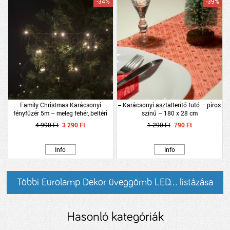
-34%
-39%
Family Christmas Karácsonyi
-- Karácsonyi asztalterítő futó – piros
fényfüzér 5m – meleg fehér, beltéri
színű – 180 x 28 cm
(100 LED)
4 990 Ft
3 290 Ft
1 290 Ft
790 Ft
Info
Info
Többi Eurolamp Dekor üveggömb LED... listázása
Hasonló kategóriák