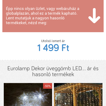
Épp nincs olyan üzlet, vagy webáruház a
globalplazán, ahol ez a termék kapható.
Lent mutatjuk a nagyon hasonló
termékeket, nézd meg:
Utolsó ismert ár
1 499 Ft
Eurolamp Dekor üveggömb LED... ár és
hasonló termékek
-50%