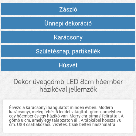
Zászló
Ünnepi dekoráció
Karácsony
Születésnap, partikellék
Húsvét
Dekor üveggömb LED 8cm hóember
házikóval jellemzők
Élvezd a karácsonyi hangulatot minden évben. Modern
karácsonyi, meleg fehér, 6 leddel világított gömb, amelyben
egy hóember és egy házikó van, Merry christmas' felirattal. A
gömb 8 cm, amely egy talapzaton áll. A tápkábel hossza 70
cm. USB csatlakozású vezeték. Csak beltéri használatra.