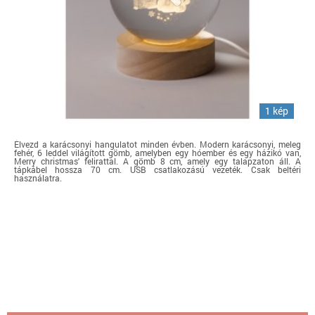
1 kép
Élvezd a karácsonyi hangulatot minden évben. Modern karácsonyi, meleg
fehér, 6 leddel világított gömb, amelyben egy hóember és egy házikó van,
Merry christmas' felirattal. A gömb 8 cm, amely egy talapzaton áll. A
tápkábel hossza 70 cm. USB csatlakozású vezeték. Csak beltéri
használatra.