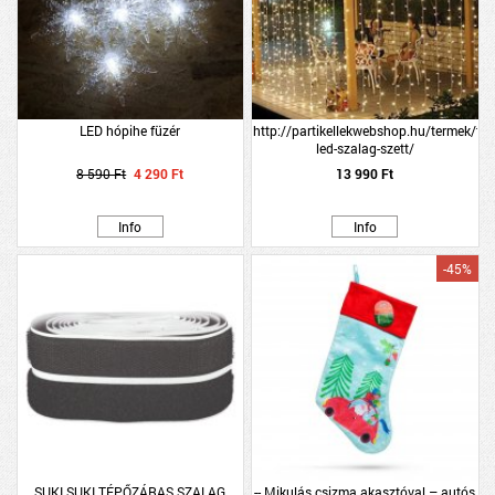
LED hópihe füzér
http://partikellekwebshop.hu/termek/tav
led-szalag-szett/
8 590 Ft
4 290 Ft
13 990 Ft
Info
Info
-45%
SUKI SUKI TÉPŐZÁRAS SZALAG
-- Mikulás csizma akasztóval – autós