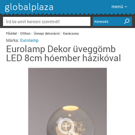
menü
Keresés
Főoldal
Otthon
Ünnepi dekoráció
Karácsony
Márka:
Eurolamp
Eurolamp
Dekor üveggömb
LED 8cm hóember házikóval