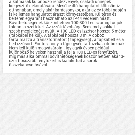
alkalmasak különböző rendezvények, családi ünnepek
kiegészítő dekorálására. Mesébe illő hangulatot kölcsönöz
otthonában, amely akár karácsonykor, akár az év többi napján
is kellemes hangulatot áraszt környezetében. Kültéren és
beltéren egyaránt használható az IP44 védelem miatt.
Bővíthetőségének köszönhetően 100-300 Led számig tudjuk
toldani a szetteket. Az izzók távolsága 5cm, mely sokkal
szebb megjelenést nyújt. A 100 LED-es izzósor hossza 5 méter
( tápkábel nélkül). A tápkábel hossza 3 m. A doboz
tartalmazza a transzformátort ( tápegység) , a tápkábelt és a
Led izzósort. Fontos, hogy a tápegység tartozéka a doboznak!
Nem kell külön megvásárolni. Így egyik évben például
különböző helyeken használja fel a 100 LED-es fényfüzért,
míg más alkalommal bővíthetőségének köszönhetően akár 3-
szor hosszabb fényfüzért is kialakíthat a sorok
összekapcsolásával.