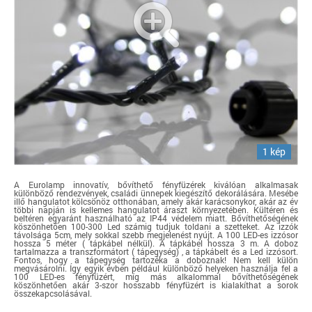
1 kép
A Eurolamp innovatív, bővíthető fényfüzérek kiválóan alkalmasak
különböző rendezvények, családi ünnepek kiegészítő dekorálására. Mesébe
illő hangulatot kölcsönöz otthonában, amely akár karácsonykor, akár az év
többi napján is kellemes hangulatot áraszt környezetében. Kültéren és
beltéren egyaránt használható az IP44 védelem miatt. Bővíthetőségének
köszönhetően 100-300 Led számig tudjuk toldani a szetteket. Az izzók
távolsága 5cm, mely sokkal szebb megjelenést nyújt. A 100 LED-es izzósor
hossza 5 méter ( tápkábel nélkül). A tápkábel hossza 3 m. A doboz
tartalmazza a transzformátort ( tápegység) , a tápkábelt és a Led izzósort.
Fontos, hogy a tápegység tartozéka a doboznak! Nem kell külön
megvásárolni. Így egyik évben például különböző helyeken használja fel a
100 LED-es fényfüzért, míg más alkalommal bővíthetőségének
köszönhetően akár 3-szor hosszabb fényfüzért is kialakíthat a sorok
összekapcsolásával.