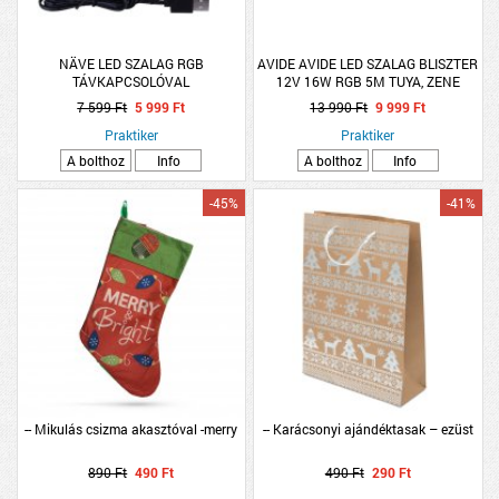
NÄVE LED SZALAG RGB
AVIDE AVIDE LED SZALAG BLISZTER
TÁVKAPCSOLÓVAL
12V 16W RGB 5M TUYA, ZENE
VEZÉRLÉS, IR TÁVIRÁNYÍTÓ
7 599 Ft
5 999 Ft
13 990 Ft
9 999 Ft
Praktiker
Praktiker
A bolthoz
Info
A bolthoz
Info
-45%
-41%
-- Mikulás csizma akasztóval -merry
-- Karácsonyi ajándéktasak – ezüst
890 Ft
490 Ft
490 Ft
290 Ft