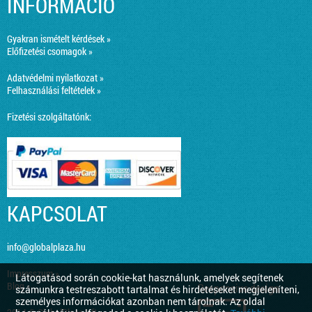
INFORMÁCIÓ
Gyakran ismételt kérdések »
Előfizetési csomagok »
Adatvédelmi nyilatkozat »
Felhasználási feltételek »
Fizetési szolgáltatónk:
KAPCSOLAT
info@globalplaza.hu
Impresszum »
Látogatásod során cookie-kat használunk, amelyek segítenek
Blog »
Responsive design
számunkra testreszabott tartalmat és hirdetéseket megjeleníteni,
személyes információkat azonban nem tárolnak. Az oldal