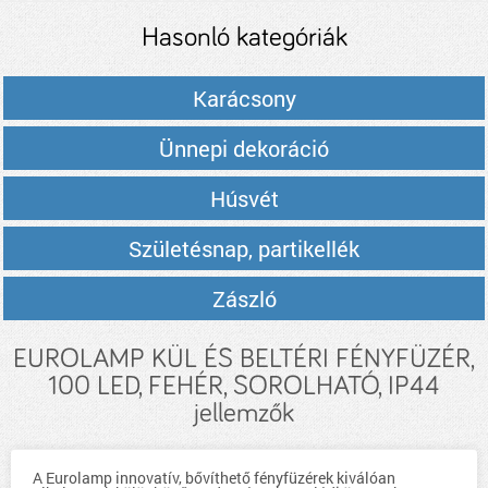
Hasonló kategóriák
Karácsony
Ünnepi dekoráció
Húsvét
Születésnap, partikellék
Zászló
EUROLAMP KÜL ÉS BELTÉRI FÉNYFÜZÉR,
100 LED, FEHÉR, SOROLHATÓ, IP44
jellemzők
A Eurolamp innovatív, bővíthető fényfüzérek kiválóan