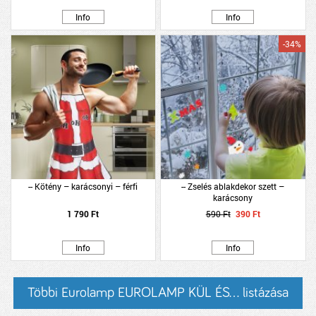
Info
Info
-34%
-- Kötény – karácsonyi – férfi
-- Zselés ablakdekor szett –
karácsony
1 790 Ft
590 Ft
390 Ft
Info
Info
Többi Eurolamp EUROLAMP KÜL ÉS... listázása