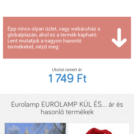
Épp nincs olyan üzlet, vagy webáruház a
globalplazán, ahol ez a termék kapható.
Lent mutatjuk a nagyon hasonló
termékeket, nézd meg:
Utolsó ismert ár
1 749 Ft
Eurolamp EUROLAMP KÜL ÉS... ár és
hasonló termékek