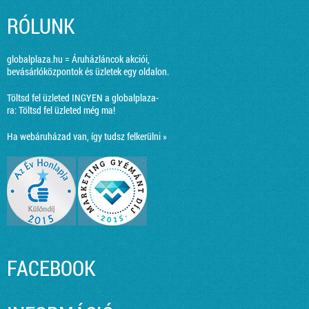
RÓLUNK
globalplaza.hu = Áruházláncok akciói,
bevásárlóközpontok és üzletek egy oldalon.
Töltsd fel üzleted INGYEN a globalplaza-
ra:
Töltsd fel üzleted még ma!
Ha webáruházad van, így tudsz felkerülni »
FACEBOOK