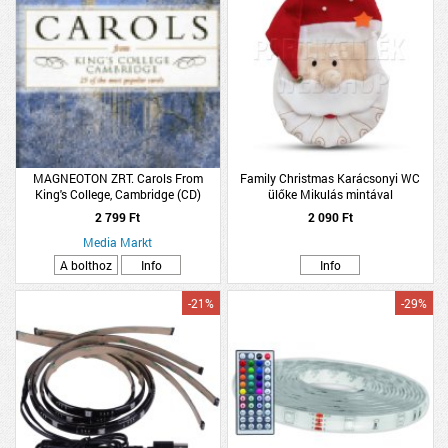
MAGNEOTON ZRT. Carols From
Family Christmas Karácsonyi WC
King's College, Cambridge (CD)
ülőke Mikulás mintával
2 799 Ft
2 090 Ft
Media Markt
A bolthoz
Info
Info
-21%
-29%