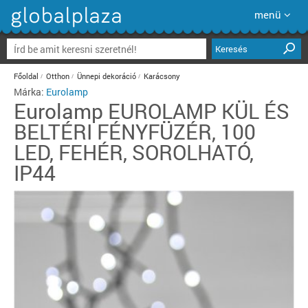
menü
Keresés
Főoldal
Otthon
Ünnepi dekoráció
Karácsony
Márka:
Eurolamp
Eurolamp
EUROLAMP KÜL ÉS
BELTÉRI FÉNYFÜZÉR, 100
LED, FEHÉR, SOROLHATÓ,
IP44