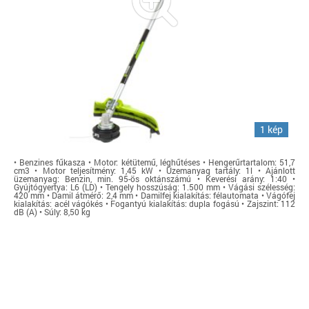
1 kép
• Benzines fűkasza • Motor: kétütemű, léghűtéses • Hengerűrtartalom: 51,7
cm3 • Motor teljesítmény: 1,45 kW • Üzemanyag tartály: 1l • Ajánlott
üzemanyag: Benzin, min. 95-ös oktánszámú • Keverési arány: 1:40 •
Gyújtógyertya: L6 (LD) • Tengely hosszúság: 1.500 mm • Vágási szélesség:
420 mm • Damil átmérő: 2,4 mm • Damilfej kialakítás: félautomata • Vágófej
kialakítás: acél vágókés • Fogantyú kialakítás: dupla fogású • Zajszint: 112
dB (A) • Súly: 8,50 kg