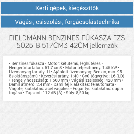
Kerti gépek, kiegészítők
Vágás-, csiszolás-, forgácsolástechnika
FIELDMANN BENZINES FŰKASZA FZS
5025-B 51,7CM3 42CM jellemzők
• Benzines fűkasza • Motor: kétütemű, léghűtéses •
Hengerűrtartalom: 51,7 cm3 • Motor teljesítmény: 1,45 kW •
Üzemanyag tartály: 1l • Ajánlott üzemanyag: Benzin, min. 95-
ös oktánszámú • Keverési arány: 1:40 • Gyújtógyertya: L6 (LD)
• Tengely hosszúság: 1.500 mm • Vágási szélesség: 420 mm •
Damil átmérő: 2,4 mm • Damilfej kialakítás: félautomata •
Vágófej kialakítás: acél vágókés • Fogantyú kialakítás: dupla
fogású • Zajszint: 112 dB (A) • Súly: 8,50 kg