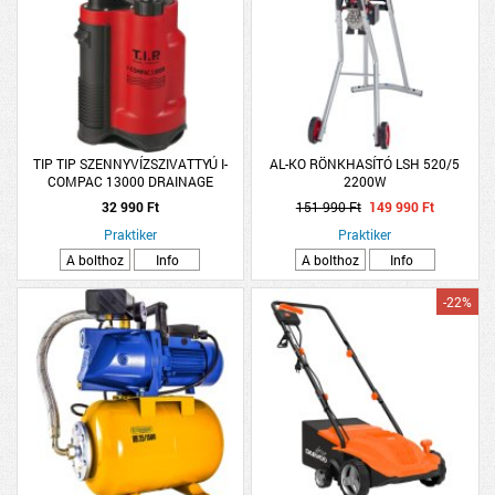
TIP TIP SZENNYVÍZSZIVATTYÚ I-
AL-KO RÖNKHASÍTÓ LSH 520/5
COMPAC 13000 DRAINAGE
2200W
INTEGRÁLT ÚSZÓKAPCSOLÓVAL
32 990 Ft
151 990 Ft
149 990 Ft
750W
Praktiker
Praktiker
A bolthoz
Info
A bolthoz
Info
-22%