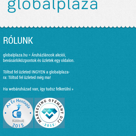
RÓLUNK
globalplaza.hu = Áruházláncok akciói,
bevásárlóközpontok és üzletek egy oldalon.
Töltsd fel üzleted INGYEN a globalplaza-
ra:
Töltsd fel üzleted még ma!
Ha webáruházad van, így tudsz felkerülni »