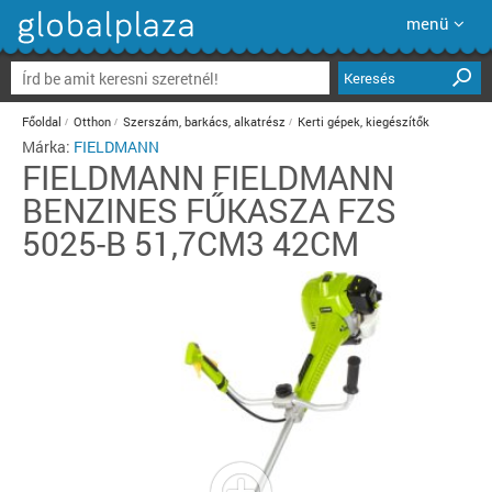
menü
Keresés
Főoldal
Otthon
Szerszám, barkács, alkatrész
Kerti gépek, kiegészítők
Márka:
FIELDMANN
FIELDMANN
FIELDMANN
BENZINES FŰKASZA FZS
5025-B 51,7CM3 42CM