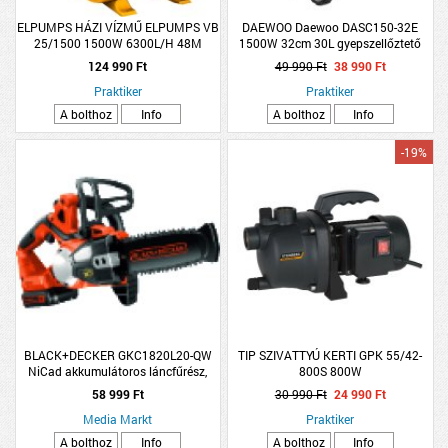
ELPUMPS HÁZI VÍZMŰ ELPUMPS VB
DAEWOO Daewoo DASC150-32E
25/1500 1500W 6300L/H 48M
1500W 32cm 30L gyepszellőztető
4,8BAR
124 990 Ft
49 990 Ft
38 990 Ft
Praktiker
Praktiker
A bolthoz
Info
A bolthoz
Info
-19%
BLACK+DECKER GKC1820L20-QW
TIP SZIVATTYÚ KERTI GPK 55/42-
NiCad akkumulátoros láncfűrész,
800S 800W
18V
58 999 Ft
30 990 Ft
24 990 Ft
Media Markt
Praktiker
A bolthoz
Info
A bolthoz
Info