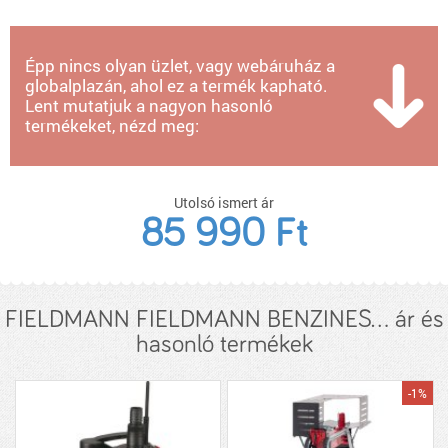
Épp nincs olyan üzlet, vagy webáruház a
globalplazán, ahol ez a termék kapható.
Lent mutatjuk a nagyon hasonló
termékeket, nézd meg:
Utolsó ismert ár
85 990 Ft
FIELDMANN FIELDMANN BENZINES... ár és
hasonló termékek
-1%