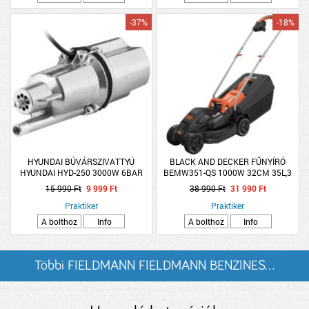
-37%
-18%
HYUNDAI BÚVÁRSZIVATTYÚ
BLACK AND DECKER FŰNYÍRÓ
HYUNDAI HYD-250 3000W 6BAR
BEMW351-QS 1000W 32CM 35L,3
EM.MAG:60M 1200L/H
MAGASSÁG,LEHAJTHATÓ
15 990 Ft
9 999 Ft
38 990 Ft
31 990 Ft
FOGANTYÚ
Praktiker
Praktiker
A bolthoz
Info
A bolthoz
Info
Többi FIELDMANN FIELDMANN BENZINES...
listázása