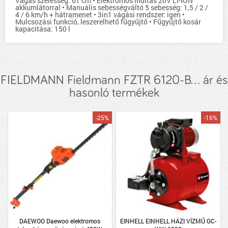
Vágás szélesség: 61 cm • Elektromos inditás 20V Li-ION
akkumlátorral • Manuális sebességváltó 5 sebesség: 1,5 / 2 /
4 / 6 km/h + hátramenet • 3in1 vágási rendszer: igen •
Mulcsozási funkció, leszerelhető fűgyűjtő • Fűgyűjtő kosár
kapacitása: 150 l
FIELDMANN Fieldmann FZTR 6120-B... ár és
hasonló termékek
-25%
-16%
DAEWOO Daewoo elektromos
EINHELL EINHELL HÁZI VÍZMŰ GC-