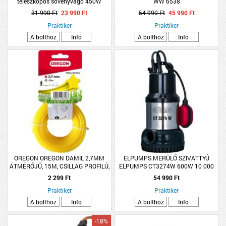
teleszkópos sövényvágó 450W
WW 6538
31 990 Ft
23 990 Ft
54 990 Ft
45 990 Ft
Praktiker
Praktiker
A bolthoz
Info
A bolthoz
Info
OREGON OREGON DAMIL 2,7MM
ELPUMPS MERÜLŐ SZIVATTYÚ
ÁTMÉRŐJŰ, 15M, CSILLAG PROFILÚ,
ELPUMPS CT3274W 600W 10 000
SÁRGA, FŰKASZÁHOZ
L/H 10M
2 299 Ft
54 990 Ft
Praktiker
Praktiker
A bolthoz
Info
A bolthoz
Info
-18%