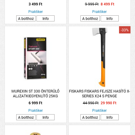
3 499 Ft
9 999 Ft
8 499 Ft
Praktiker
Praktiker
A bolthoz
Info
A bolthoz
Info
-33%
MUREXIN ST 330 ÖNTERÜLŐ
FISKARS FISKARS FEJSZE HASÍTÓ X-
ALJZATKIEGYENLÍTŐ 25KG
SERIES X24 S PENGE
6 999 Ft
44 990 Ft
29 990 Ft
Praktiker
Praktiker
A bolthoz
Info
A bolthoz
Info