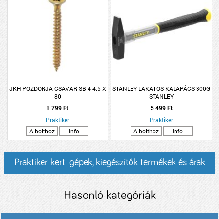
JKH POZDORJA CSAVAR SB-4 4.5 X
STANLEY LAKATOS KALAPÁCS 300G
80
STANLEY
1 799 Ft
5 499 Ft
Praktiker
Praktiker
A bolthoz
Info
A bolthoz
Info
Praktiker kerti gépek, kiegészítők termékek és árak
Hasonló kategóriák