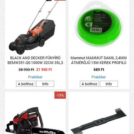
BLACK AND DECKER FŰNYÍRÓ
Mammut MAMMUT DAMIL 2,4MM
BEMW351-QS 1000W 32CM 35L,3
ÁTMÉRŐJŰ 15M KEREK PROFILÚ
MAGASSÁG,LEHAJTHATÓ
FŰKASZÁHOZ
38 990 Ft
31 990 Ft
689 Ft
FOGANTYÚ
Praktiker
Praktiker
A bolthoz
Info
A bolthoz
Info
-19%