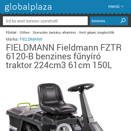
menü
Keresés
Főoldal
Otthon
Szerszám, barkács, alkatrész
Kerti gépek, kiegészítők
Márka:
FIELDMANN
FIELDMANN
Fieldmann FZTR
6120-B benzines fűnyíró
traktor 224cm3 61cm 150L