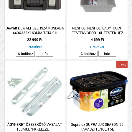
DeWalt DEWALT SZERSZÁMOSLÁDA
NESPOLI NESPOLI EASYTOUCH
440X332X163MM TSTAK II
FESTÉKVÖDÖR 16L FESTÉKHEZ
22 990 Ft
4 699 Ft
Praktiker
Praktiker
A bolthoz
Info
A bolthoz
Info
-15%
ÁGYKERET ÖSSZEKÖTŐ VASALAT
Supralux SUPRALUX SEASON 55
130MM, NIKKELEZETT
TAVASZI TENGER 5L