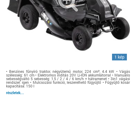
1 kép
• Benzines fűnyíró traktor, négyütemű motor, 224 cm³, 4.4 kW • Vágás
szélesség: 61 cm • Elektromos inditás 20V Li-ION akkumlátorral • Manuális
sebességváltó 5 sebesség: 1,5 / 2 / 4 / 6 km/h + hátramenet • 3in1 vágási
rendszer: igen • Mulcsozási funkció, leszerelhető fűgyűjtő • Fűgyűjtő kosár
kapacitása: 150 l
részletek...