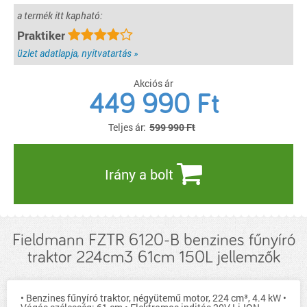
a termék itt kapható:
Praktiker
üzlet adatlapja, nyitvatartás »
Akciós ár
449 990
Ft
Teljes ár:
599 990 Ft
Irány a bolt
Fieldmann FZTR 6120-B benzines fűnyíró
traktor 224cm3 61cm 150L jellemzők
• Benzines fűnyíró traktor, négyütemű motor, 224 cm³, 4.4 kW •