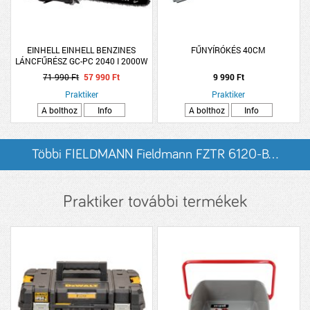
EINHELL EINHELL BENZINES
FŰNYÍRÓKÉS 40CM
LÁNCFŰRÉSZ GC-PC 2040 I 2000W
40CM
71 990 Ft
57 990 Ft
9 990 Ft
Praktiker
Praktiker
A bolthoz
Info
A bolthoz
Info
Többi FIELDMANN Fieldmann FZTR 6120-B...
listázása
Praktiker további termékek