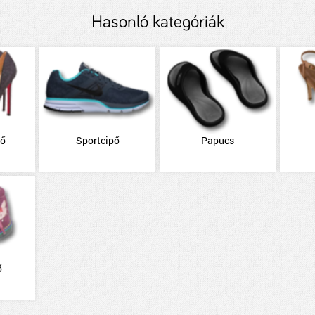
Hasonló kategóriák
pő
Sportcipő
Papucs
ő