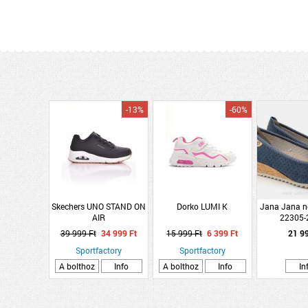
-13%
-60%
Skechers UNO STAND ON
Dorko LUMI K
Jana Jana női
AIR
22305-
39 999 Ft
34 999 Ft
15 999 Ft
6 399 Ft
21 9
Sportfactory
Sportfactory
A bolthoz
Info
A bolthoz
Info
In