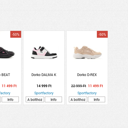
-50%
-50%
o BEAT
Dorko DALMA K
Dorko D-REX
11 499 Ft
14 999 Ft
22 999 Ft
11 499 Ft
factory
Sportfactory
Sportfactory
Info
A bolthoz
Info
A bolthoz
Info