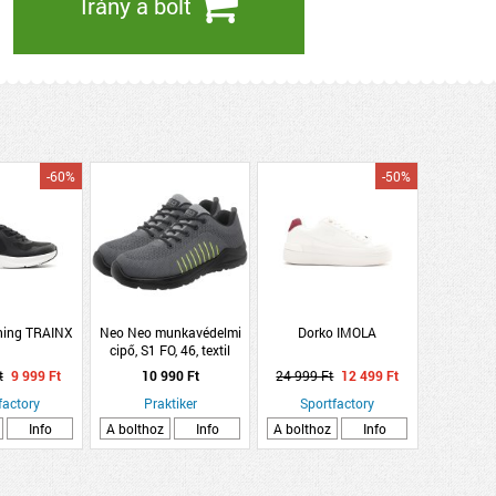
Irány a bolt
-60%
-50%
ning TRAINX
Neo Neo munkavédelmi
Dorko IMOLA
cipő, S1 FO, 46, textil
felsőrész, acélbetét,
t
9 999 Ft
10 990 Ft
24 999 Ft
12 499 Ft
csúszásmentes talp
factory
Praktiker
Sportfactory
Info
A bolthoz
Info
A bolthoz
Info