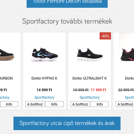
Többi Filmore Decon listázása
Sportfactory további termékek
-40%
BOURBON
Dorko HYPNO K
Dorko ULTRALIGHT K
Dork
99 Ft
14 999 Ft
19 999 Ft
11 999 Ft
22 999 Ft
actory
Sportfactory
Sportfactory
Sport
Info
A bolthoz
Info
A bolthoz
Info
A bolthoz
Sportfactory utcai cipő termékek és árak