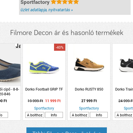
Sportfactory
üzlet adatlapja, nyitvatartás »
Filmore Decon ár és hasonló termékek
-40%
 cipő - 8-8-
Dorko Football GRIP TF
Dorko RUSTY 850
Dorko Trai
20-846
90 Ft
19 999 Ft
11 999 Ft
27 999 Ft
24 999 F
Sportfactory
Sportfactory
Sport
fo
A bolthoz
Info
A bolthoz
Info
A bolthoz