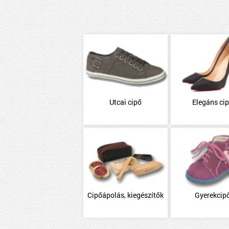
Utcai cipő
Elegáns ci
Cipőápolás, kiegészítők
Gyerekcip