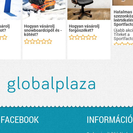
Hatalmas
szezonköz
leértékelé
Sportfacto
árolj
Hogyan vásárolj
Hogyan vásárolj
Újabb akci
ot?
snowboardcipőt és -
forgószéket?
Titeket a
kötést?
Sportfacto
FACEBOOK
INFORMÁCIÓ