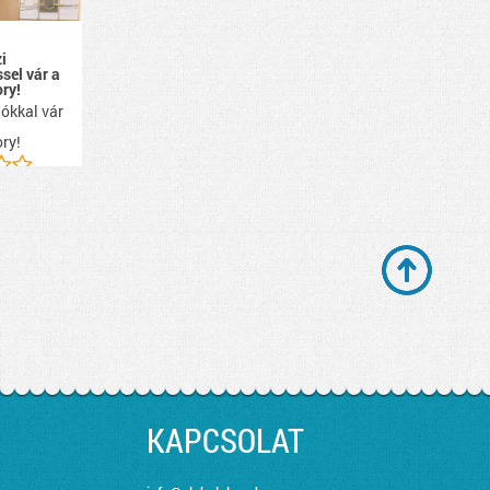
i
ssel vár a
ry!
ókkal vár
ry!
KAPCSOLAT