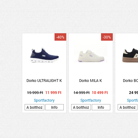
-40%
-30%
Dorko ULTRALIGHT K
Dorko MILA K
Dorko 
19 999 Ft
11 999 Ft
14 999 Ft
10 499 Ft
24 9
Sportfactory
Sportfactory
Sportf
A bolthoz
Info
A bolthoz
Info
A bolthoz