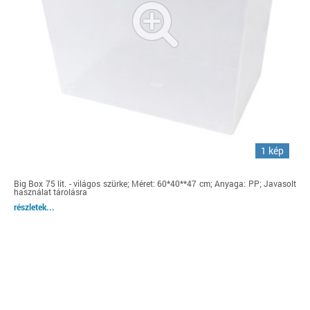
1 kép
Big Box 75 lit. - világos szürke; Méret: 60*40**47 cm; Anyaga: PP; Javasolt
használat tárolásra
részletek...