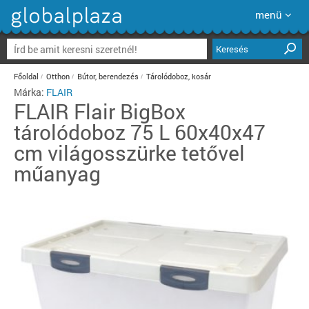
menü
Keresés
Főoldal
Otthon
Bútor, berendezés
Tárolódoboz, kosár
Márka:
FLAIR
FLAIR
Flair BigBox
tárolódoboz 75 L 60x40x47
cm világosszürke tetővel
műanyag