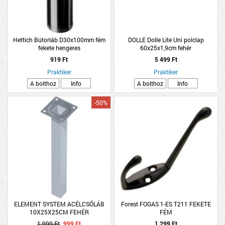
Hettich Bútorláb D30x100mm fém
DOLLE Dolle Lite Uni polclap
fekete hengeres
60x25x1,9cm fehér
919 Ft
5 499 Ft
Praktiker
Praktiker
A bolthoz
Info
A bolthoz
Info
-50%
ELEMENT SYSTEM ACÉLCSŐLÁB
Forest FOGAS 1-ES T211 FEKETE
10X25X25CM FEHÉR
FÉM
1 999 Ft
999 Ft
1 299 Ft