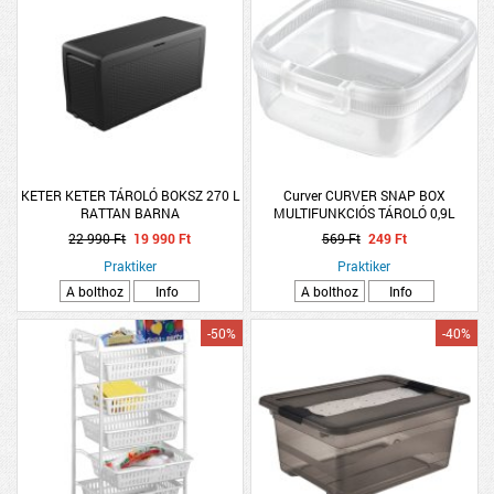
KETER KETER TÁROLÓ BOKSZ 270 L
Curver CURVER SNAP BOX
RATTAN BARNA
MULTIFUNKCIÓS TÁROLÓ 0,9L
MŰANYAG
22 990 Ft
19 990 Ft
569 Ft
249 Ft
Praktiker
Praktiker
A bolthoz
Info
A bolthoz
Info
-50%
-40%