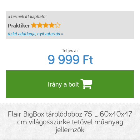
a termék itt kapható:
Praktiker
üzlet adatlapja, nyitvatartás »
Teljes ár
9 999
Ft
Irány a bolt
Flair BigBox tárolódoboz 75 L 60x40x47
cm világosszürke tetővel műanyag
jellemzők