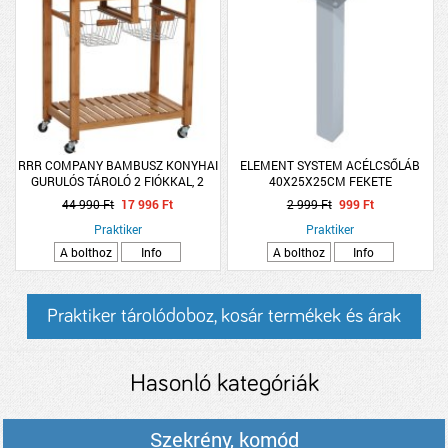
RRR COMPANY BAMBUSZ KONYHAI
ELEMENT SYSTEM ACÉLCSŐLÁB
GURULÓS TÁROLÓ 2 FIÓKKAL, 2
40X25X25CM FEKETE
KOSÁRRAL 69X88X42CM
44 990 Ft
17 996 Ft
2 999 Ft
999 Ft
Praktiker
Praktiker
A bolthoz
Info
A bolthoz
Info
Praktiker tárolódoboz, kosár termékek és árak
Hasonló kategóriák
Szekrény, komód