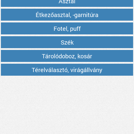
Asztal
Étkezőasztal, -garnitúra
Fotel, puff
Szék
Tárolódoboz, kosár
Térelválasztó, virágállvány