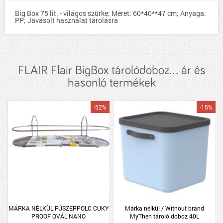
Big Box 75 lit. - világos szürke; Méret: 60*40**47 cm; Anyaga:
PP; Javasolt használat tárolásra
FLAIR Flair BigBox tárolódoboz... ár és
hasonló termékek
-52%
-15%
MÁRKA NÉLKÜL FŰSZERPOLC CUKY
Márka nélkül / Without brand
PROOF OVÁL NANO
MyThen tároló doboz 40L