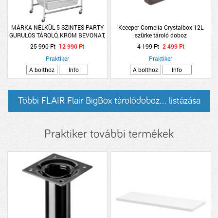
MÁRKA NÉLKÜL 5-SZINTES PARTY
Keeeper Cornelia Crystalbox 12L
GURULÓS TÁROLÓ, KRÓM BEVONAT,
szürke tároló doboz
MŰANYAG TÁLCA, 47X32X90CM
25 990 Ft
12 990 Ft
4 199 Ft
2 499 Ft
Praktiker
Praktiker
A bolthoz
Info
A bolthoz
Info
Többi FLAIR Flair BigBox tárolódoboz... listázása
Praktiker további termékek