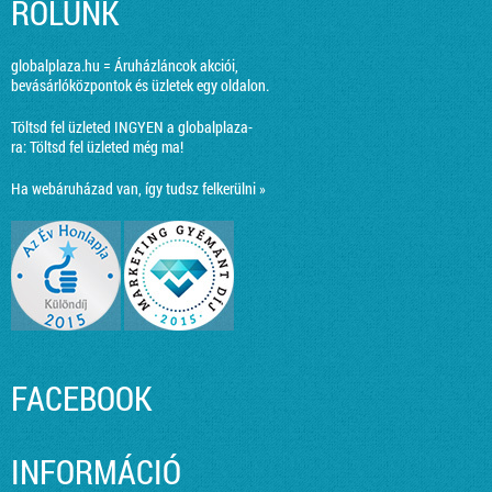
RÓLUNK
globalplaza.hu = Áruházláncok akciói,
bevásárlóközpontok és üzletek egy oldalon.
Töltsd fel üzleted INGYEN a globalplaza-
ra:
Töltsd fel üzleted még ma!
Ha webáruházad van, így tudsz felkerülni »
FACEBOOK
INFORMÁCIÓ