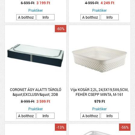
BEVONAT,KRÓMOZOTT ACÉL
38x39,5x34cm kék-fekete műanyag
6 599 Ft
3 199 Ft
4 999 Ft
4 249 Ft
38X13X15CM
Praktiker
Praktiker
A bolthoz
Info
A bolthoz
Info
-60%
CORONET ÁGY ALATTI TÁROLÓ
Vija KOSÁR 2,2L, 24,5X19,5X6,5CM,
&quot;EXCLUSIV&quot; 2DB
FEHÉR CSEPP MINTA, M-161
105X16X45CM
8 999 Ft
3 599 Ft
979 Ft
Praktiker
Praktiker
A bolthoz
Info
A bolthoz
Info
-13%
-56%