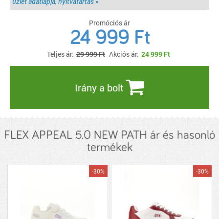
üzlet adatlapja, nyitvatartás »
Promóciós ár
24 999 Ft
Teljes ár:
29 999 Ft
Akciós ár:
24 999
Ft
Irány a bolt
FLEX APPEAL 5.0 NEW PATH ár és hasonló
termékek
-30%
-30%