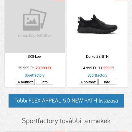
SK8-Low
Dorko ZENITH
29 999 Ft
23 999 Ft
14 999 Ft
11 999 Ft
Sportfactory
Sportfactory
A bolthoz
Info
A bolthoz
Info
Többi FLEX APPEAL 5.0 NEW PATH listázása
Sportfactory további termékek