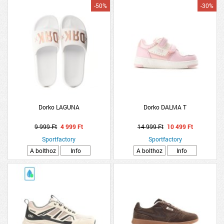
-50%
-30%
Dorko LAGUNA
Dorko DALMA T
9 999 Ft
4 999 Ft
14 999 Ft
10 499 Ft
Sportfactory
Sportfactory
A bolthoz
Info
A bolthoz
Info