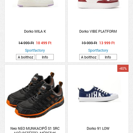
Dorko MILA K
Dorko VIBE PLATFORM
14 999 Ft
10 499 Ft
19 999 Ft
13 999 Ft
Sportfactory
Sportfactory
A bolthoz
Info
A bolthoz
Info
-40%
Neo NEO MUNKACIPŐ S1 SRC
Dorko 91 LOW