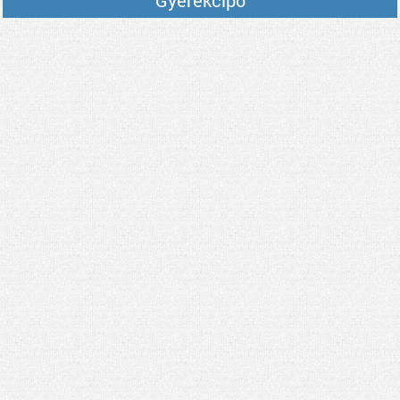
Gyerekcipő