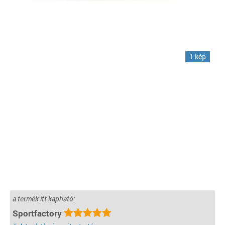
1 kép
a termék itt kapható:
Sportfactory