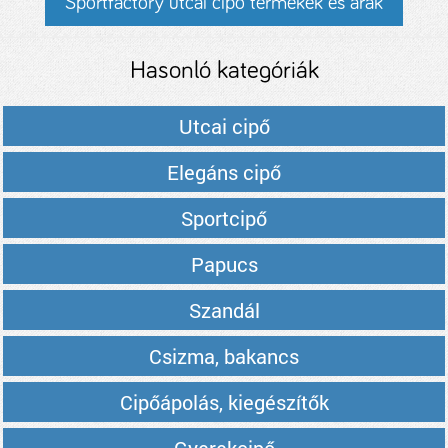
Sportfactory utcai cipő termékek és árak
Hasonló kategóriák
Utcai cipő
Elegáns cipő
Sportcipő
Papucs
Szandál
Csizma, bakancs
Cipőápolás, kiegészítők