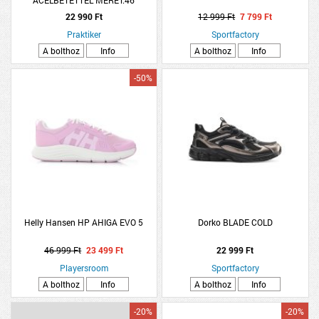
ACÉLBETÉTTEL MÉRET:46
22 990 Ft
12 999 Ft
7 799 Ft
Praktiker
Sportfactory
A bolthoz
Info
A bolthoz
Info
-50%
Helly Hansen HP AHIGA EVO 5
Dorko BLADE COLD
46 999 Ft
23 499 Ft
22 999 Ft
Playersroom
Sportfactory
A bolthoz
Info
A bolthoz
Info
-20%
-20%