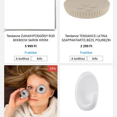
Tendance ZUHANYFÜGGÖNY RÚD
Tendance TENDANCE LATINA
80X80CM SAROK KRÓM
SZAPPANTARTÓ, BÉZS, POLIREZIN
ROZSDAMENTES ACÉL
5 999 Ft
2 299 Ft
Praktiker
Praktiker
A bolthoz
Info
A bolthoz
Info
-29%