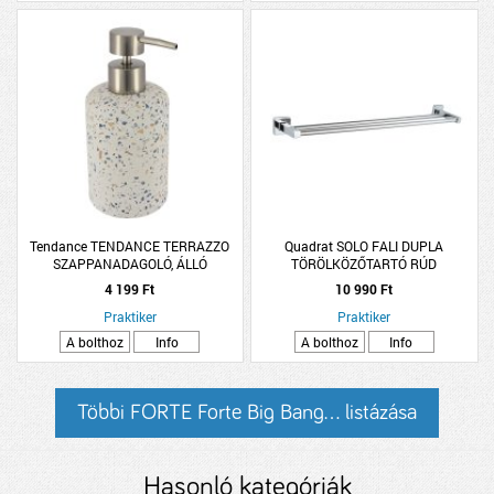
Tendance TENDANCE TERRAZZO
Quadrat SOLO FALI DUPLA
SZAPPANADAGOLÓ, ÁLLÓ
TÖRÖLKÖZŐTARTÓ RÚD
KRÓMOZOTT FÉM
4 199 Ft
10 990 Ft
Praktiker
Praktiker
A bolthoz
Info
A bolthoz
Info
Többi FORTE Forte Big Bang... listázása
Hasonló kategóriák