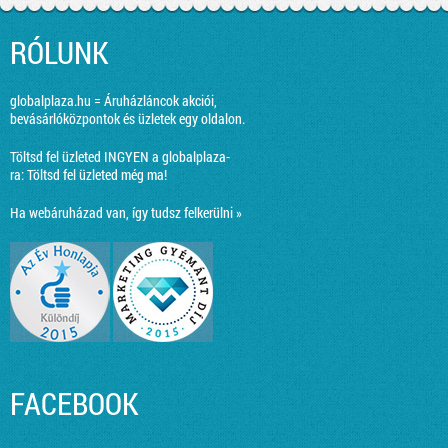
RÓLUNK
globalplaza.hu = Áruházláncok akciói,
bevásárlóközpontok és üzletek egy oldalon.
Töltsd fel üzleted INGYEN a globalplaza-
ra:
Töltsd fel üzleted még ma!
Ha webáruházad van, így tudsz felkerülni »
FACEBOOK