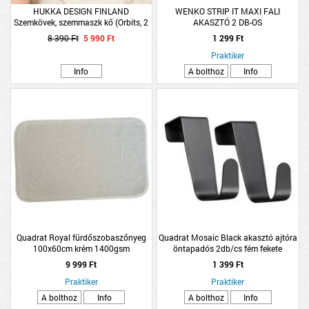
HUKKA DESIGN FINLAND
WENKO STRIP IT MAXI FALI
Szemkövek, szemmaszk kő (Orbits, 2
AKASZTÓ 2 DB-OS
db/csomag)
8 390 Ft
5 990 Ft
1 299 Ft
Praktiker
Info
A bolthoz
Info
Quadrat Royal fürdőszobaszőnyeg
Quadrat Mosaic Black akasztó ajtóra
100x60cm krém 1400gsm
öntapadós 2db/cs fém fekete
9 999 Ft
1 399 Ft
Praktiker
Praktiker
A bolthoz
Info
A bolthoz
Info