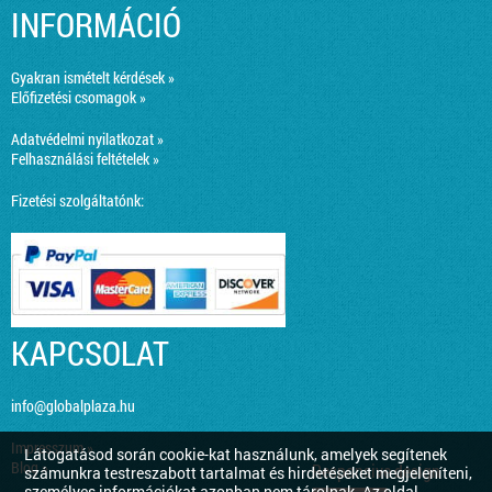
INFORMÁCIÓ
Gyakran ismételt kérdések »
Előfizetési csomagok »
Adatvédelmi nyilatkozat »
Felhasználási feltételek »
Fizetési szolgáltatónk:
KAPCSOLAT
info@globalplaza.hu
Impresszum »
Látogatásod során cookie-kat használunk, amelyek segítenek
Blog »
Responsive design
számunkra testreszabott tartalmat és hirdetéseket megjeleníteni,
személyes információkat azonban nem tárolnak. Az oldal