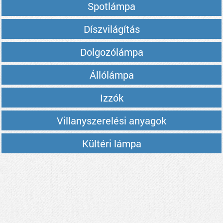
Spotlámpa
Díszvilágítás
Dolgozólámpa
Állólámpa
Izzók
Villanyszerelési anyagok
Kültéri lámpa