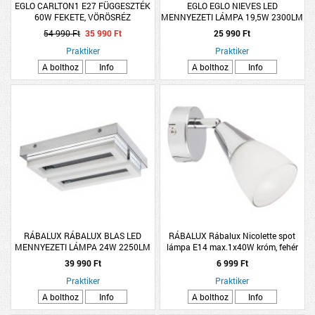
EGLO CARLTON1 E27 FÜGGESZTÉK
EGLO EGLO NIEVES LED
60W FEKETE, VÖRÖSRÉZ
MENNYEZETI LÁMPA 19,5W 2300LM
FÉNYFORRÁS NÉLKÜL
3000K IP20 41CM FEHÉR-ARANY
54 990 Ft
35 990 Ft
25 990 Ft
Praktiker
Praktiker
A bolthoz
Info
A bolthoz
Info
RÁBALUX RÁBALUX BLAS LED
RÁBALUX Rábalux Nicolette spot
MENNYEZETI LÁMPA 24W 2250LM
lámpa E14 max.1x40W króm, fehér
4000K IP44 30X23CM METAL KRÓM
üveg burával, fényforrás nélkül
39 990 Ft
6 999 Ft
Praktiker
Praktiker
A bolthoz
Info
A bolthoz
Info