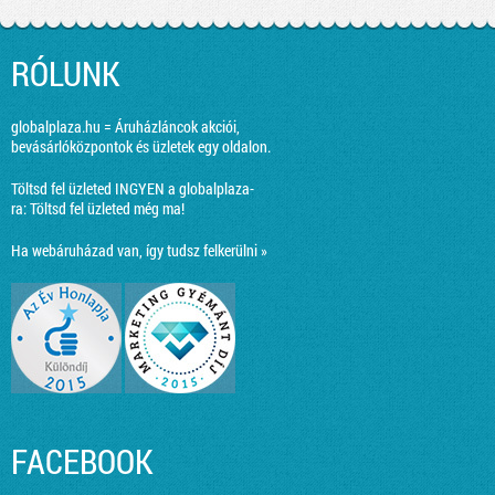
RÓLUNK
globalplaza.hu = Áruházláncok akciói,
bevásárlóközpontok és üzletek egy oldalon.
Töltsd fel üzleted INGYEN a globalplaza-
ra:
Töltsd fel üzleted még ma!
Ha webáruházad van, így tudsz felkerülni »
FACEBOOK