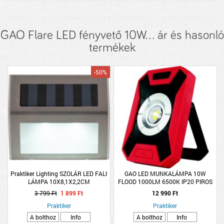
GAO Flare LED fényvető 10W... ár és hasonló
termékek
-50%
Praktiker Lighting SZOLÁR LED FALI
GAO LED MUNKALÁMPA 10W
LÁMPA 10X8,1X2,2CM
FLOOD 1000LM 6500K IP20 PIROS
ROZSDAMENTES ACÉL, MŰANYAG
FEKETE
3 799 Ft
1 899 Ft
12 990 Ft
2DB/CSOMAG
Praktiker
Praktiker
A bolthoz
Info
A bolthoz
Info