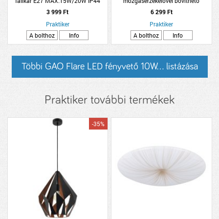
falikar E27 MAX.15W/20W IP44
mozgásérzékelővel bővíthető
felfelé álló 22x17x32,5cm bronz
gyorscsatlatkozós LED reflektor
3 999 Ft
6 299 Ft
Praktiker
Praktiker
A bolthoz
Info
A bolthoz
Info
Többi GAO Flare LED fényvető 10W... listázása
Praktiker további termékek
-35%