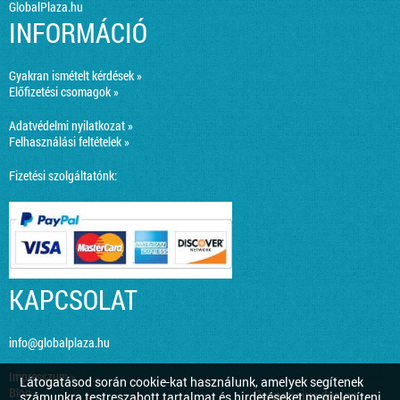
GlobalPlaza.hu
INFORMÁCIÓ
Gyakran ismételt kérdések »
Előfizetési csomagok »
Adatvédelmi nyilatkozat »
Felhasználási feltételek »
Fizetési szolgáltatónk:
KAPCSOLAT
info@globalplaza.hu
Impresszum »
Látogatásod során cookie-kat használunk, amelyek segítenek
Blog »
Responsive design
számunkra testreszabott tartalmat és hirdetéseket megjeleníteni,