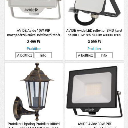
AVIDE Avide 10W PIR
AVIDE Avide LED reflektor SMD keret
mozgásérzékelővel bővíthető fehér
nélkül 10W NW 900lm 4000K IP65
LED reflektor
13,2x8,3x2,8cm
2 499 Ft
3 099 Ft
Praktiker
Praktiker
A bolthoz
Info
A bolthoz
Info
Praktiker Lighting Praktiker kültéri
AVIDE Avide 30W PIR