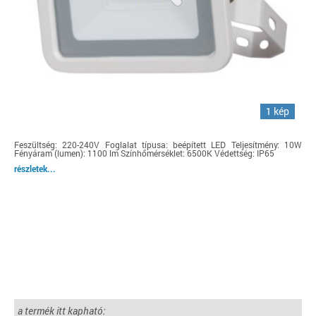
1 kép
Feszültség: 220-240V Foglalat típusa: beépített LED Teljesítmény: 10W
Fényáram (lumen): 1100 lm Színhőmérséklet: 6500K Védettség: IP65
részletek...
a termék itt kapható: