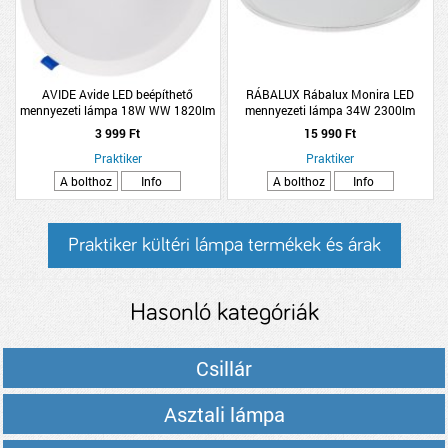
AVIDE Avide LED beépíthető
RÁBALUX Rábalux Monira LED
mennyezeti lámpa 18W WW 1820lm
mennyezeti lámpa 34W 2300lm
3000K IP20 D:22cm H:2,7cm
3000-6500K D39cm fehér, fekete,
3 999 Ft
15 990 Ft
műanyag
csillogó
Praktiker
Praktiker
A bolthoz
Info
A bolthoz
Info
Praktiker kültéri lámpa termékek és árak
Hasonló kategóriák
Csillár
Asztali lámpa