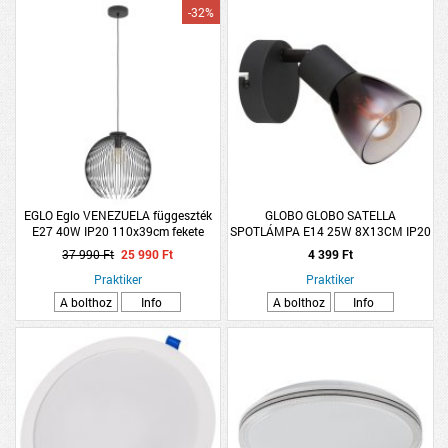
-32%
EGLO Eglo VENEZUELA függeszték
GLOBO GLOBO SATELLA
E27 40W IP20 110x39cm fekete
SPOTLÁMPA E14 25W 8X13CM IP20
MATT FEKETE, FÜSTSZÍNŰ
37 990 Ft
25 990 Ft
4 399 Ft
ÜVEGBÚRA
Praktiker
Praktiker
A bolthoz
Info
A bolthoz
Info