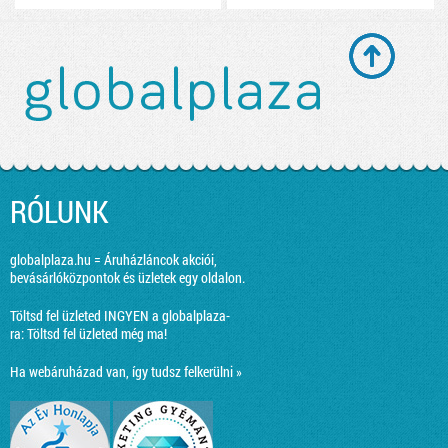
RÓLUNK
globalplaza.hu = Áruházláncok akciói,
bevásárlóközpontok és üzletek egy oldalon.
Töltsd fel üzleted INGYEN a globalplaza-
ra:
Töltsd fel üzleted még ma!
Ha webáruházad van, így tudsz felkerülni »