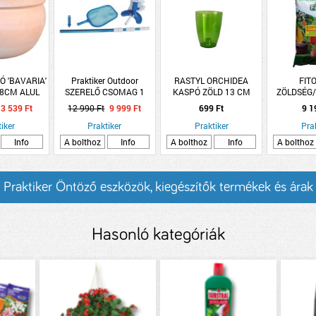
Ó 'BAVARIA'
Praktiker Outdoor
RASTYL ORCHIDEA
FITO
18CM ALUL
SZERELŐ CSOMAG 1
KASPÓ ZÖLD 13 CM
ZÖLDSÉG
ZTOTT
LESZEDŐ HÁLÓ 3X60 CM,
VÍZTISZTA
MŰTRÁ
3 539 Ft
12 990 Ft
9 999 Ft
699 Ft
9 1
ALU NYÉL,1 HŐMÉRŐ,1
iker
MEDENCE PORSZÍVÓ
Praktiker
Praktiker
Pra
Info
A bolthoz
Info
A bolthoz
Info
A bolthoz
Praktiker Öntöző eszközök, kiegészítők termékek és árak
Hasonló kategóriák