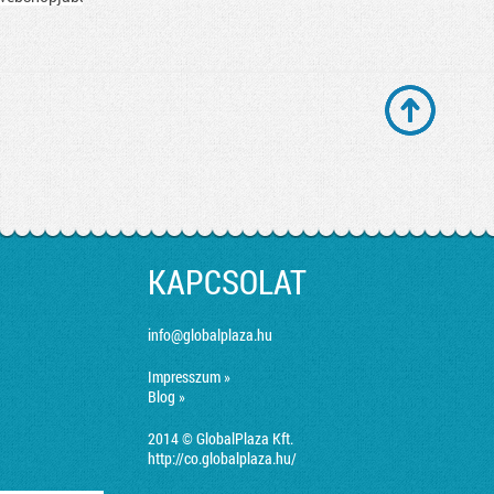
emet
z, amire
séged
KAPCSOLAT
info@globalplaza.hu
Impresszum »
Blog »
2014 © GlobalPlaza Kft.
http://co.globalplaza.hu/