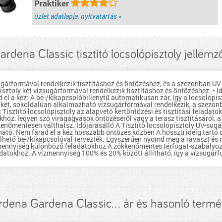
Praktiker
nélkül. Állítható vízmennyiség különböző feladatokhoz A
zökkenőmentes térfogat-szabályozás lehetővé teszi a víz
áramlásának gyors és egyszerű módosítását a különböző
üzlet adatlapja, nyitvatartás »
feladatokhoz. A vízmennyiség 100% és 20% között állítható, így a
vízsugárforma lágyabbá válik.
részletek...
ardena Classic tisztító locsolópisztoly jellemz
ugárformával rendelkezik tisztításhoz és öntözéshez, és a szezonban UV- 
isztoly két vízsugárformával rendelkezik tisztításhoz és öntözéshez. • Id
d el a kéz: A be-/kikapcsolóbillenytű automatikusan zár, így a locsolópis
két, sokoldalúan alkalmazható vízsugárformával rendelkezik, a szezonba
 Tisztító locsolópisztoly az alapvető kertöntözési és tisztítási feladato
z, legyen szó virágágyások öntözéséről vagy a terasz tisztításáról, a
nőmentesen válthatsz. Időjárásálló A Tisztító locsolópisztoly UV-sugárz
tó. Nem fárad el a kéz hosszabb öntözés közben A hosszú ideig tartó ön
elhető be-/kikapcsolóval tervezték. Egyszerűen nyomd meg a ravaszt és r
ízmennyiség különböző feladatokhoz A zökkenőmentes térfogat-szabályoz
atokhoz. A vízmennyiség 100% és 20% között állítható, így a vízsugárf
dena Gardena Classic... ár és hasonló term