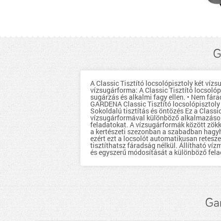
G
A Classic Tisztító locsolópisztoly két vízs
vízsugárforma: A Classic Tisztító locsolóp
sugárzás és alkalmi fagy ellen. • Nem fára
GARDENA Classic Tisztító locsolópisztoly 
Sokoldalú tisztítás és öntözés Ez a Classic
vízsugárformával különböző alkalmazásokho
feladatokat. A vízsugárformák között zökke
a kertészeti szezonban a szabadban hagyha
ezért ezt a locsolót automatikusan retesz
tisztíthatsz fáradság nélkül. Állítható v
és egyszerű módosítását a különböző felad
Gar