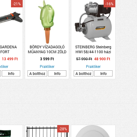
-21%
-16%
 GARDENA
BÖRDY VÍZADAGOLÓ
STEINBERG Steinberg
FORT
MŰANYAG 10CM ZÖLD
HWI 58/44-1100 házi
GESŐZTETŐ
BÖRDY
vízmű inox 1100W
13 499 Ft
3 599 Ft
57 990 Ft
48 900 Ft
ZOOM S
3500L/H
ktiker
Praktiker
Praktiker
Info
A bolthoz
Info
A bolthoz
Info
-28%