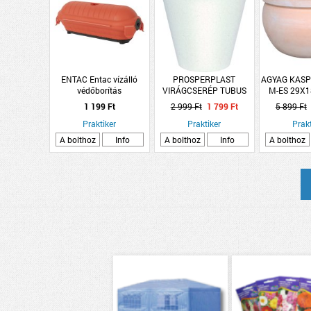
ENTAC Entac vízálló
PROSPERPLAST
AGYAG KASP
védőborítás
VIRÁGCSERÉP TUBUS
M-ES 29X
hosszabbítókhoz IP44
ECO WOOD MŰANYAG
LUKAS
1 199 Ft
2 999 Ft
1 799 Ft
5 899 Ft
25X23,3CM FEHÉR
Praktiker
Praktiker
Prakt
A bolthoz
Info
A bolthoz
Info
A bolthoz