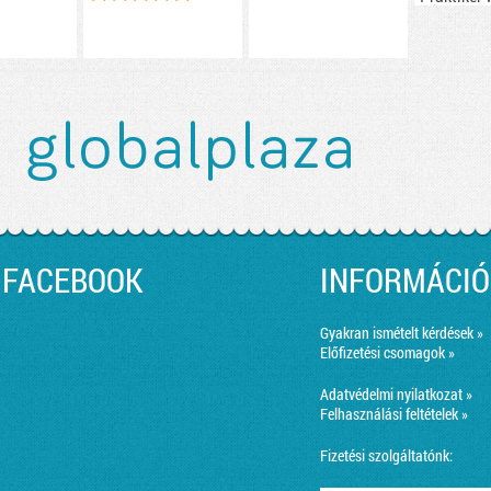
minden el
megtaláls
csak szük
lehet.
FACEBOOK
INFORMÁCIÓ
Gyakran ismételt kérdések »
Előfizetési csomagok »
Adatvédelmi nyilatkozat »
Felhasználási feltételek »
Fizetési szolgáltatónk: