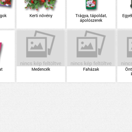
agok
Kerti növény
Trágya, tápoldat,
Egyéb
ápolószerek
at
Medencék
Faházak
Önt