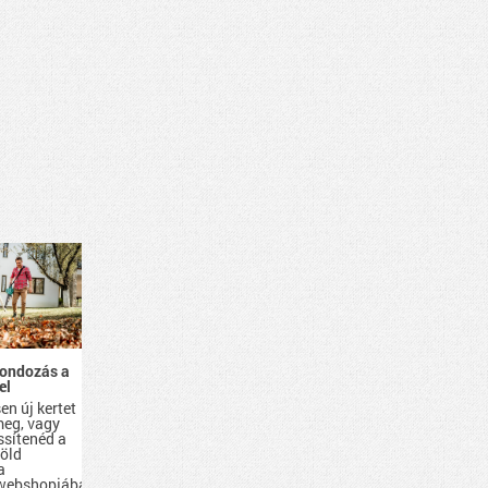
gondozás a
el
en új kertet
eg, vagy
issítenéd a
zöld
a
 webshopjában