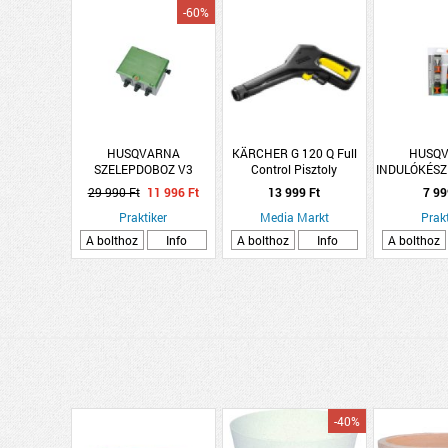
-60%
HUSQVARNA
KÄRCHER G 120 Q Full
HUSQ
SZELEPDOBOZ V3
Control Pisztoly
INDULÓKÉSZ
SZELEP NÉLKÜL
26438230
*200
29 990 Ft
11 996 Ft
13 999 Ft
7 99
Praktiker
Media Markt
Prakt
A bolthoz
Info
A bolthoz
Info
A bolthoz
-40%