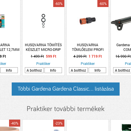
-60%
-60%
VARNA
HUSQVARNA TÖMÍTÉS
HUSQVARNA
Gardena
LET 12,7MM
KÉSZLET MICRO-DRIP
TÖMLŐELEM PROFI
COM
630*
PROFI RENDSZER
SYSTEM
NÉGYSZÖ
9 Ft
1 499 Ft
599 Ft
4 299 Ft
1 719 Ft
16 990 Ft
AQUA
iker
Praktiker
Praktiker
Pra
Info
A bolthoz
Info
A bolthoz
Info
A bolthoz
Többi Gardena Gardena Classic... listázása
Praktiker további termékek
-40%
-23%