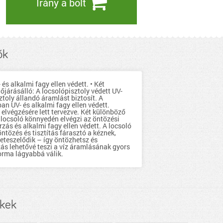
Irány a bolt
ők
és alkalmi fagy ellen védett. • Két
őjárásálló: A locsolópisztoly védett UV-
ztoly állandó áramlást biztosít. A
n UV- és alkalmi fagy ellen védett.
k elvégzésére lett tervezve. Két különböző
 locsoló könnyedén elvégzi az öntözési
ás és alkalmi fagy ellen védett. A locsoló
tözés és tisztítás fárasztó a kéznek,
eteszelődik – így öntözhetsz és
ás lehetővé teszi a víz áramlásának gyors
orma lágyabbá válik.
ékek