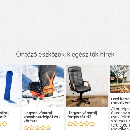
Öntöző eszközök, kiegészítők hírek
Őszi kert
Praktikerr
Akár teljes
álmodsz m
árolj
Hogyan vásárolj
Hogyan vásárolj
csak felfr
ot?
snowboardcipőt és -
forgószéket?
szeretett 
kötést?
területed, 
Praktiker