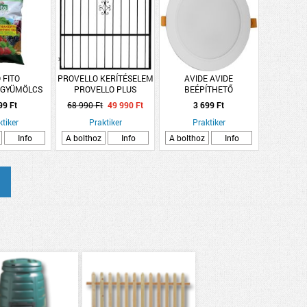
 FITO
PROVELLO KERÍTÉSELEM
AVIDE AVIDE
/GYÜMÖLCS
PROVELLO PLUS
BEÉPÍTHETŐ
GYA 5KG
NAGYKAPU BAL
MENNYEZETI LÁMPA LED
99 Ft
68 990 Ft
49 990 Ft
3 699 Ft
HORGANYZOTT
18W 1900LM 4000K NW
ktiker
FEK.1500X1500X30MM
Praktiker
KEREK MŰANYAG
Praktiker
Info
A bolthoz
Info
A bolthoz
Info