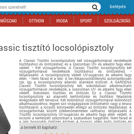
belépés
MŰSZAKI
OTTHON
IRODA
SPORT
SZOLGÁLTATÁS
ssic tisztító locsolópisztoly
ka
yógyszertár
csálnivaló
Sport akciók
Építkezés
Fitneszközpont
Biztonságtechnika
kciók
a
, gördeszka, roller
ék
mékek, sütemények
Szolgáltatás akciók
Szerszám, barkács, alkatrész
Kocsmasport
Ünnepi dekoráció
A Classic Tisztító locsolópisztoly két vízsugárformával rendelkezik
tító, parkolás
s ital
Iskolakezdés, papír, írószer
Motor
Fűtés
tisztításhoz és öntözéshez, és a szezonban UV- és alkalmi fagy ellen
védett. • Két vízsugárforma: A Classic Tisztító locsolópisztoly két
ás akciók
k
l
Háziállatok
Autó
vízsugárformával rendelkezik tisztításhoz és öntözéshez. •
Időjárásálló: A locsolópisztoly védett UV-sugárzás és alkalmi fagy
ellen. • Nem fárad el a kéz: A be-/kikapcsolóbillenytű automatikusan
iók
Bébi
Ingatlan
zár, így a locsolópisztoly állandó áramlást biztosít. A GARDENA
Classic Tisztító locsolópisztoly két, sokoldalúan alkalmazható
ók
Gyógyászati segédeszköz
vízsugárformával rendelkezik, a szezonban UV- és alkalmi fagy ellen
védett. Sokoldalú tisztítás és öntözés Ez a Classic Tisztító
Regisztrálj az oldalunkra INGYEN itt ››
locsolópisztoly az alapvető kertöntözési és tisztítási feladatok
elvégzésére lett tervezve. Két különböző vízsugárformával különböző
Regisztrálj az oldalunkra INGYEN itt ››
Regisztrálj az oldalunkra INGYEN itt ››
Regisztrálj az oldalunkra INGYEN itt ››
Regisztrálj az oldalunkra INGYEN itt ››
Regisztrálj az oldalunkra INGYEN itt ››
Regisztrálj az oldalunkra INGYEN itt ››
alkalmazásokhoz, legyen szó virágágyások öntözéséről vagy a terasz
tisztításáról, a locsoló könnyedén elvégzi az öntözési feladatokat. A
Regisztrálj az oldalunkra INGYEN itt ››
vízsugárformák között zökkenőmentesen válthatsz. Időjárásálló A
Tisztító locsolópisztoly UV-sugárzás és alkalmi fagy ellen védett. A
locsoló a kertészeti szezonban a szabadban hagyható. Nem fárad el
a kéz hosszabb öntözés közben A hosszú ideig tartó öntözés és
tisztítás fárasztó a kéznek, ezért ezt a locsolót automatikusan
a termék itt kapható:
reteszelhető be-/kikapcsolóval tervezték. Egyszerűen nyomd meg a
ravaszt és reteszelődik – így öntözhetsz és tisztíthatsz fáradság