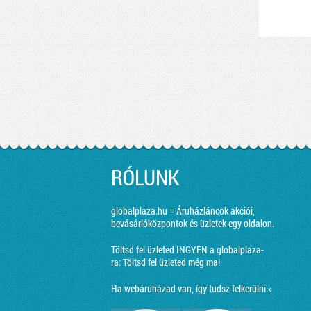
RÓLUNK
globalplaza.hu = Áruházláncok akciói,
bevásárlóközpontok és üzletek egy oldalon.
Töltsd fel üzleted INGYEN a globalplaza-
ra:
Töltsd fel üzleted még ma!
Ha webáruházad van, így tudsz felkerülni »