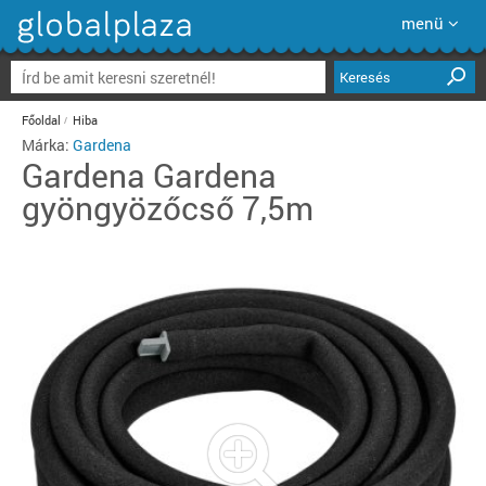
menü
Keresés
Főoldal
Hiba
Márka:
Gardena
Gardena
Gardena
gyöngyözőcső 7,5m