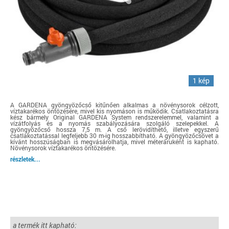
1 kép
A GARDENA gyöngyözőcső kitűnően alkalmas a növénysorok célzott,
víztakarékos öntözésére, mivel kis nyomáson is működik. Csatlakoztatásra
kész bármely Original GARDENA System rendszerelemmel, valamint a
vízátfolyás és a nyomás szabályozására szolgáló szelepekkel. A
gyöngyözőcső hossza 7,5 m. A cső lerövidíthető, illetve egyszerű
csatlakoztatással legfeljebb 30 m-ig hosszabbítható. A gyöngyözőcsövet a
kívánt hosszúságban is megvásárolhatja, mivel méteráruként is kapható.
Növénysorok víztakarékos öntözésére.
részletek...
a termék itt kapható: