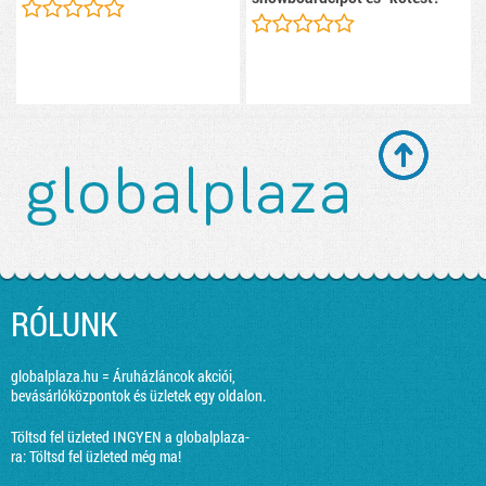
RÓLUNK
globalplaza.hu = Áruházláncok akciói,
bevásárlóközpontok és üzletek egy oldalon.
Töltsd fel üzleted INGYEN a globalplaza-
ra:
Töltsd fel üzleted még ma!