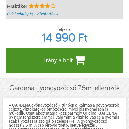
Praktiker
üzlet adatlapja, nyitvatartás »
Teljes ár
14 990
Ft
Irány a bolt
Gardena gyöngyözőcső 7,5m jellemzők
A GARDENA gyöngyözőcső kitűnően alkalmas a növénysorok
célzott, víztakarékos öntözésére, mivel kis nyomáson is
működik. Csatlakoztatásra kész bármely Original GARDENA
System rendszerelemmel, valamint a vízátfolyás és a nyomás
szabályozására szolgáló szelepekkel. A gyöngyözőcső
hossza 7,5 m. A cső lerövidíthető, illetve egyszerű