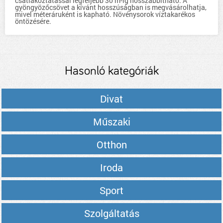
csatlakoztatással legfeljebb 30 m-ig hosszabbítható. A
gyöngyözőcsövet a kívánt hosszúságban is megvásárolhatja,
mivel méteráruként is kapható. Növénysorok víztakarékos
öntözésére.
Hasonló kategóriák
Divat
Műszaki
Otthon
Iroda
Sport
Szolgáltatás