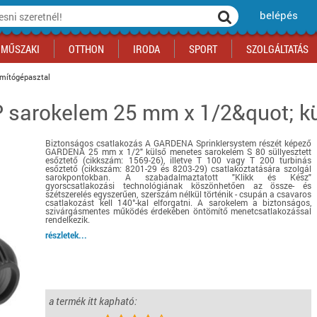
belépés
MŰSZAKI
OTTHON
IRODA
SPORT
SZOLGÁLTATÁS
ámítógépasztal
 sarokelem 25 mm x 1/2&quot; kü
ka
yógyszertár
csálnivaló
Sport akciók
Építkezés
Fitneszközpont
Biztonságtechnika
kciók
a
, gördeszka, roller
ék
mékek, sütemények
Szolgáltatás akciók
Szerszám, barkács, alkatrész
Kocsmasport
Ünnepi dekoráció
Biztonságos csatlakozás A GARDENA Sprinklersystem részét képező
tító, parkolás
s ital
Iskolakezdés, papír, írószer
Motor
Fűtés
GARDENA 25 mm x 1/2" külső menetes sarokelem S 80 süllyesztett
esőztető (cikkszám: 1569-26), illetve T 100 vagy T 200 turbinás
ás akciók
k
l
Háziállatok
Autó
esőztető (cikkszám: 8201-29 és 8203-29) csatlakoztatására szolgál
sarokpontokban. A szabadalmaztatott "Klikk és Kész"
gyorscsatlakozási technológiának köszönhetően az össze- és
iók
Bébi
Ingatlan
szétszerelés egyszerűen, szerszám nélkül történik - csupán a csavaros
csatlakozást kell 140°-kal elforgatni. A sarokelem a biztonságos,
ók
Gyógyászati segédeszköz
szivárgásmentes működés érdekében öntömítő menetcsatlakozással
rendelkezik.
Regisztrálj az oldalunkra INGYEN itt ››
részletek...
Regisztrálj az oldalunkra INGYEN itt ››
Regisztrálj az oldalunkra INGYEN itt ››
Regisztrálj az oldalunkra INGYEN itt ››
Regisztrálj az oldalunkra INGYEN itt ››
Regisztrálj az oldalunkra INGYEN itt ››
Regisztrálj az oldalunkra INGYEN itt ››
Regisztrálj az oldalunkra INGYEN itt ››
a termék itt kapható: