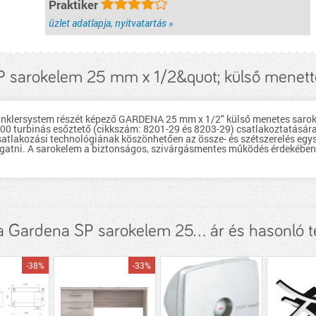
Praktiker
üzlet adatlapja, nyitvatartás »
 sarokelem 25 mm x 1/2&quot; külső menette
klersystem részét képező GARDENA 25 mm x 1/2" külső menetes sarokel
 200 turbinás esőztető (cikkszám: 8201-29 és 8203-29) csatlakoztatásár
atlakozási technológiának köszönhetően az össze- és szétszerelés egys
forgatni. A sarokelem a biztonságos, szivárgásmentes működés érdekéb
 Gardena SP sarokelem 25... ár és hasonló 
-38%
-33%