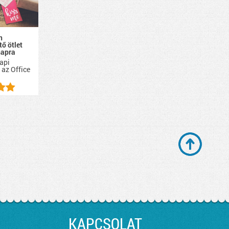
n
tő ötlet
napra
api
 az Office
KAPCSOLAT