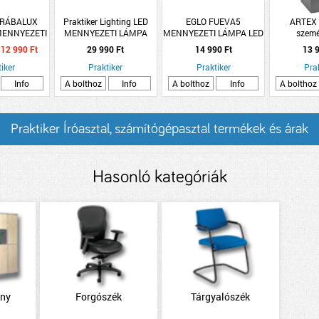
 RÁBALUX
Praktiker Lighting LED
EGLO FUEVA5
ARTEX 
MENNYEZETI
MENNYEZETI LÁMPA
MENNYEZETI LÁMPA LED
szemé
W 1750LM
MAX.80W, D:76CM
16,5W 2000LM 4000K
32x38x7
12 990 Ft
29 990 Ft
14 990 Ft
13 9
 IP44
KRISTÁLY EFFEKT, 4700-
21X21CM MATTNIKKEL
RZÉKELŐS
iker
9700LM, 3000-6500K
Praktiker
Praktiker
Pra
FEHÉR
Info
A bolthoz
Info
A bolthoz
Info
A bolthoz
Praktiker Íróasztal, számítógépasztal termékek és árak
Hasonló kategóriák
ény
Forgószék
Tárgyalószék