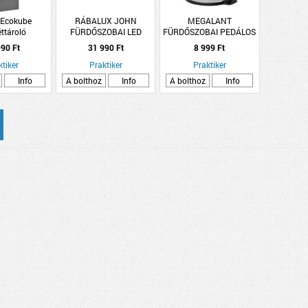
Ecokube
RÁBALUX JOHN
MEGALANT
ttároló
FÜRDŐSZOBAI LED
FÜRDŐSZOBAI PEDÁLOS
8cm 130 l
LÁMPA 12W 930LM
SZEMETES 3L
90 Ft
31 990 Ft
8 999 Ft
3000K IP44 MATT
ktiker
Praktiker
FEKETE
Praktiker
Info
A bolthoz
Info
A bolthoz
Info