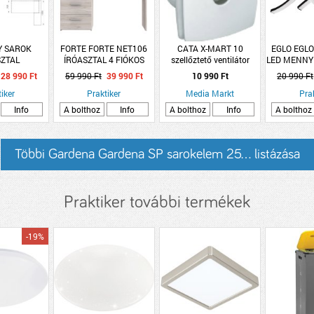
Y SAROK
FORTE FORTE NET106
CATA X-MART 10
EGLO EGLO
SZTAL
ÍRÓASZTAL 4 FIÓKOS
szellőztető ventilátor
LED MENNY
CM/100X29X60CM
110X76,5X60CM HOMOK
20W 2440LM
28 990 Ft
59 990 Ft
39 990 Ft
10 990 Ft
20 990 Ft
TÖLGY
NÉGYÁG
iker
Praktiker
Media Markt
Pra
Info
A bolthoz
Info
A bolthoz
Info
A bolthoz
Többi Gardena Gardena SP sarokelem 25... listázása
Praktiker további termékek
-19%