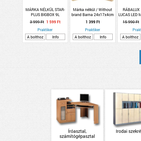
MÁRKA NÉLKÜL STAR-
Márka nélkül / Without
RÁBALUX
PLUS BIGBOX 9L
brand Barna 24x17x4cm
LUCAS LED 
MŰANYAG TÁROLÓ
fa dupla képkeret
LÁMPA 24
3 999 Ft
1 599 Ft
1 399 Ft
15 990 Ft
DOBOZ
4000K
Praktiker
Praktiker
MOZGÁSÉ
Prakt
38CM 
A bolthoz
Info
A bolthoz
Info
A bolthoz
Íróasztal,
Irodai szekr
számítógépasztal