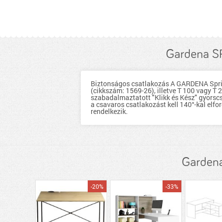
Gardena SP
Biztonságos csatlakozás A GARDENA Sprin
(cikkszám: 1569-26), illetve T 100 vagy T
szabadalmaztatott "Klikk és Kész" gyorscs
a csavaros csatlakozást kell 140°-kal el
rendelkezik.
Gardena
-20%
-33%