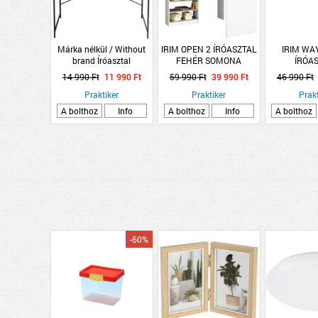
Márka nélkül / Without
IRIM OPEN 2 ÍRÓASZTAL
IRIM WA
brand Íróasztal
FEHÉR SOMONA
ÍRÓA
74x100x60cm MDF
112X77X50
14 990 Ft
11 990 Ft
59 990 Ft
39 990 Ft
46 990 Ft
asztallappal fekete fém
Praktiker
lábakkal
Praktiker
Prakt
A bolthoz
Info
A bolthoz
Info
A bolthoz
-60%