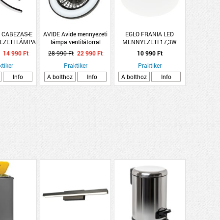
 CABEZAS-E
AVIDE Avide mennyezeti
EGLO FRANIA LED
EZETI LÁMPA
lámpa ventilátorral
MENNYEZETI 17,3W
 4000K IP20
Wanda 2x24W+15W,
2000LM 4000K
14 990 Ft
28 990 Ft
22 990 Ft
10 990 Ft
Ú FEKETE
motor és távirányító,
ktiker
Praktiker
fekete
Praktiker
Info
A bolthoz
Info
A bolthoz
Info