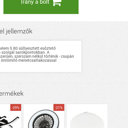
Irány a bolt
l jellemzők
em S 80 süllyesztett esőztető
a szolgál sarokpontokban. A
zerűen, szerszám nélkül történik - csupán
en öntömítő menetcsatlakozással
termékek
-29%
-21%