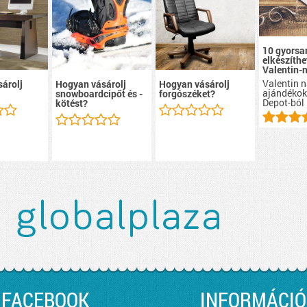
10 gyorsa
elkészíthe
Valentin-
Valentin n
árolj
Hogyan vásárolj
Hogyan vásárolj
ajándékok
snowboardcipőt és -
forgószéket?
Depot-ból
kötést?
FACEBOOK
INFORMÁCIÓ